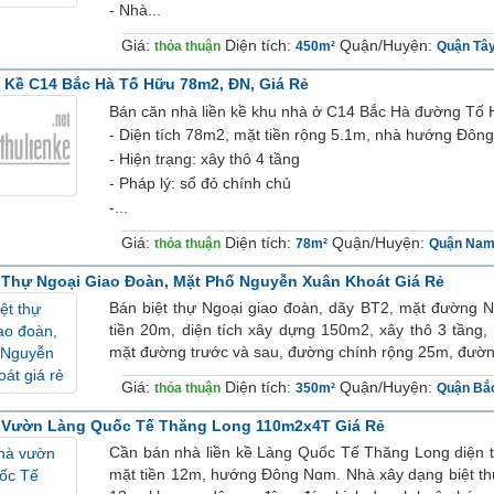
- Nhà...
Giá:
Diện tích:
Quận/Huyện:
thỏa thuận
450m²
Quận Tâ
 Kề C14 Bắc Hà Tố Hữu 78m2, ĐN, Giá Rẻ
Bán căn nhà liền kề khu nhà ở C14 Bắc Hà đường Tố
- Diện tích 78m2, mặt tiền rộng 5.1m, nhà hướng Đô
- Hiện trạng: xây thô 4 tầng
- Pháp lý: sổ đỏ chính chủ
-...
Giá:
Diện tích:
Quận/Huyện:
thỏa thuận
78m²
Quận Nam
 Thự Ngoại Giao Đoàn, Mặt Phố Nguyễn Xuân Khoát Giá Rẻ
Bán biệt thự Ngoại giao đoàn, dãy BT2, mặt đường N
tiền 20m, diện tích xây dựng 150m2, xây thô 3 tầng,
mặt đường trước và sau, đường chính rộng 25m, đườn
Giá:
Diện tích:
Quận/Huyện:
thỏa thuận
350m²
Quận Bắ
 Vườn Làng Quốc Tế Thăng Long 110m2x4T Giá Rẻ
Cần bán nhà liền kề Làng Quốc Tế Thăng Long diện t
mặt tiền 12m, hướng Đông Nɑm. Nhà xây dạng biệt thự