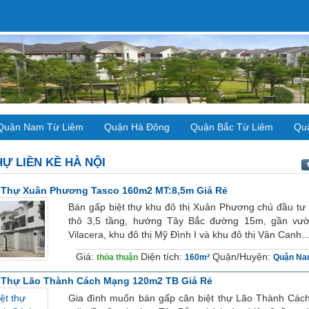
Quận Nam Từ Liêm
Quận Hà Đông
Quận Bắc Từ Liêm
Qu
HỰ LIỀN KỀ
HÀ NỘI
t Thự Xuân Phương Tasco 160m2 MT:8,5m Giá Rẻ
Bán gấp biệt thự khu đô thị Xuân Phương chủ đầu tư 
thô 3,5 tầng, hướng Tây Bắc đường 15m, gần vườn
Vilacera, khu đô thị Mỹ Đình I và khu đô thị Vân Canh...
Giá:
Diện tích:
Quận/Huyện:
thỏa thuận
160m²
Quận Na
t Thự Lão Thành Cách Mạng 120m2 TB Giá Rẻ
Gia đình muốn bán gấp căn biệt thự Lão Thành Các