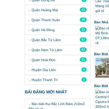
Quận Hoàng Mai
15
Quận Thanh Xuân
49
Bán Nhà 
Quận Hà Đông
32
Quận Bắc Từ Liêm
53
Quận Nam Từ Liêm
84
Bán Biệt
Quận Hoài Đức
21
Huyện Gia Lâm
4
Huyện Thanh Trì
2
Bán Biệt
BÀI ĐĂNG MỚI NHẤT
Bán biệt thự Bắc Linh Đàm 210m2
ĐN giá rẻ