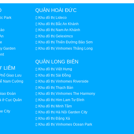
Ồ
QUẬN HOÀI ĐỨC
ic Park
Khu đô thị Lideco
Khu đô thị Bắc An Khánh
Đào
Khu đô thị Nam An Khánh
An
Khu đô thị Geleximco
ke
Khu đô thị Thiên Đường Bảo Sơn
sy Garden
Khu đô thị Vinhomes Thăng Long
ent
QUẬN LONG BIÊN
Ừ LIÊM
Khu đô thị Việt Hưng
Phố Giao Lưu
Khu đô thị Sài Đồng
huế Nam Cường
Khu đô thị Vinhomes Riverside
Khu đô thị Thạch Bàn
Giao Đoàn
Khu đô thị Vinhomes The Harmony
hà ở Cục Quân
Khu đô thị Him Lam Tư Đình
Khu đô thị Minh Tâm
e City
Khu đô thị Hà Nội Garden City
Khu đô thị Đặng Xá
Khu đô thị Vinhomes Ocean Park