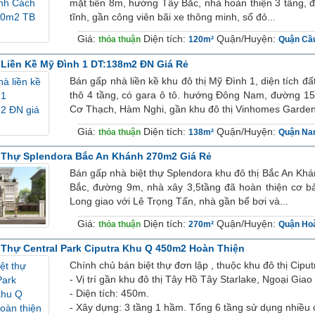
mặt tiền 8m, hướng Tây Bắc, nhà hoàn thiện 3 tầng,
tĩnh, gần công viên bãi xe thông minh, sổ đỏ...
Giá:
Diện tích:
Quận/Huyện:
thỏa thuận
120m²
Quận Cầ
Liền Kề Mỹ Đình 1 DT:138m2 ĐN Giá Rẻ
Bán gấp nhà liền kề khu đô thị Mỹ Đình 1, diện tích 
thô 4 tầng, có gara ô tô. hướng Đông Nam, đường 1
Cơ Thạch, Hàm Nghi, gần khu đô thị Vinhomes Gardeni
Giá:
Diện tích:
Quận/Huyện:
thỏa thuận
138m²
Quận Na
 Thự Splendora Bắc An Khánh 270m2 Giá Rẻ
Bán gấp nhà biệt thự Splendora khu đô thị Bắc An Kh
Bắc, đường 9m, nhà xây 3,5tầng đã hoàn thiện cơ bả
Long giao với Lê Trọng Tấn, nhà gần bể bơi và...
Giá:
Diện tích:
Quận/Huyện:
thỏa thuận
270m²
Quận Ho
 Thự Central Park Ciputra Khu Q 450m2 Hoàn Thiện
Chính chủ bán biệt thự đơn lập , thuộc khu đô thị Ciput
- Vị trí gần khu đô thị Tây Hồ Tây Starlake, Ngoại Gi
- Diện tích: 450m.
- Xây dựng: 3 tầng 1 hầm. Tổng 6 tầng sử dụng nhiều