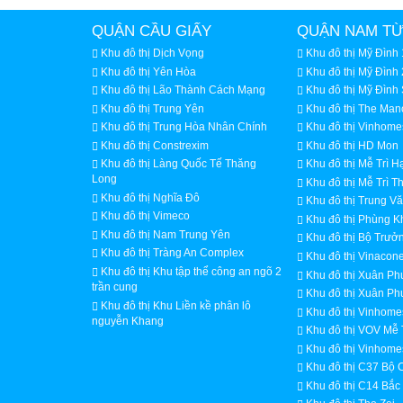
QUẬN CẦU GIẤY
QUẬN NAM TỪ
Khu đô thị Dịch Vọng
Khu đô thị Mỹ Đình 
Khu đô thị Yên Hòa
Khu đô thị Mỹ Đình 
Khu đô thị Lão Thành Cách Mạng
Khu đô thị Mỹ Đình
Khu đô thị Trung Yên
Khu đô thị The Man
Khu đô thị Trung Hòa Nhân Chính
Khu đô thị Vinhome
Khu đô thị Constrexim
Khu đô thị HD Mon
Khu đô thị Làng Quốc Tế Thăng
Khu đô thị Mễ Trì H
Long
Khu đô thị Mễ Trì 
Khu đô thị Nghĩa Đô
Khu đô thị Trung V
Khu đô thị Vimeco
Khu đô thị Phùng 
Khu đô thị Nam Trung Yên
Khu đô thị Bộ Trư
Khu đô thị Tràng An Complex
Khu đô thị Vinacon
Khu đô thị Khu tập thể công an ngõ 2
Khu đô thị Xuân P
trần cung
Khu đô thị Xuân Ph
Khu đô thị Khu Liền kề phân lô
Khu đô thị Vinhome
nguyễn Khang
Khu đô thị VOV Mễ 
Khu đô thị Vinhomes
Khu đô thị C37 Bộ 
Khu đô thị C14 Bắc