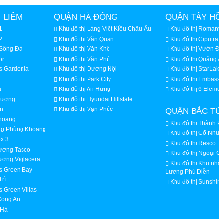
 LIÊM
QUẬN HÀ ĐÔNG
QUẬN TÂY H
1
Khu đô thị Làng Việt Kiều Châu Âu
Khu đô thị Romant
2
Khu đô thị Văn Quán
Khu đô thị Ciputra
 Sông Đà
Khu đô thị Văn Khê
Khu đô thị Vườn 
or
Khu đô thị Văn Phú
Khu đô thị Quảng 
s Gardenia
Khu đô thị Dương Nội
Khu đô thị StarLa
Khu đô thị Park City
Khu đô thị Embas
ạ
Khu đô thị An Hưng
Khu đô thị 6 Elem
Thượng
Khu đô thị Hyundai Hillstate
ăn
Khu đô thị Vạn Phúc
QUẬN BẮC T
Khoang
Khu đô thị Thành 
ởng Phùng Khoang
Khu đô thị Cổ N
ex 3
Khu đô thị Resco
hương Tasco
Khu đô thị Ngoại 
ương Viglacera
Khu đô thị Khu n
s Green Bay
Lương Phú Diễn
Trì
Khu đô thị Sunshin
 Green Villas
Công An
 Hà