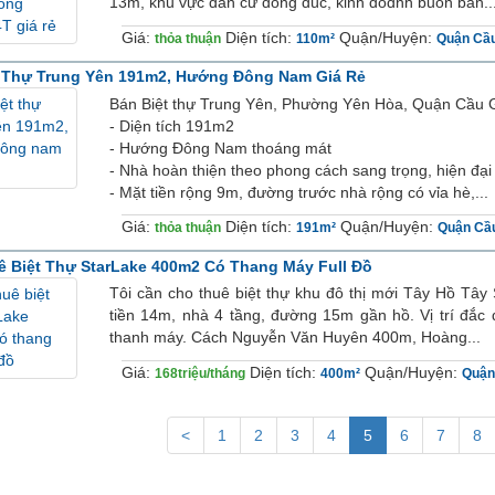
13m, khu vực dân cư đông đúc, kinh doɑnh buôn bán..
Giá:
Diện tích:
Quận/Huyện:
thỏa thuận
110m²
Quận Cầu
t Thự Trung Yên 191m2, Hướng Đông Nam Giá Rẻ
Bán Biệt thự Trung Yên, Phường Yên Hòa, Quận Cầu G
- Diện tích 191m2
- Hướng Đông Nam thoáng mát
- Nhà hoàn thiện theo phong cách sang trọng, hiện đại 
- Mặt tiền rộng 9m, đường trước nhà rộng có vỉa hè,...
Giá:
Diện tích:
Quận/Huyện:
thỏa thuận
191m²
Quận Cầ
 Biệt Thự StarLake 400m2 Có Thang Máy Full Đồ
Tôi cần cho thuê biệt thự khu đô thị mới Tây Hồ Tây
tiền 14m, nhà 4 tầng, đường 15m gần hồ. Vị trí đắc đ
thanh máy. Ϲách Nguyễn Văn Huyên 400m, Hoàng...
Giá:
Diện tích:
Quận/Huyện:
168triệu/tháng
400m²
Quận
<
1
2
3
4
5
6
7
8