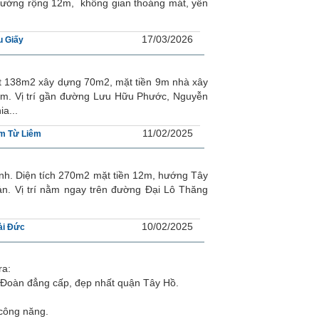
 đường rộng 12m, không gian thoáng mát, yên
17/03/2026
u Giấy
đất 138m2 xây dựng 70m2, mặt tiền 9m nhà xây
5m. Vị trí gần đường Lưu Hữu Phước, Nguyễn
a...
11/02/2025
m Từ Liêm
ánh. Diện tích 270m2 mặt tiền 12m, hướng Tây
n. Vị trí nằm ngay trên đường Đại Lô Thăng
10/02/2025
ài Đức
ra:
ao Đoàn đẳng cấp, đẹp nhất quận Tây Hồ.
 công năng.