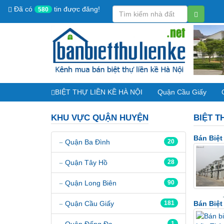
Đã có
tin được đăng!
580
BIỆT THỰ LIỀN KỀ HÀ NỘI
Quận Cầu Giấy
KHU VỰC QUẬN HUYỆN
BIỆT T
Bán Biệ
Quận Ba Đình
20
Quận Tây Hồ
28
Quận Long Biên
90
Quận Cầu Giấy
181
Bán Biệ
Quận Đống Đa
1