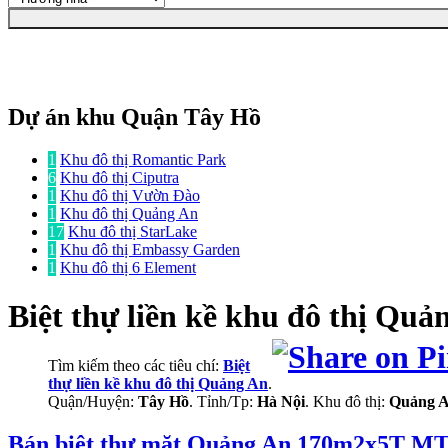
Dự án khu Quận Tây Hồ
1
Khu đô thị Romantic Park
6
Khu đô thị Ciputra
1
Khu đô thị Vườn Đào
1
Khu đô thị Quảng An
17
Khu đô thị StarLake
1
Khu đô thị Embassy Garden
1
Khu đô thị 6 Element
Biệt thự liền kề
khu đô thị Quả
Tìm kiếm theo các tiêu chí:
Biệt
thự liền kề khu đô thị Quảng An
.
Quận/Huyện:
Tây Hồ
. Tỉnh/Tp:
Hà Nội
. Khu đô thị:
Quảng 
Bán biệt thự mặt Quảng An 170m2x5T MT: