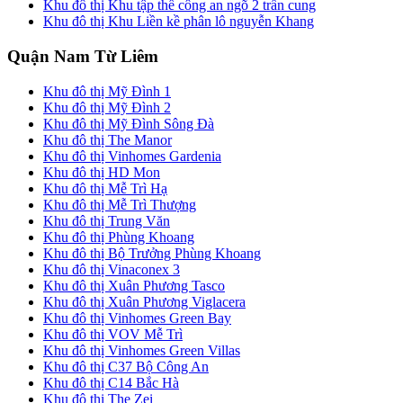
Khu đô thị Khu tập thể công an ngõ 2 trần cung
Khu đô thị Khu Liền kề phân lô nguyễn Khang
Quận Nam Từ Liêm
Khu đô thị Mỹ Đình 1
Khu đô thị Mỹ Đình 2
Khu đô thị Mỹ Đình Sông Đà
Khu đô thị The Manor
Khu đô thị Vinhomes Gardenia
Khu đô thị HD Mon
Khu đô thị Mễ Trì Hạ
Khu đô thị Mễ Trì Thượng
Khu đô thị Trung Văn
Khu đô thị Phùng Khoang
Khu đô thị Bộ Trưởng Phùng Khoang
Khu đô thị Vinaconex 3
Khu đô thị Xuân Phương Tasco
Khu đô thị Xuân Phương Viglacera
Khu đô thị Vinhomes Green Bay
Khu đô thị VOV Mễ Trì
Khu đô thị Vinhomes Green Villas
Khu đô thị C37 Bộ Công An
Khu đô thị C14 Bắc Hà
Khu đô thị The Zei