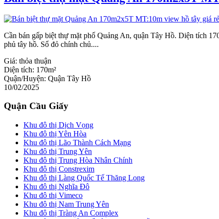
Cần bán gấp biệt thự mặt phố Quảng An, quận Tây Hồ. Diện tích 170m
phủ tây hồ. Sổ đỏ chính chủ....
Giá:
thỏa thuận
Diện tích:
170m²
Quận/Huyện:
Quận Tây Hồ
10/02/2025
Quận Cầu Giấy
Khu đô thị Dịch Vọng
Khu đô thị Yên Hòa
Khu đô thị Lão Thành Cách Mạng
Khu đô thị Trung Yên
Khu đô thị Trung Hòa Nhân Chính
Khu đô thị Constrexim
Khu đô thị Làng Quốc Tế Thăng Long
Khu đô thị Nghĩa Đô
Khu đô thị Vimeco
Khu đô thị Nam Trung Yên
Khu đô thị Tràng An Complex