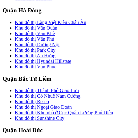
Quận Hà Đông
Khu đô thị Làng Việt Kiều Châu Âu
Khu đô thị Văn Quán
Khu đô thị Văn Khê
Khu đô thị Văn Phú
Khu đô thị Dương Nội
Khu đô thị Park City
Khu đô thị An Hưng
Khu đô thị Hyundai Hillstate
Khu đô thị Vạn Phúc
Quận Bắc Từ Liêm
Khu đô thị Thành Phố Giao Lưu
Khu đô thị Cổ Nhuế Nam Cường
Khu đô thị Resco
Khu đô thị Ngoại Giao Đoàn
Khu đô thị Khu nhà ở Cục Quân Lương Phú Diễn
Khu đô thị Sunshine City
Quận Hoài Đức