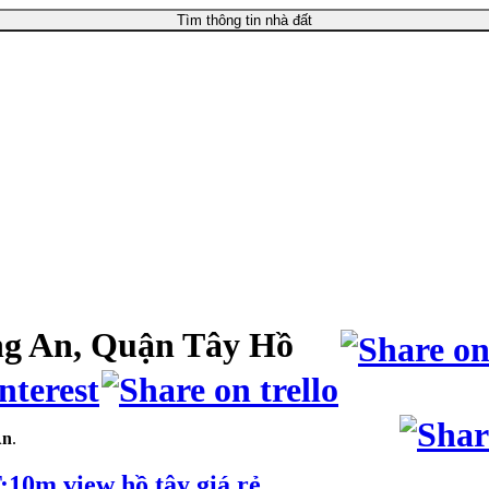
Tìm thông tin nhà đất
ng An, Quận Tây Hồ
An
.
10m view hồ tây giá rẻ