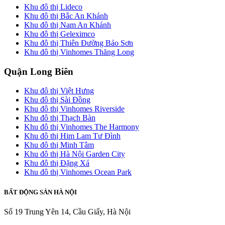
Khu đô thị Lideco
Khu đô thị Bắc An Khánh
Khu đô thị Nam An Khánh
Khu đô thị Geleximco
Khu đô thị Thiên Đường Bảo Sơn
Khu đô thị Vinhomes Thăng Long
Quận Long Biên
Khu đô thị Việt Hưng
Khu đô thị Sài Đồng
Khu đô thị Vinhomes Riverside
Khu đô thị Thạch Bàn
Khu đô thị Vinhomes The Harmony
Khu đô thị Him Lam Tư Đình
Khu đô thị Minh Tâm
Khu đô thị Hà Nội Garden City
Khu đô thị Đặng Xá
Khu đô thị Vinhomes Ocean Park
BẤT ĐỘNG SẢN HÀ NỘI
Số 19 Trung Yên 14, Cầu Giấy, Hà Nội