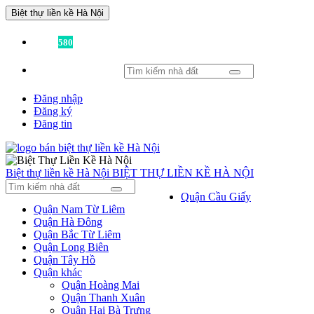
Biệt thự liền kề Hà Nội
Đã có
580
tin được đăng!
Đăng nhập
Đăng ký
Đăng tin
Biệt thự liền kề Hà Nội
BIỆT THỰ LIỀN KỀ HÀ NỘI
Quận Cầu Giấy
Quận Nam Từ Liêm
Quận Hà Đông
Quận Bắc Từ Liêm
Quận Long Biên
Quận Tây Hồ
Quận khác
Quận Hoàng Mai
Quận Thanh Xuân
Quận Hai Bà Trưng