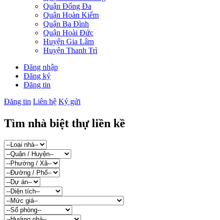
Quận Đống Đa
Quận Hoàn Kiếm
Quận Ba Đình
Quận Hoài Đức
Huyện Gia Lâm
Huyện Thanh Trì
Đăng nhập
Đăng ký
Đăng tin
Đăng tin
Liên hệ
Ký gửi
Tìm nhà biệt thự liền kề