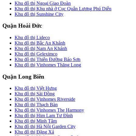
Khu đô thị Ngoại Giao Đoàn
Khu đô thị Khu nhà ở Cục Quân Lương Phú Diễn
Khu đô thị Sunshine City
Quận Hoài Đức
Khu đô thị Lideco
Khu đô thị Bắc An Khánh
Khu đô thị Nam An Khánh
Khu đô thị Geleximco
Khu đô thị Thiên Đường Bảo Sơn
Khu đô thị Vinhomes Thăng Long
Quận Long Biên
Khu đô thị Việt Hưng
Khu đô thị Sài Đồng
Khu đô thị Vinhomes Riverside
Khu đô thị Thạch Bàn
Khu đô thị Vinhomes The Harmony
Khu đô thị Him Lam Tư Đình
Khu đô thị Minh Tâm
Khu đô thị Hà Nội Garden City
Khu đô thị Đặng Xá