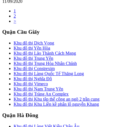
11/09/2020
1
2
>
Quận Cầu Giấy
Khu đô thị Dịch Vọng
Khu đô thị Yên Hòa
Khu đô thị Lão Thành Cách Mạng
Khu đô thị Trung Yên
Khu đô thị Trung Hòa Nhân Chính
Khu đô thị Constrexim
Khu đô thị Làng Quốc Tế Thăng Long
Khu đô thị Nghĩa Đô
Khu đô thị Vimeco
Khu đô thị Nam Trung Yên
Khu đô thị Tràng An Complex
Khu đô thị Khu tập thể công an ngõ 2 trần cung
Khu đô thị Khu Liền kề phân lô nguyễn Khang
Quận Hà Đông
Khu đô thị Làng Việt Kiều Châu Âu