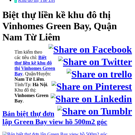
1
Khu đô thị The Zei
Biệt thự liền kề
khu đô thị
Vinhomes Green Bay, Quận
Nam Từ Liêm
Tìm kiếm theo
các tiêu chí:
Biệt
thự liền kề khu đô
thị Vinhomes Green
Bay
. Quận/Huyện:
Nam Từ Liêm
.
Tỉnh/Tp:
Hà Nội
.
Khu đô thị:
Vinhomes Green
Bay
.
Bán biệt thự đơn
lập Green Bay view hồ 500m2 góc