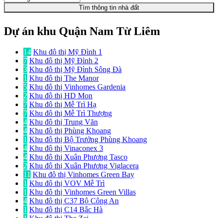
Tìm thông tin nhà đất
Dự án khu Quận Nam Từ Liêm
14
Khu đô thị Mỹ Đình 1
7
Khu đô thị Mỹ Đình 2
3
Khu đô thị Mỹ Đình Sông Đà
1
Khu đô thị The Manor
5
Khu đô thị Vinhomes Gardenia
2
Khu đô thị HD Mon
7
Khu đô thị Mễ Trì Hạ
7
Khu đô thị Mễ Trì Thượng
4
Khu đô thị Trung Văn
4
Khu đô thị Phùng Khoang
1
Khu đô thị Bộ Trưởng Phùng Khoang
4
Khu đô thị Vinaconex 3
4
Khu đô thị Xuân Phương Tasco
2
Khu đô thị Xuân Phương Viglacera
11
Khu đô thị Vinhomes Green Bay
1
Khu đô thị VOV Mễ Trì
1
Khu đô thị Vinhomes Green Villas
4
Khu đô thị C37 Bộ Công An
1
Khu đô thị C14 Bắc Hà