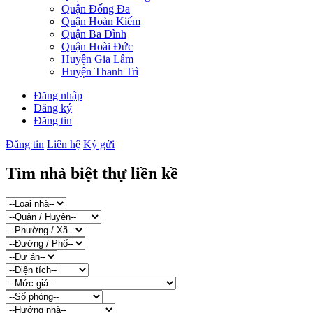
Quận Đống Đa
Quận Hoàn Kiếm
Quận Ba Đình
Quận Hoài Đức
Huyện Gia Lâm
Huyện Thanh Trì
Đăng nhập
Đăng ký
Đăng tin
Đăng tin
Liên hệ
Ký gửi
Tìm nhà biệt thự liền kề