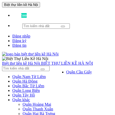
Biệt thự liền kề Hà Nội
Đã có
580
tin được đăng!
Đăng nhập
Đăng ký
Đăng tin
Biệt thự liền kề Hà Nội
BIỆT THỰ LIỀN KỀ HÀ NỘI
Quận Cầu Giấy
Quận Nam Từ Liêm
Quận Hà Đông
Quận Bắc Từ Liêm
Quận Long Biên
Quận Tây Hồ
Quận khác
Quận Hoàng Mai
Quận Thanh Xuân
Quận Hai Bà Trưng