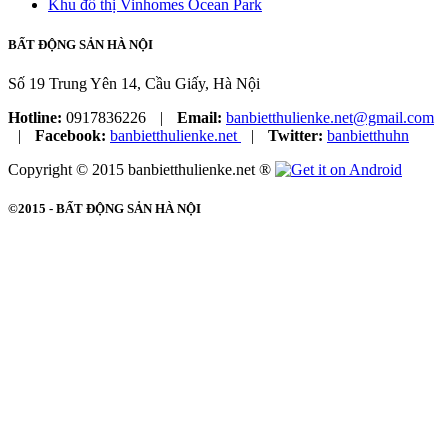
Khu đô thị Vinhomes Ocean Park
BẤT ĐỘNG SẢN HÀ NỘI
Số 19 Trung Yên 14, Cầu Giấy, Hà Nội
Hotline:
0917836226
|
Email:
banbietthulienke.net@gmail.com
|
Facebook:
banbietthulienke.net
|
Twitter:
banbietthuhn
Copyright © 2015 banbietthulienke.net ®
©2015 -
BẤT ĐỘNG SẢN HÀ NỘI