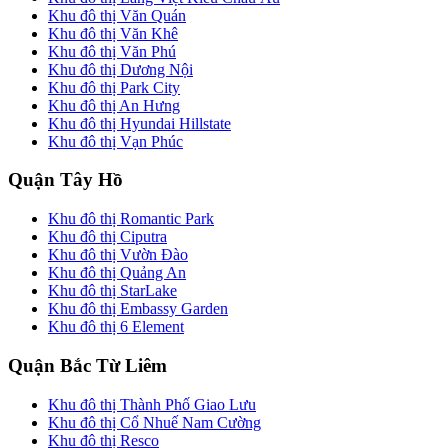
Khu đô thị Văn Quán
Khu đô thị Văn Khê
Khu đô thị Văn Phú
Khu đô thị Dương Nội
Khu đô thị Park City
Khu đô thị An Hưng
Khu đô thị Hyundai Hillstate
Khu đô thị Vạn Phúc
Quận Tây Hồ
Khu đô thị Romantic Park
Khu đô thị Ciputra
Khu đô thị Vườn Đào
Khu đô thị Quảng An
Khu đô thị StarLake
Khu đô thị Embassy Garden
Khu đô thị 6 Element
Quận Bắc Từ Liêm
Khu đô thị Thành Phố Giao Lưu
Khu đô thị Cổ Nhuế Nam Cường
Khu đô thị Resco