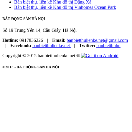
Bán biệt thự, liền kề Khu đô thị Đặng Xá
Bán biệt thự, liền kề Khu đô thị Vinhomes Ocean Park
BẤT ĐỘNG SẢN HÀ NỘI
Số 19 Trung Yên 14, Cầu Giấy, Hà Nội
Hotline:
0917836226
|
Email:
banbietthulienke.net@gmail.com
|
Facebook:
banbietthulienke.net
|
Twitter:
banbietthuhn
Copyright © 2015 banbietthulienke.net ®
©2015 -
BẤT ĐỘNG SẢN HÀ NỘI