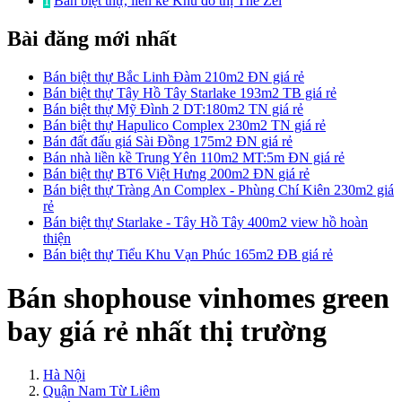
1
Bán biệt thự, liền kề Khu đô thị The Zei
Bài đăng mới nhất
Bán biệt thự Bắc Linh Đàm 210m2 ĐN giá rẻ
Bán biệt thự Tây Hồ Tây Starlake 193m2 TB giá rẻ
Bán biệt thự Mỹ Đình 2 DT:180m2 TN giá rẻ
Bán biệt thự Hapulico Complex 230m2 TN giá rẻ
Bán đất đấu giá Sài Đồng 175m2 ĐN giá rẻ
Bán nhà liền kề Trung Yên 110m2 MT:5m ĐN giá rẻ
Bán biệt thự BT6 Việt Hưng 200m2 ĐN giá rẻ
Bán biệt thự Tràng An Complex - Phùng Chí Kiên 230m2 giá
rẻ
Bán biệt thự Starlake - Tây Hồ Tây 400m2 view hồ hoàn
thiện
Bán biệt thự Tiểu Khu Vạn Phúc 165m2 ĐB giá rẻ
Bán shophouse vinhomes green
bay giá rẻ nhất thị trường
Hà Nội
Quận Nam Từ Liêm