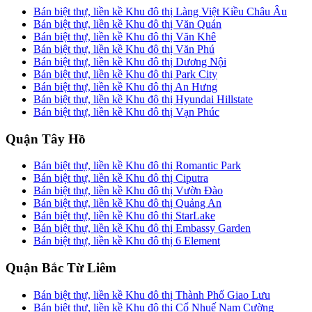
Bán biệt thự, liền kề Khu đô thị Làng Việt Kiều Châu Âu
Bán biệt thự, liền kề Khu đô thị Văn Quán
Bán biệt thự, liền kề Khu đô thị Văn Khê
Bán biệt thự, liền kề Khu đô thị Văn Phú
Bán biệt thự, liền kề Khu đô thị Dương Nội
Bán biệt thự, liền kề Khu đô thị Park City
Bán biệt thự, liền kề Khu đô thị An Hưng
Bán biệt thự, liền kề Khu đô thị Hyundai Hillstate
Bán biệt thự, liền kề Khu đô thị Vạn Phúc
Quận Tây Hồ
Bán biệt thự, liền kề Khu đô thị Romantic Park
Bán biệt thự, liền kề Khu đô thị Ciputra
Bán biệt thự, liền kề Khu đô thị Vườn Đào
Bán biệt thự, liền kề Khu đô thị Quảng An
Bán biệt thự, liền kề Khu đô thị StarLake
Bán biệt thự, liền kề Khu đô thị Embassy Garden
Bán biệt thự, liền kề Khu đô thị 6 Element
Quận Bắc Từ Liêm
Bán biệt thự, liền kề Khu đô thị Thành Phố Giao Lưu
Bán biệt thự, liền kề Khu đô thị Cổ Nhuế Nam Cường