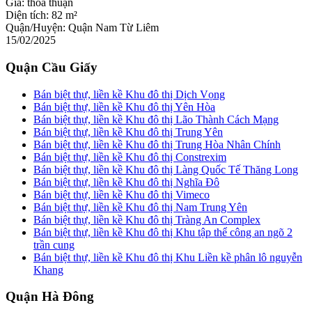
Giá:
thỏa thuận
Diện tích:
82 m²
Quận/Huyện:
Quận Nam Từ Liêm
15/02/2025
Quận Cầu Giấy
Bán biệt thự, liền kề Khu đô thị Dịch Vọng
Bán biệt thự, liền kề Khu đô thị Yên Hòa
Bán biệt thự, liền kề Khu đô thị Lão Thành Cách Mạng
Bán biệt thự, liền kề Khu đô thị Trung Yên
Bán biệt thự, liền kề Khu đô thị Trung Hòa Nhân Chính
Bán biệt thự, liền kề Khu đô thị Constrexim
Bán biệt thự, liền kề Khu đô thị Làng Quốc Tế Thăng Long
Bán biệt thự, liền kề Khu đô thị Nghĩa Đô
Bán biệt thự, liền kề Khu đô thị Vimeco
Bán biệt thự, liền kề Khu đô thị Nam Trung Yên
Bán biệt thự, liền kề Khu đô thị Tràng An Complex
Bán biệt thự, liền kề Khu đô thị Khu tập thể công an ngõ 2
trần cung
Bán biệt thự, liền kề Khu đô thị Khu Liền kề phân lô nguyễn
Khang
Quận Hà Đông