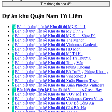
Tìm thông tin nhà đất
Dự án khu Quận Nam Từ Liêm
14
Bán biệt thự, liền kề Khu đô thị Mỹ Đình 1
7
Bán biệt thự, liền kề Khu đô thị Mỹ Đình 2
3
Bán biệt thự, liền kề Khu đô thị Mỹ Đình Sông Đà
1
Bán biệt thự, liền kề Khu đô thị The Manor
5
Bán biệt thự, liền kề Khu đô thị Vinhomes Gardenia
2
Bán biệt thự, liền kề Khu đô thị HD Mon
7
Bán biệt thự, liền kề Khu đô thị Mễ Trì Hạ
7
Bán biệt thự, liền kề Khu đô thị Mễ Trì Thượng
4
Bán biệt thự, liền kề Khu đô thị Trung Văn
4
Bán biệt thự, liền kề Khu đô thị Phùng Khoang
1
Bán biệt thự, liền kề Khu đô thị Bộ Trưởng Phùng Khoang
4
Bán biệt thự, liền kề Khu đô thị Vinaconex 3
4
Bán biệt thự, liền kề Khu đô thị Xuân Phương Tasco
2
Bán biệt thự, liền kề Khu đô thị Xuân Phương Viglacera
11
Bán biệt thự, liền kề Khu đô thị Vinhomes Green Bay
1
Bán biệt thự, liền kề Khu đô thị VOV Mễ Trì
1
Bán biệt thự, liền kề Khu đô thị Vinhomes Green Villas
4
Bán biệt thự, liền kề Khu đô thị C37 Bộ Công An
1
Bán biệt thự, liền kề Khu đô thị C14 Bắc Hà