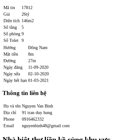
Mã tin
17812
Giá
26tỷ
Diện tích
146m2
Số tầng
5
Số phòng
9
Số Tolet
9
Hướng
Đông Nam
Mặt tiền
8m
Đường
27m
Ngày đăng
11-09-2020
Ngày sửa
02-10-2020
Ngày hết hạn
01-03-2021
Thông tin liên hệ
Họ và tên
Nguyen Van Binh
Địa chỉ
91 tran duy hung
Phone
0916462332
Email
nguyenbinh48@gmail.com
Nhà biệt thự liền kề cùng khu vực