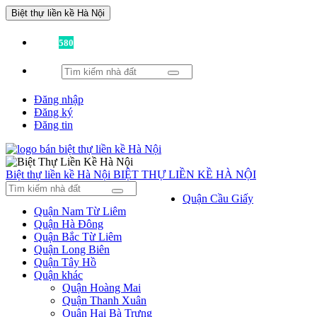
Biệt thự liền kề Hà Nội
Đã có
580
tin được đăng!
Đăng nhập
Đăng ký
Đăng tin
Biệt thự liền kề Hà Nội
BIỆT THỰ LIỀN KỀ HÀ NỘI
Quận Cầu Giấy
Quận Nam Từ Liêm
Quận Hà Đông
Quận Bắc Từ Liêm
Quận Long Biên
Quận Tây Hồ
Quận khác
Quận Hoàng Mai
Quận Thanh Xuân
Quận Hai Bà Trưng