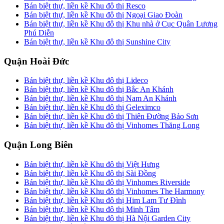
Bán biệt thự, liền kề Khu đô thị Resco
Bán biệt thự, liền kề Khu đô thị Ngoại Giao Đoàn
Bán biệt thự, liền kề Khu đô thị Khu nhà ở Cục Quân Lương
Phú Diễn
Bán biệt thự, liền kề Khu đô thị Sunshine City
Quận Hoài Đức
Bán biệt thự, liền kề Khu đô thị Lideco
Bán biệt thự, liền kề Khu đô thị Bắc An Khánh
Bán biệt thự, liền kề Khu đô thị Nam An Khánh
Bán biệt thự, liền kề Khu đô thị Geleximco
Bán biệt thự, liền kề Khu đô thị Thiên Đường Bảo Sơn
Bán biệt thự, liền kề Khu đô thị Vinhomes Thăng Long
Quận Long Biên
Bán biệt thự, liền kề Khu đô thị Việt Hưng
Bán biệt thự, liền kề Khu đô thị Sài Đồng
Bán biệt thự, liền kề Khu đô thị Vinhomes Riverside
Bán biệt thự, liền kề Khu đô thị Vinhomes The Harmony
Bán biệt thự, liền kề Khu đô thị Him Lam Tư Đình
Bán biệt thự, liền kề Khu đô thị Minh Tâm
Bán biệt thự, liền kề Khu đô thị Hà Nội Garden City