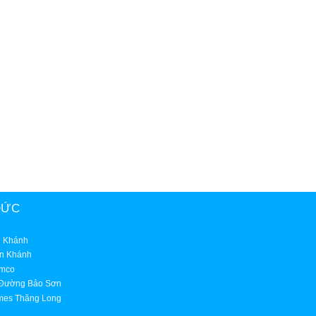
ĐỨC
n Khánh
An Khánh
imco
n Đường Bảo Sơn
omes Thăng Long