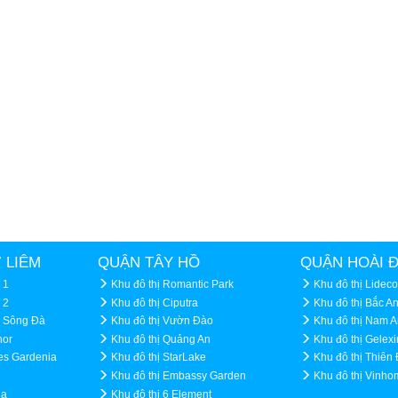
 LIÊM
QUẬN TÂY HỒ
QUẬN HOÀI 
 1
Khu đô thị Romantic Park
Khu đô thị Lideco
 2
Khu đô thị Ciputra
Khu đô thị Bắc A
h Sông Đà
Khu đô thị Vườn Đào
Khu đô thị Nam 
nor
Khu đô thị Quảng An
Khu đô thị Gelex
es Gardenia
Khu đô thị StarLake
Khu đô thị Thiê
Khu đô thị Embassy Garden
Khu đô thị Vinh
Hạ
Khu đô thị 6 Element