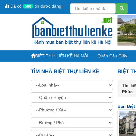
Đã có
tin được đăng!
580
BIỆT THỰ LIỀN KỀ HÀ NỘI
Quận Cầu Giấy
TÌM NHÀ BIỆT THỰ LIỀN KỀ
BIỆT T
Tìm kiế
Phúc
.
Bán Biệt