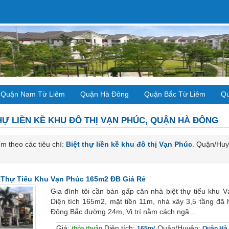
Quận Nam Từ Liêm
Quận Hà Đông
Quận Bắc Từ Liêm
Qu
HỰ LIỀN KỀ
KHU ĐÔ THỊ VẠN PHÚC, QUẬN HÀ ĐÔNG
m theo các tiêu chí:
Biệt thự liền kề khu đô thị Vạn Phúc
. Quận/Hu
 Thự Tiểu Khu Vạn Phúc 165m2 ĐB Giá Rẻ
Gia đình tôi cần bán gấp căn nhà biệt thự tiểu khu
Diện tích 165m2, mặt tiền 11m, nhà xây 3,5 tầng đã 
Đông Bắc đường 24m, Vị trí nằm cách ngã...
Giá:
Diện tích:
Quận/Huyện:
thỏa thuận
165m²
Quận Hà