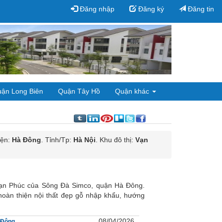
Đăng nhập
Đăng ký
Đăng tin
ận Long Biên
Quận Tây Hồ
Quận khác
yện:
Hà Đông
. Tỉnh/Tp:
Hà Nội
. Khu đô thị:
Vạn
 Vạn Phúc của Sông Đà Simco, quận Hà Đông.
hoàn thiện nội thất đẹp gỗ nhập khẩu, hướng
08/04/2026
 Đông