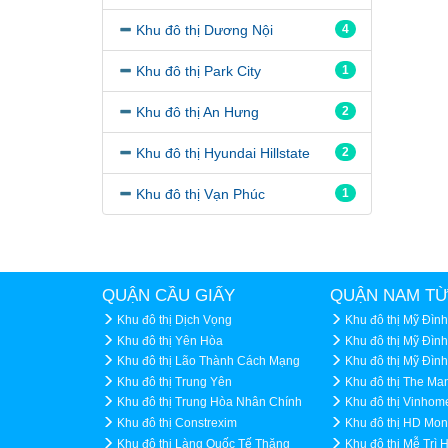
Khu đô thị Dương Nội
4
Khu đô thị Park City
1
Khu đô thị An Hưng
2
Khu đô thị Hyundai Hillstate
2
Khu đô thị Vạn Phúc
1
QUẬN CẦU GIẤY
QUẬN NAM TỪ
Khu đô thị Dịch Vọng
Khu đô thị Mỹ Đình
Khu đô thị Yên Hòa
Khu đô thị Mỹ Đình
Khu đô thị Lão Thành Cách Mạng
Khu đô thị Mỹ Đìn
Khu đô thị Trung Yên
Khu đô thị The Ma
Khu đô thị Trung Hòa Nhân Chính
Khu đô thị Vinhom
Khu đô thị Constrexim
Khu đô thị HD Mon
Khu đô thị Làng Quốc Tế Thăng
Khu đô thị Mễ Trì 