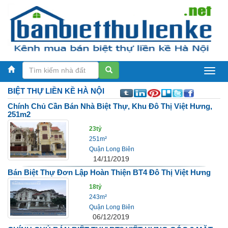
Biệt
BIỆT THỰ LIỀN KỀ
HÀ NỘI
thự
Chính Chủ Cần Bán Nhà Biệt Thự, Khu Đô Thị Việt Hưng,
liền
251m2
kề
23tỷ
251m²
Hà
Quận Long Biên
14/11/2019
Nội
Bán Biệt Thự Đơn Lập Hoàn Thiện BT4 Đô Thị Việt Hưng
18tỷ
243m²
Quận Long Biên
06/12/2019