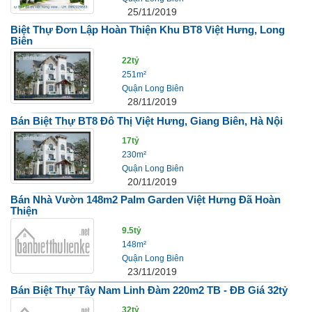
25/11/2019
Biệt Thự Đơn Lập Hoàn Thiện Khu BT8 Việt Hưng, Long
Biên
22tỷ
251m²
Quận Long Biên
28/11/2019
Bán Biệt Thự BT8 Đô Thị Việt Hưng, Giang Biên, Hà Nội
17tỷ
230m²
Quận Long Biên
20/11/2019
Bán Nhà Vườn 148m2 Palm Garden Việt Hưng Đã Hoàn
Thiện
9.5tỷ
148m²
Quận Long Biên
23/11/2019
Bán Biệt Thự Tây Nam Linh Đàm 220m2 TB - ĐB Giá 32tỷ
32tỷ