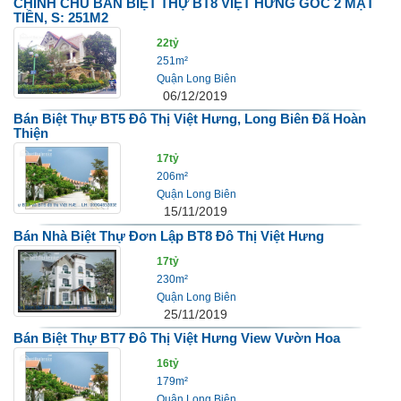
CHÍNH CHỦ BÁN BIỆT THỰ BT8 VIỆT HƯNG GÓC 2 MẶT
TIỀN, S: 251M2
22tỷ
251m²
Quận Long Biên
06/12/2019
Bán Biệt Thự BT5 Đô Thị Việt Hưng, Long Biên Đã Hoàn
Thiện
17tỷ
206m²
Quận Long Biên
15/11/2019
Bán Nhà Biệt Thự Đơn Lập BT8 Đô Thị Việt Hưng
17tỷ
230m²
Quận Long Biên
25/11/2019
Bán Biệt Thự BT7 Đô Thị Việt Hưng View Vườn Hoa
16tỷ
179m²
Quận Long Biên