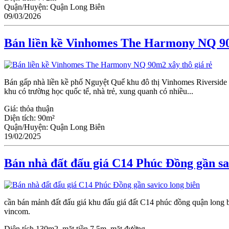
Quận/Huyện:
Quận Long Biên
09/03/2026
Bán liền kề Vinhomes The Harmony NQ 90
Bán gấp nhà liền kề phố Nguyệt Quế khu đô thị Vinhomes Riverside 
khu có trường học quốc tế, nhà trẻ, xung quanh có nhiều...
Giá:
thỏa thuận
Diện tích:
90m²
Quận/Huyện:
Quận Long Biên
19/02/2025
Bán nhà đất đấu giá C14 Phúc Đồng gần sa
cần bán mảnh đất đấu giá khu đấu giá đất C14 phúc đồng quận long biên
vincom.
Diện tích 130m2, mặt tiền 7.5m, mặt đường...