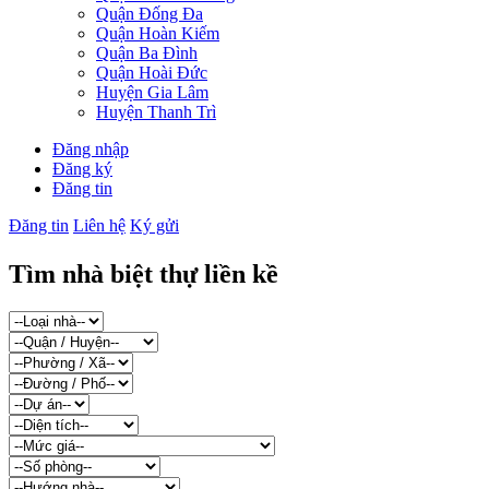
Quận Đống Đa
Quận Hoàn Kiếm
Quận Ba Đình
Quận Hoài Đức
Huyện Gia Lâm
Huyện Thanh Trì
Đăng nhập
Đăng ký
Đăng tin
Đăng tin
Liên hệ
Ký gửi
Tìm nhà biệt thự liền kề