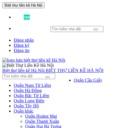
Biệt thự liền kề Hà Nội
Đã có
580
tin được đăng!
Đăng nhập
Đăng ký
Đăng tin
Biệt thự liền kề Hà Nội
BIỆT THỰ LIỀN KỀ HÀ NỘI
Quận Cầu Giấy
Quận Nam Từ Liêm
Quận Hà Đông
Quận Bắc Từ Liêm
Quận Long Biên
Quận Tây Hồ
Quận khác
Quận Hoàng Mai
Quận Thanh Xuân
Quận Hai Bà Trưng