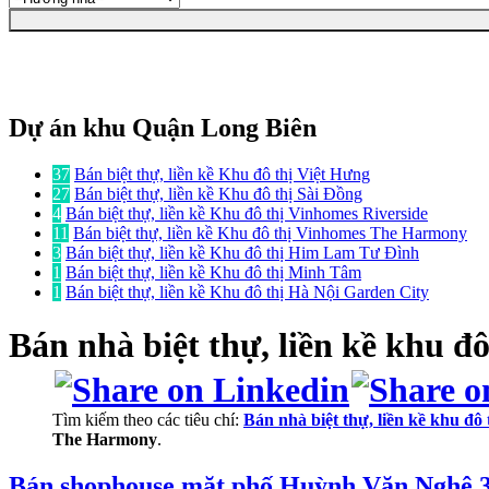
Dự án khu Quận Long Biên
37
Bán biệt thự, liền kề Khu đô thị Việt Hưng
27
Bán biệt thự, liền kề Khu đô thị Sài Đồng
4
Bán biệt thự, liền kề Khu đô thị Vinhomes Riverside
11
Bán biệt thự, liền kề Khu đô thị Vinhomes The Harmony
3
Bán biệt thự, liền kề Khu đô thị Him Lam Tư Đình
1
Bán biệt thự, liền kề Khu đô thị Minh Tâm
1
Bán biệt thự, liền kề Khu đô thị Hà Nội Garden City
Bán nhà biệt thự, liền kề
khu đô
Tìm kiếm theo các tiêu chí:
Bán nhà biệt thự, liền kề khu đ
The Harmony
.
Bán shophouse mặt phố Huỳnh Văn Nghệ 3