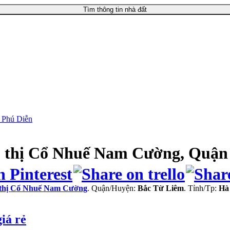
Tìm thông tin nhà đất
g Phú Diễn
 thị Cổ Nhuế Nam Cường, Quận
đô thị Cổ Nhuế Nam Cường
. Quận/Huyện:
Bắc Từ Liêm
. Tỉnh/Tp:
Hà
iá rẻ