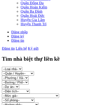
Quận Đống Đa
Quận Hoàn Kiếm
Quận Ba Đình
Quận Hoài Đức
Huyện Gia Lâm
Huyện Thanh Trì
Đăng nhập
Đăng ký
Đăng tin
Đăng tin
Liên hệ
Ký gửi
Tìm nhà biệt thự liền kề