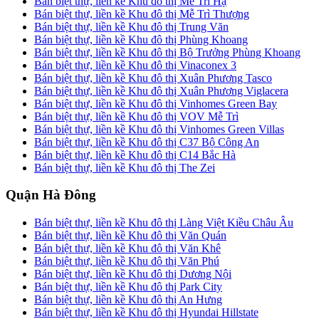
Bán biệt thự, liền kề Khu đô thị Mễ Trì Hạ
Bán biệt thự, liền kề Khu đô thị Mễ Trì Thượng
Bán biệt thự, liền kề Khu đô thị Trung Văn
Bán biệt thự, liền kề Khu đô thị Phùng Khoang
Bán biệt thự, liền kề Khu đô thị Bộ Trưởng Phùng Khoang
Bán biệt thự, liền kề Khu đô thị Vinaconex 3
Bán biệt thự, liền kề Khu đô thị Xuân Phương Tasco
Bán biệt thự, liền kề Khu đô thị Xuân Phương Viglacera
Bán biệt thự, liền kề Khu đô thị Vinhomes Green Bay
Bán biệt thự, liền kề Khu đô thị VOV Mễ Trì
Bán biệt thự, liền kề Khu đô thị Vinhomes Green Villas
Bán biệt thự, liền kề Khu đô thị C37 Bộ Công An
Bán biệt thự, liền kề Khu đô thị C14 Bắc Hà
Bán biệt thự, liền kề Khu đô thị The Zei
Quận Hà Đông
Bán biệt thự, liền kề Khu đô thị Làng Việt Kiều Châu Âu
Bán biệt thự, liền kề Khu đô thị Văn Quán
Bán biệt thự, liền kề Khu đô thị Văn Khê
Bán biệt thự, liền kề Khu đô thị Văn Phú
Bán biệt thự, liền kề Khu đô thị Dương Nội
Bán biệt thự, liền kề Khu đô thị Park City
Bán biệt thự, liền kề Khu đô thị An Hưng
Bán biệt thự, liền kề Khu đô thị Hyundai Hillstate