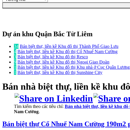
Dự án khu Quận Bắc Từ Liêm
34
Bán biệt thự, liền kề Khu đô thị Thành Phố Giao Lưu
4
Bán biệt thự, liền kề Khu đô thị Cổ Nhuế Nam Cường
3
Bán biệt thự, liền kề Khu đô thị Resco
9
Bán biệt thự, liền kề Khu đô thị Ngoại Giao Đoàn
1
Bán biệt thự, liền kề Khu đô thị Khu nhà ở Cục Quân Lươn
1
Bán biệt thự, liền kề Khu đô thị Sunshine City
Bán nhà biệt thự, liền kề
khu đô
Tìm kiếm theo các tiêu chí:
Bán nhà biệt thự, liền kề khu 
Nam Cường
.
Bán biệt thự Cổ Nhuế Nam Cường 190m2 g