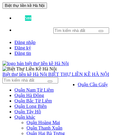
Biệt thự liền kề Hà Nội
Đã có
580
tin được đăng!
Đăng nhập
Đăng ký
Đăng tin
Biệt thự liền kề Hà Nội
BIỆT THỰ LIỀN KỀ HÀ NỘI
Quận Cầu Giấy
Quận Nam Từ Liêm
Quận Hà Đông
Quận Bắc Từ Liêm
Quận Long Biên
Quận Tây Hồ
Quận khác
Quận Hoàng Mai
Quận Thanh Xuân
Quận Hai Bà Trưng