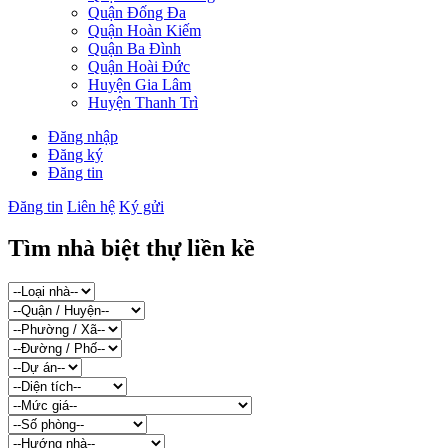
Quận Đống Đa
Quận Hoàn Kiếm
Quận Ba Đình
Quận Hoài Đức
Huyện Gia Lâm
Huyện Thanh Trì
Đăng nhập
Đăng ký
Đăng tin
Đăng tin
Liên hệ
Ký gửi
Tìm nhà biệt thự liền kề