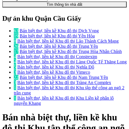
Tìm thông tin nhà đất
Dự án khu Quận Cầu Giấy
63
Bán biệt thự, liền kề Khu đô thị Dịch Vọng
19
Bán biệt thự, liền kề Khu đô thị Yên Hòa
8
Bán biệt thự, liền kề Khu đô thị Lão Thành Cách Mạng
26
Bán biệt thự, liền kề Khu đô thị Trung Yên
17
Bán biệt thự, liền kề Khu đô thị Trung Hòa Nhân Chính
4
Bán biệt thự, liền kề Khu đô thị Constrexim
4
Bán biệt thự, liền kề Khu đô thị Làng Quốc Tế Thăng Long
5
Bán biệt thự, liền kề Khu đô thị Nghĩa Đô
3
Bán biệt thự, liền kề Khu đô thị Vimeco
22
Bán biệt thự, liền kề Khu đô thị Nam Trung Yên
3
Bán biệt thự, liền kề Khu đô thị Tràng An Complex
1
Bán biệt thự, liền kề Khu đô thị Khu tập thể công an ngõ 2
trần cung
1
Bán biệt thự, liền kề Khu đô thị Khu Liền kề phân lô
nguyễn Khang
Bán nhà biệt thự, liền kề
khu
đô thị Khu tập thể công an ngõ