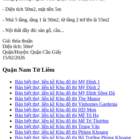
- Diện tích 50m2, mặt tiền 5m
- Nhà 5 tầng, tầng 1 là 50m2, từ tầng 2 trở lên là 55m2
- Nội thất đầy đủ: sàn gỗ, cầu...
Giá:
thỏa thuận
Diện tích:
50m²
Quận/Huyện:
Quận Cầu Giấy
15/02/2026
Quận Nam Từ Liêm
Bán biệt thự, liền kề Khu đô thị Mỹ Đình 1
Bán biệt thự, liền kề Khu đô thị Mỹ Đình 2
Bán biệt thự, liền kề Khu đô thị Mỹ Đình Sông Đà
Bán biệt thự, liền kề Khu đô thị The Manor
Bán biệt thự, liền kề Khu đô thị Vinhomes Gardenia
Bán biệt thự, liền kề Khu đô thị HD Mon
Bán biệt thự, liền kề Khu đô thị Mễ Trì Hạ
Bán biệt thự, liền kề Khu đô thị Mễ Trì Thượng
Bán biệt thự, liền kề Khu đô thị Trung Văn
Bán biệt thự, liền kề Khu đô thị Phùng Khoang
Bán biệt thự, liền kề Khu đô thị Bộ Trưởng Phùng Khoang