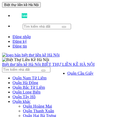
Biệt thự liền kề Hà Nội
Đã có
580
tin được đăng!
Đăng nhập
Đăng ký
Đăng tin
Biệt thự liền kề Hà Nội
BIỆT THỰ LIỀN KỀ HÀ NỘI
Quận Cầu Giấy
Quận Nam Từ Liêm
Quận Hà Đông
Quận Bắc Từ Liêm
Quận Long Biên
Quận Tây Hồ
Quận khác
Quận Hoàng Mai
Quận Thanh Xuân
Quận Hai Bà Trưng