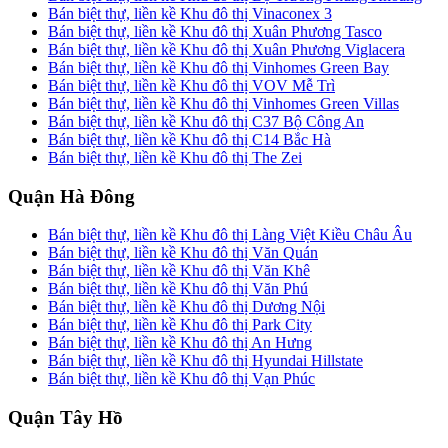
Bán biệt thự, liền kề Khu đô thị Vinaconex 3
Bán biệt thự, liền kề Khu đô thị Xuân Phương Tasco
Bán biệt thự, liền kề Khu đô thị Xuân Phương Viglacera
Bán biệt thự, liền kề Khu đô thị Vinhomes Green Bay
Bán biệt thự, liền kề Khu đô thị VOV Mễ Trì
Bán biệt thự, liền kề Khu đô thị Vinhomes Green Villas
Bán biệt thự, liền kề Khu đô thị C37 Bộ Công An
Bán biệt thự, liền kề Khu đô thị C14 Bắc Hà
Bán biệt thự, liền kề Khu đô thị The Zei
Quận Hà Đông
Bán biệt thự, liền kề Khu đô thị Làng Việt Kiều Châu Âu
Bán biệt thự, liền kề Khu đô thị Văn Quán
Bán biệt thự, liền kề Khu đô thị Văn Khê
Bán biệt thự, liền kề Khu đô thị Văn Phú
Bán biệt thự, liền kề Khu đô thị Dương Nội
Bán biệt thự, liền kề Khu đô thị Park City
Bán biệt thự, liền kề Khu đô thị An Hưng
Bán biệt thự, liền kề Khu đô thị Hyundai Hillstate
Bán biệt thự, liền kề Khu đô thị Vạn Phúc
Quận Tây Hồ