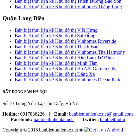
Bán biệt thự, liền kề Khu đô thị Thiên Đường Bảo Sơn
Bán biệt thự, liền kề Khu đô thị Vinhomes Thăng Long
Quận Long Biên
Bán biệt thự, liền kề Khu đô thị Việt Hưng
Bán biệt thự, liền kề Khu đô thị Sài Đồng
Bán biệt thự, liền kề Khu đô thị Vinhomes Riverside
Bán biệt thự, liền kề Khu đô thị Thạch Bàn
Bán biệt thự, liền kề Khu đô thị Vinhomes The Harmony
Bán biệt thự, liền kề Khu đô thị Him Lam Tư Đình
Bán biệt thự, liền kề Khu đô thị Minh Tâm
Bán biệt thự, liền kề Khu đô thị Hà Nội Garden City
Bán biệt thự, liền kề Khu đô thị Đặng Xá
Bán biệt thự, liền kề Khu đô thị Vinhomes Ocean Park
BẤT ĐỘNG SẢN HÀ NỘI
Số 19 Trung Yên 14, Cầu Giấy, Hà Nội
Hotline:
0917836226
|
Email:
banbietthulienke.net@gmail.com
|
Facebook:
banbietthulienke.net
|
Twitter:
banbietthuhn
Copyright © 2015 banbietthulienke.net ®