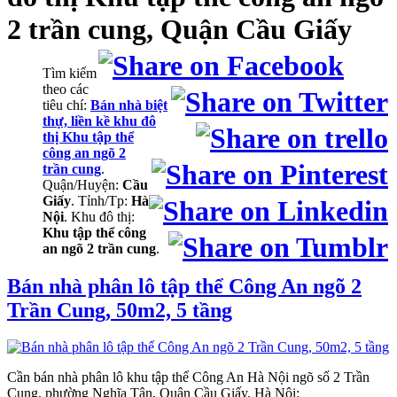
2 trần cung, Quận Cầu Giấy
Tìm kiếm
theo các
tiêu chí:
Bán nhà biệt
thự, liền kề khu đô
thị Khu tập thể
công an ngõ 2
trần cung
.
Quận/Huyện:
Cầu
Giấy
. Tỉnh/Tp:
Hà
Nội
. Khu đô thị:
Khu tập thể công
an ngõ 2 trần cung
.
Bán nhà phân lô tập thể Công An ngõ 2
Trần Cung, 50m2, 5 tầng
Cần bán nhà phân lô khu tập thể Công An Hà Nội ngõ số 2 Trần
Cung, phường Nghĩa Tân, Quận Cầu Giấy, Hà Nội: