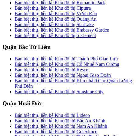
Bán biệt thự, liền kề Khu đô thị Romantic Park
Bán biệt thự, liền kề Khu đô thị Ciputra
Bán biệt thự, liền kề Khu đô thị Vườn Đào
Bán biệt thự, liền kề Khu đô thị Quảng An
Bán biệt thự, liền kề Khu đô thị StarLake
Bán biệt thự, liền kề Khu đô thị Embassy Garden
Bán biệt thự, liền kề Khu đô thị 6 Element
Quận Bắc Từ Liêm
Bán biệt thự, liền kề Khu đô thị Thành Phố Giao Lưu
Bán biệt thự, liền kề Khu đô thị Cổ Nhuế Nam Cường
Bán biệt thự, liền kề Khu đô thị Resco
Bán biệt thự, liền kề Khu đô thị Ngoại Giao Đoàn
Bán biệt thự, liền kề Khu đô thị Khu nhà ở Cục Quân Lương
Phú Diễn
Bán biệt thự, liền kề Khu đô thị Sunshine City
Quận Hoài Đức
Bán biệt thự, liền kề Khu đô thị Lideco
Bán biệt thự, liền kề Khu đô thị Bắc An Khánh
Bán biệt thự, liền kề Khu đô thị Nam An Khánh
Bán biệt thự, liền kề Khu đô thị Geleximco