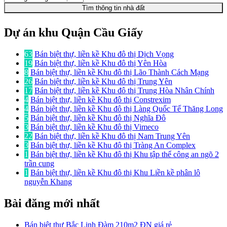
Tìm thông tin nhà đất
Dự án khu Quận Cầu Giấy
63
Bán biệt thự, liền kề Khu đô thị Dịch Vọng
19
Bán biệt thự, liền kề Khu đô thị Yên Hòa
8
Bán biệt thự, liền kề Khu đô thị Lão Thành Cách Mạng
26
Bán biệt thự, liền kề Khu đô thị Trung Yên
17
Bán biệt thự, liền kề Khu đô thị Trung Hòa Nhân Chính
4
Bán biệt thự, liền kề Khu đô thị Constrexim
4
Bán biệt thự, liền kề Khu đô thị Làng Quốc Tế Thăng Long
5
Bán biệt thự, liền kề Khu đô thị Nghĩa Đô
3
Bán biệt thự, liền kề Khu đô thị Vimeco
22
Bán biệt thự, liền kề Khu đô thị Nam Trung Yên
3
Bán biệt thự, liền kề Khu đô thị Tràng An Complex
1
Bán biệt thự, liền kề Khu đô thị Khu tập thể công an ngõ 2
trần cung
1
Bán biệt thự, liền kề Khu đô thị Khu Liền kề phân lô
nguyễn Khang
Bài đăng mới nhất
Bán biệt thự Bắc Linh Đàm 210m2 ĐN giá rẻ