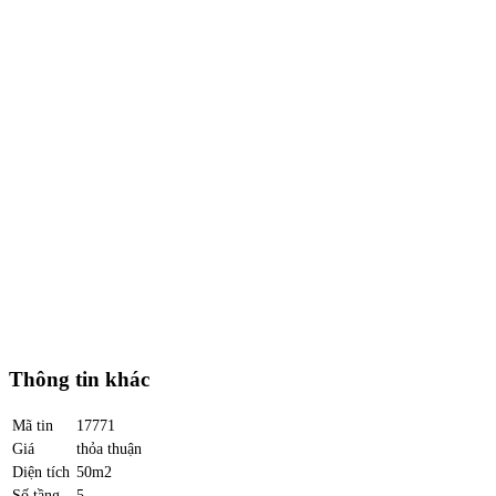
Thông tin khác
Mã tin
17771
Giá
thỏa thuận
Diện tích
50m2
Số tầng
5