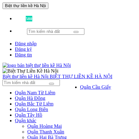
Biệt thự liền kề Hà Nội
Đã có
580
tin được đăng!
Đăng nhập
Đăng ký
Đăng tin
Biệt thự liền kề Hà Nội
BIỆT THỰ LIỀN KỀ HÀ NỘI
Quận Cầu Giấy
Quận Nam Từ Liêm
Quận Hà Đông
Quận Bắc Từ Liêm
Quận Long Biên
Quận Tây Hồ
Quận khác
Quận Hoàng Mai
Quận Thanh Xuân
Quận Hai Bà Trưng