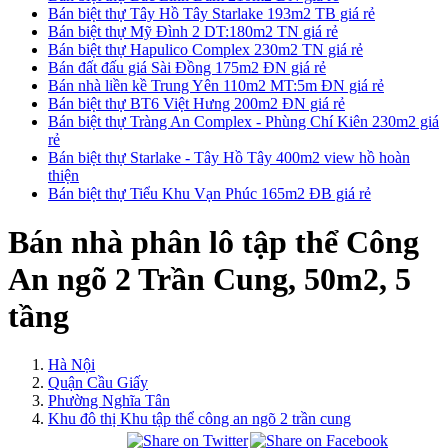
Bán biệt thự Tây Hồ Tây Starlake 193m2 TB giá rẻ
Bán biệt thự Mỹ Đình 2 DT:180m2 TN giá rẻ
Bán biệt thự Hapulico Complex 230m2 TN giá rẻ
Bán đất đấu giá Sài Đồng 175m2 ĐN giá rẻ
Bán nhà liền kề Trung Yên 110m2 MT:5m ĐN giá rẻ
Bán biệt thự BT6 Việt Hưng 200m2 ĐN giá rẻ
Bán biệt thự Tràng An Complex - Phùng Chí Kiên 230m2 giá
rẻ
Bán biệt thự Starlake - Tây Hồ Tây 400m2 view hồ hoàn
thiện
Bán biệt thự Tiểu Khu Vạn Phúc 165m2 ĐB giá rẻ
Bán nhà phân lô tập thể Công
An ngõ 2 Trần Cung, 50m2, 5
tầng
Hà Nội
Quận Cầu Giấy
Phường Nghĩa Tân
Khu đô thị Khu tập thể công an ngõ 2 trần cung