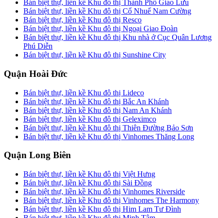
Bán biệt thự, liền kề Khu đô thị Thành Phố Giao Lưu
Bán biệt thự, liền kề Khu đô thị Cổ Nhuế Nam Cường
Bán biệt thự, liền kề Khu đô thị Resco
Bán biệt thự, liền kề Khu đô thị Ngoại Giao Đoàn
Bán biệt thự, liền kề Khu đô thị Khu nhà ở Cục Quân Lương
Phú Diễn
Bán biệt thự, liền kề Khu đô thị Sunshine City
Quận Hoài Đức
Bán biệt thự, liền kề Khu đô thị Lideco
Bán biệt thự, liền kề Khu đô thị Bắc An Khánh
Bán biệt thự, liền kề Khu đô thị Nam An Khánh
Bán biệt thự, liền kề Khu đô thị Geleximco
Bán biệt thự, liền kề Khu đô thị Thiên Đường Bảo Sơn
Bán biệt thự, liền kề Khu đô thị Vinhomes Thăng Long
Quận Long Biên
Bán biệt thự, liền kề Khu đô thị Việt Hưng
Bán biệt thự, liền kề Khu đô thị Sài Đồng
Bán biệt thự, liền kề Khu đô thị Vinhomes Riverside
Bán biệt thự, liền kề Khu đô thị Vinhomes The Harmony
Bán biệt thự, liền kề Khu đô thị Him Lam Tư Đình
Bán biệt thự, liền kề Khu đô thị Minh Tâm