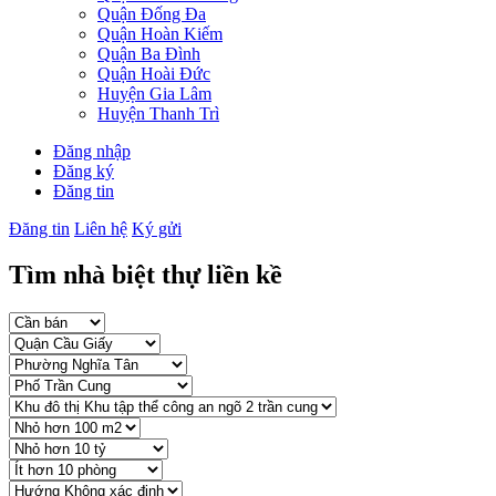
Quận Đống Đa
Quận Hoàn Kiếm
Quận Ba Đình
Quận Hoài Đức
Huyện Gia Lâm
Huyện Thanh Trì
Đăng nhập
Đăng ký
Đăng tin
Đăng tin
Liên hệ
Ký gửi
Tìm nhà biệt thự liền kề