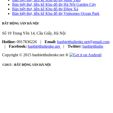
Bán biệt thự, liền kề Khu đô thị Hà Nội Garden City
Bán biệt thự, liền kề Khu đô thị Đặng Xá
Bán biệt thự, liền kề Khu đô thị Vinhomes Ocean Park
BẤT ĐỘNG SẢN HÀ NỘI
Số 19 Trung Yên 14, Cầu Giấy, Hà Nội
Hotline:
0917836226
|
Email:
banbietthulienke.net@gmail.com
|
Facebook:
banbietthulienke.net
|
Twitter:
banbietthuhn
Copyright © 2015 banbietthulienke.net ®
©2015 -
BẤT ĐỘNG SẢN HÀ NỘI