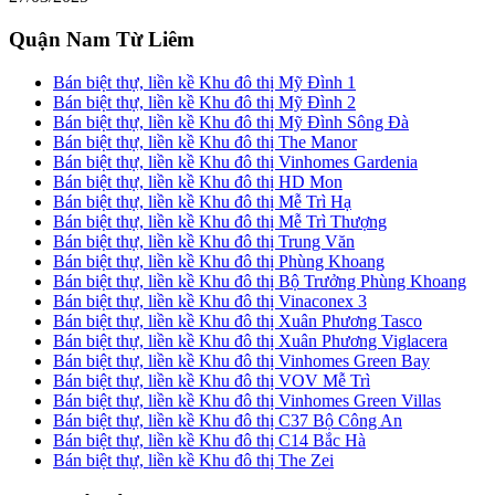
Quận Nam Từ Liêm
Bán biệt thự, liền kề Khu đô thị Mỹ Đình 1
Bán biệt thự, liền kề Khu đô thị Mỹ Đình 2
Bán biệt thự, liền kề Khu đô thị Mỹ Đình Sông Đà
Bán biệt thự, liền kề Khu đô thị The Manor
Bán biệt thự, liền kề Khu đô thị Vinhomes Gardenia
Bán biệt thự, liền kề Khu đô thị HD Mon
Bán biệt thự, liền kề Khu đô thị Mễ Trì Hạ
Bán biệt thự, liền kề Khu đô thị Mễ Trì Thượng
Bán biệt thự, liền kề Khu đô thị Trung Văn
Bán biệt thự, liền kề Khu đô thị Phùng Khoang
Bán biệt thự, liền kề Khu đô thị Bộ Trưởng Phùng Khoang
Bán biệt thự, liền kề Khu đô thị Vinaconex 3
Bán biệt thự, liền kề Khu đô thị Xuân Phương Tasco
Bán biệt thự, liền kề Khu đô thị Xuân Phương Viglacera
Bán biệt thự, liền kề Khu đô thị Vinhomes Green Bay
Bán biệt thự, liền kề Khu đô thị VOV Mễ Trì
Bán biệt thự, liền kề Khu đô thị Vinhomes Green Villas
Bán biệt thự, liền kề Khu đô thị C37 Bộ Công An
Bán biệt thự, liền kề Khu đô thị C14 Bắc Hà
Bán biệt thự, liền kề Khu đô thị The Zei