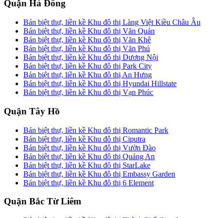
Quận Hà Đông
Bán biệt thự, liền kề Khu đô thị Làng Việt Kiều Châu Âu
Bán biệt thự, liền kề Khu đô thị Văn Quán
Bán biệt thự, liền kề Khu đô thị Văn Khê
Bán biệt thự, liền kề Khu đô thị Văn Phú
Bán biệt thự, liền kề Khu đô thị Dương Nội
Bán biệt thự, liền kề Khu đô thị Park City
Bán biệt thự, liền kề Khu đô thị An Hưng
Bán biệt thự, liền kề Khu đô thị Hyundai Hillstate
Bán biệt thự, liền kề Khu đô thị Vạn Phúc
Quận Tây Hồ
Bán biệt thự, liền kề Khu đô thị Romantic Park
Bán biệt thự, liền kề Khu đô thị Ciputra
Bán biệt thự, liền kề Khu đô thị Vườn Đào
Bán biệt thự, liền kề Khu đô thị Quảng An
Bán biệt thự, liền kề Khu đô thị StarLake
Bán biệt thự, liền kề Khu đô thị Embassy Garden
Bán biệt thự, liền kề Khu đô thị 6 Element
Quận Bắc Từ Liêm