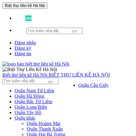
Biệt thự liền kề Hà Nội
Đã có
580
tin được đăng!
Đăng nhập
Đăng ký
Đăng tin
Biệt thự liền kề Hà Nội
BIỆT THỰ LIỀN KỀ HÀ NỘI
Quận Cầu Giấy
Quận Nam Từ Liêm
Quận Hà Đông
Quận Bắc Từ Liêm
Quận Long Biên
Quận Tây Hồ
Quận khác
Quận Hoàng Mai
Quận Thanh Xuân
Quận Hai Bà Trưng