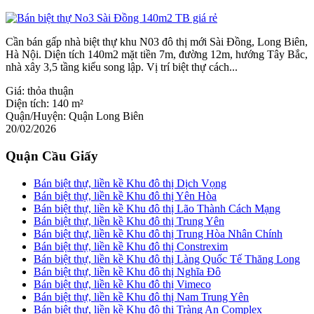
Cần bán gấp nhà biệt thự khu N03 đô thị mới Sài Đồng, Long Biên,
Hà Nội. Diện tích 140m2 mặt tiền 7m, đường 12m, hướng Tây Bắc,
nhà xây 3,5 tầng kiểu song lập. Vị trí biệt thự cách...
Giá:
thỏa thuận
Diện tích:
140 m²
Quận/Huyện:
Quận Long Biên
20/02/2026
Quận Cầu Giấy
Bán biệt thự, liền kề Khu đô thị Dịch Vọng
Bán biệt thự, liền kề Khu đô thị Yên Hòa
Bán biệt thự, liền kề Khu đô thị Lão Thành Cách Mạng
Bán biệt thự, liền kề Khu đô thị Trung Yên
Bán biệt thự, liền kề Khu đô thị Trung Hòa Nhân Chính
Bán biệt thự, liền kề Khu đô thị Constrexim
Bán biệt thự, liền kề Khu đô thị Làng Quốc Tế Thăng Long
Bán biệt thự, liền kề Khu đô thị Nghĩa Đô
Bán biệt thự, liền kề Khu đô thị Vimeco
Bán biệt thự, liền kề Khu đô thị Nam Trung Yên
Bán biệt thự, liền kề Khu đô thị Tràng An Complex