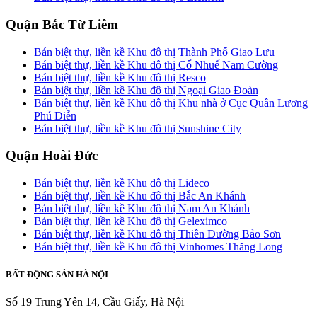
Quận Bắc Từ Liêm
Bán biệt thự, liền kề Khu đô thị Thành Phố Giao Lưu
Bán biệt thự, liền kề Khu đô thị Cổ Nhuế Nam Cường
Bán biệt thự, liền kề Khu đô thị Resco
Bán biệt thự, liền kề Khu đô thị Ngoại Giao Đoàn
Bán biệt thự, liền kề Khu đô thị Khu nhà ở Cục Quân Lương
Phú Diễn
Bán biệt thự, liền kề Khu đô thị Sunshine City
Quận Hoài Đức
Bán biệt thự, liền kề Khu đô thị Lideco
Bán biệt thự, liền kề Khu đô thị Bắc An Khánh
Bán biệt thự, liền kề Khu đô thị Nam An Khánh
Bán biệt thự, liền kề Khu đô thị Geleximco
Bán biệt thự, liền kề Khu đô thị Thiên Đường Bảo Sơn
Bán biệt thự, liền kề Khu đô thị Vinhomes Thăng Long
BẤT ĐỘNG SẢN HÀ NỘI
Số 19 Trung Yên 14, Cầu Giấy, Hà Nội