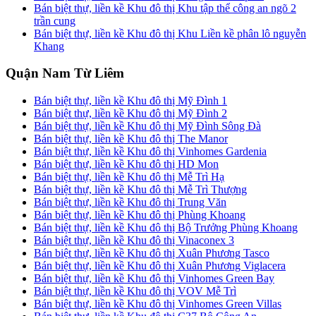
Bán biệt thự, liền kề Khu đô thị Khu tập thể công an ngõ 2
trần cung
Bán biệt thự, liền kề Khu đô thị Khu Liền kề phân lô nguyễn
Khang
Quận Nam Từ Liêm
Bán biệt thự, liền kề Khu đô thị Mỹ Đình 1
Bán biệt thự, liền kề Khu đô thị Mỹ Đình 2
Bán biệt thự, liền kề Khu đô thị Mỹ Đình Sông Đà
Bán biệt thự, liền kề Khu đô thị The Manor
Bán biệt thự, liền kề Khu đô thị Vinhomes Gardenia
Bán biệt thự, liền kề Khu đô thị HD Mon
Bán biệt thự, liền kề Khu đô thị Mễ Trì Hạ
Bán biệt thự, liền kề Khu đô thị Mễ Trì Thượng
Bán biệt thự, liền kề Khu đô thị Trung Văn
Bán biệt thự, liền kề Khu đô thị Phùng Khoang
Bán biệt thự, liền kề Khu đô thị Bộ Trưởng Phùng Khoang
Bán biệt thự, liền kề Khu đô thị Vinaconex 3
Bán biệt thự, liền kề Khu đô thị Xuân Phương Tasco
Bán biệt thự, liền kề Khu đô thị Xuân Phương Viglacera
Bán biệt thự, liền kề Khu đô thị Vinhomes Green Bay
Bán biệt thự, liền kề Khu đô thị VOV Mễ Trì
Bán biệt thự, liền kề Khu đô thị Vinhomes Green Villas