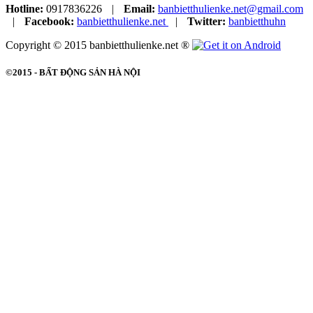
Hotline:
0917836226
|
Email:
banbietthulienke.net@gmail.com
|
Facebook:
banbietthulienke.net
|
Twitter:
banbietthuhn
Copyright © 2015 banbietthulienke.net ®
©2015 -
BẤT ĐỘNG SẢN HÀ NỘI