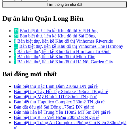
Tìm thông tin nhà đất
Dự án khu Quận Long Biên
37
Bán biệt thự, liền kề Khu đô thị Việt Hưng
27
Bán biệt thự, liền kề Khu đô thị Sài Đồng
4
Bán biệt thự, liền kề Khu đô thị Vinhomes Riverside
11
Bán biệt thự, liền kề Khu đô thị Vinhomes The Harmony
3
Bán biệt thự, liền kề Khu đô thị Him Lam Tư Đình
1
Bán biệt thự, liền kề Khu đô thị Minh Tâm
1
Bán biệt thự, liền kề Khu đô thị Hà Nội Garden City
Bài đăng mới nhất
Bán biệt thự Bắc Linh Đàm 210m2 ĐN giá rẻ
Bán biệt thự Tây Hồ Tây Starlake 193m2 TB giá rẻ
Bán biệt thự Mỹ Đình 2 DT:180m2 TN giá rẻ
Bán biệt thự Hapulico Complex 230m2 TN giá rẻ
Bán đất đấu giá Sài Đồng 175m2 ĐN giá rẻ
Bán nhà liền kề Trung Yên 110m2 MT:5m ĐN giá rẻ
Bán biệt thự BT6 Việt Hưng 200m2 ĐN giá rẻ
Bán biệt thự Tràng An Complex - Phùng Chí Kiên 230m2 giá
rẻ