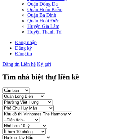
Quận Đống Đa
Quận Hoàn Kiếm
Quận Ba Đình
Quận Hoài Đức
Huyện Gia Lâm
Huyện Thanh Trì
Đăng nhập
Đăng ký
Đăng tin
Đăng tin
Liên hệ
Ký gửi
Tìm nhà biệt thự liền kề