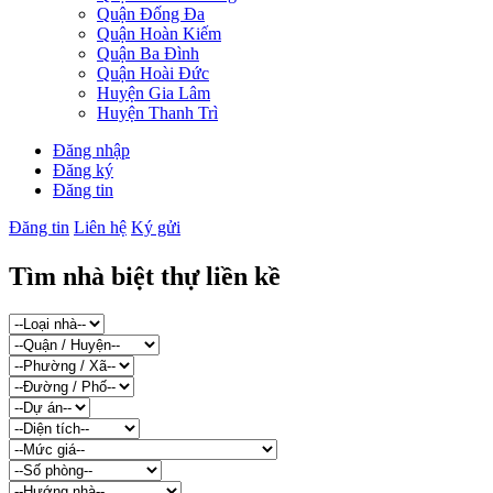
Quận Đống Đa
Quận Hoàn Kiếm
Quận Ba Đình
Quận Hoài Đức
Huyện Gia Lâm
Huyện Thanh Trì
Đăng nhập
Đăng ký
Đăng tin
Đăng tin
Liên hệ
Ký gửi
Tìm nhà biệt thự liền kề