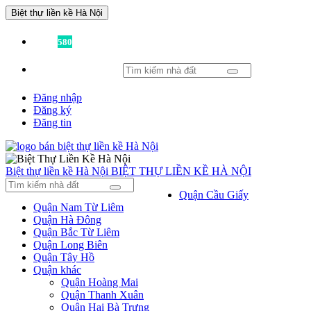
Biệt thự liền kề Hà Nội
Đã có
580
tin được đăng!
Đăng nhập
Đăng ký
Đăng tin
Biệt thự liền kề Hà Nội
BIỆT THỰ LIỀN KỀ HÀ NỘI
Quận Cầu Giấy
Quận Nam Từ Liêm
Quận Hà Đông
Quận Bắc Từ Liêm
Quận Long Biên
Quận Tây Hồ
Quận khác
Quận Hoàng Mai
Quận Thanh Xuân
Quận Hai Bà Trưng