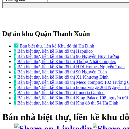
Dự án khu Quận Thanh Xuân
19
Bán biệt thự, liền kề Khu đô thị Hạ Đình
6
Bán biệt thự, liền kề Khu đô thị Hapulico
4
Bán biệt thự, liền kề Khu đô thị 96 Nguyễn Huy Tưởng
4
Bán biệt thự, liền kề Khu đô thị Thống Nhất Complex
3
Bán biệt thự, liền kề Khu đô thị HDI Homes Nguyễn Tuân
3
Bán biệt thự, liền kề Khu đô thị 90 Nguyễn Tuân
1
Bán biệt thự, liền kề Khu đô thị X1 Khương Đình
1
Bán biệt thự, liền kề Khu đô thị Meco complex 102 Trường 
2
Bán biệt thự, liền kề Khu đô thị honor vilage 204 Nguyễn T
2
Bán biệt thự, liền kề Khu đô thị Imperia Garden
1
Bán biệt thự, liền kề Khu đô thị King Palace 108 nguyễn trãi
1
Bán biệt thự, liền kề Khu đô thị Khu đô thị 54 Hạ Đình
Bán nhà biệt thự, liền kề
khu đô