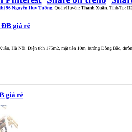
ô thị 96 Nguyễn Huy Tưởng
. Quận/Huyện:
Thanh Xuân
. Tỉnh/Tp:
Hà
 ĐB giá rẻ
uân, Hà Nội. Diện tích 175m2, mặt tiền 10m, hướng Đông Bắc, đường r
B giá rẻ