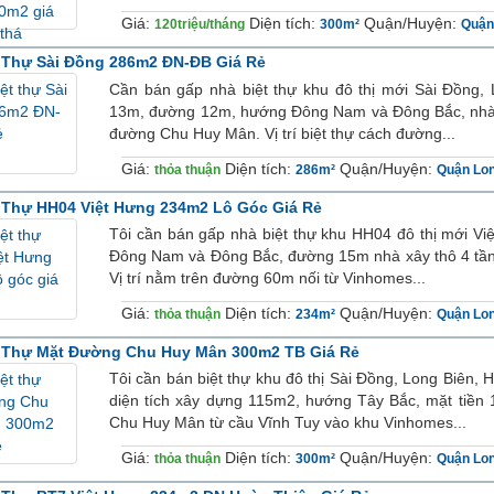
Giá:
Diện tích:
Quận/Huyện:
120triệu/tháng
300m²
Quận
 Thự Sài Đồng 286m2 ĐN-ĐB Giá Rẻ
Cần bán gấp nhà biệt thự khu đô thị mới Sài Đồng, 
13m, đường 12m, hướng Đông Nam và Đông Bắc, nhà xâ
đường Chu Huy Mân. Vị trí biệt thự cách đường...
Giá:
Diện tích:
Quận/Huyện:
thỏa thuận
286m²
Quận Lon
 Thự HH04 Việt Hưng 234m2 Lô Góc Giá Rẻ
Tôi cần bán gấp nhà biệt thự khu HH04 đô thị mới Vi
Đông Nam và Đông Bắc, đường 15m nhà xây thô 4 tầng
Vị trí nằm trên đường 60m nối từ Vinhomes...
Giá:
Diện tích:
Quận/Huyện:
thỏa thuận
234m²
Quận Lon
t Thự Mặt Đường Chu Huy Mân 300m2 TB Giá Rẻ
Tôi cần bán biệt thự khu đô thị Sài Đồng, Long Biên, 
diện tích xây dựng 115m2, hướng Tây Bắc, mặt tiền
Chu Huy Mân từ cầu Vĩnh Tuy vào khu Vinhomes...
Giá:
Diện tích:
Quận/Huyện:
thỏa thuận
300m²
Quận Lon