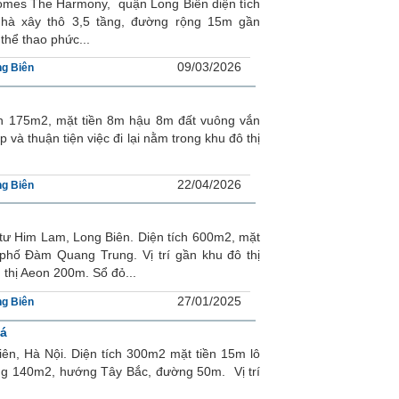
homes The Harmony, quận Long Biên diện tích
nhà xây thô 3,5 tầng, đường rộng 15m gần
thể thao phức...
09/03/2026
g Biên
ích 175m2, mặt tiền 8m hậu 8m đất vuông vắn
và thuận tiện việc đi lại nằm trong khu đô thị
22/04/2026
g Biên
 tư Him Lam, Long Biên. Diện tích 600m2, mặt
phố Đàm Quang Trung. Vị trí gần khu đô thị
thị Aeon 200m. Sổ đỏ...
27/01/2025
g Biên
há
iên, Hà Nội. Diện tích 300m2 mặt tiền 15m lô
dựng 140m2, hướng Tây Bắc, đường 50m. Vị trí