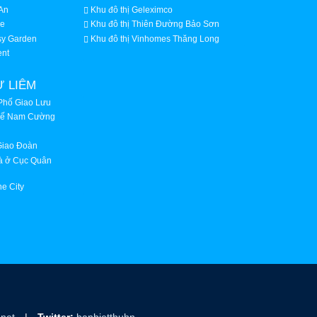
An
Khu đô thị Geleximco
ke
Khu đô thị Thiên Đường Bảo Sơn
sy Garden
Khu đô thị Vinhomes Thăng Long
ent
Ừ LIÊM
Phố Giao Lưu
huế Nam Cường
Giao Đoàn
hà ở Cục Quân
e City