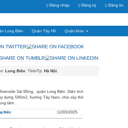
Đăng nhập
Đăng ký
Đăng tin
ận Long Biên
Quận Tây Hồ
Quận khác
ện:
Long Biên
. Tỉnh/Tp:
Hà Nội
.
iverside Sài Đồng, quận Long Biên. Diện tích
xây dựng 590m2, hướng Tây Nam, nhà xây thô
ung tâm...
12/03/2025
g Biên