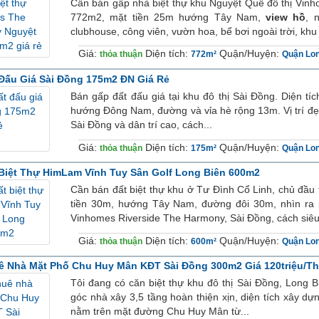
Cần bán gấp nhà biệt thự khu Nguyệt Quế đô thị Vin
772m2, mặt tiền 25m hướng Tây Nam,
view hồ
, 
clubhouse, công viên, vườn hoa, bể bơi ngoài trời, khu 
Giá:
Diện tích:
Quận/Huyện:
thỏa thuận
772m²
Quận Lon
Đấu Giá Sài Đồng 175m2 ĐN Giá Rẻ
Bán gấp đất đấu giá tại khu đô thị Sài Đồng. Diện t
hướng Đông Nam, đường và vỉa hè rộng 13m. Vị trí đẹp 
Sài Đồng và dân trí cao, cách...
Giá:
Diện tích:
Quận/Huyện:
thỏa thuận
175m²
Quận Lon
Biệt Thự HimLam Vĩnh Tuy Sân Golf Long Biên 600m2
Cần bán đất biệt thự khu ở Tư Đình Cổ Linh, chủ đầu
tiền 30m, hướng Tây Nam, đường đôi 30m, nhìn ra 
Vinhomes Riverside The Harmony, Sài Đồng, cách siêu 
Giá:
Diện tích:
Quận/Huyện:
thỏa thuận
600m²
Quận Lon
 Nhà Mặt Phố Chu Huy Mân KĐT Sài Đồng 300m2 Giá 120triệu/t
Tôi đang có căn biệt thự khu đô thị Sài Đồng, Long B
góc nhà xây 3,5 tầng hoàn thiện xịn, diện tích xây 
nằm trên mặt đường Chu Huy Mân từ...