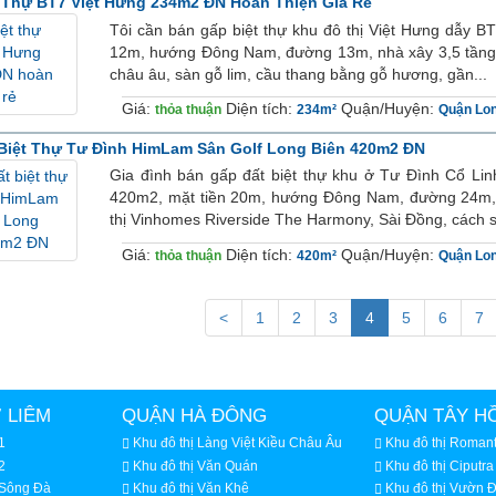
 Thự BT7 Việt Hưng 234m2 ĐN Hoàn Thiện Giá Rẻ
Tôi cần bán gấp biệt thự khu đô thị Việt Hưng dẫy BT
12m, hướng Đông Nam, đường 13m, nhà xây 3,5 tầng đã 
châu âu, sàn gỗ lim, cầu thang bằng gỗ hương, gần...
Giá:
Diện tích:
Quận/Huyện:
thỏa thuận
234m²
Quận Lon
Biệt Thự Tư Đình HimLam Sân Golf Long Biên 420m2 ĐN
Gia đình bán gấp đất biệt thự khu ở Tư Đình Cổ Lin
420m2, mặt tiền 20m, hướng Đông Nam, đường 24m, nh
thị Vinhomes Riverside The Harmony, Sài Đồng, cách si
Giá:
Diện tích:
Quận/Huyện:
thỏa thuận
420m²
Quận Lon
<
1
2
3
4
5
6
7
 LIÊM
QUẬN HÀ ĐÔNG
QUẬN TÂY H
1
Khu đô thị Làng Việt Kiều Châu Âu
Khu đô thị Romant
2
Khu đô thị Văn Quán
Khu đô thị Ciputra
 Sông Đà
Khu đô thị Văn Khê
Khu đô thị Vườn 