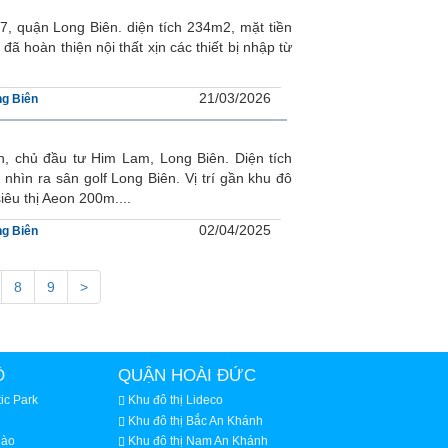
7, quận Long Biên. diện tích 234m2, mặt tiền
hoàn thiện nội thất xịn các thiết bị nhập từ
21/03/2026
g Biên
h, chủ đầu tư Him Lam, Long Biên. Diện tích
ìn ra sân golf Long Biên. Vị trí gần khu đô
êu thị Aeon 200m....
02/04/2025
g Biên
8
9
>
Ồ
QUẬN HOÀI ĐỨC
ic Park
Khu đô thị Lideco
Khu đô thị Bắc An Khánh
Đào
Khu đô thị Nam An Khánh