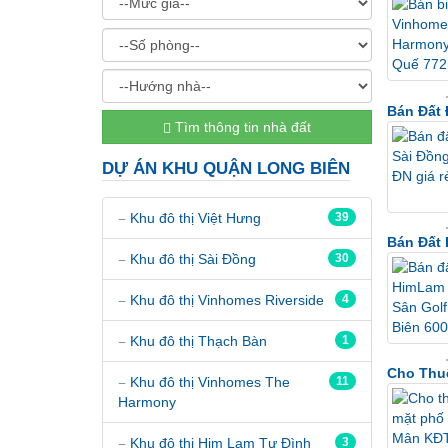
Bán Đất 
Tìm thông tin nhà đất
DỰ ÁN KHU QUẬN LONG BIÊN
Khu đô thị Việt Hưng
39
Bán Đất 
Khu đô thị Sài Đồng
30
Khu đô thị Vinhomes Riverside
4
Khu đô thị Thạch Bàn
1
Cho Thuê
Khu đô thị Vinhomes The
11
Harmony
Khu đô thị Him Lam Tư Đình
3