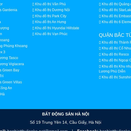
or
Khu đô thị Văn Phú
Khu đô thị Quảng 
s Gardenia
Khu đô thị Dương Nội
Khu đô thị StarLa
Khu đô thị Park City
Khu đô thị Embas
ạ
Khu đô thị An Hưng
Khu đô thị 6 Elem
Thượng
Khu đô thị Hyundai Hillstate
ăn
Khu đô thị Vạn Phúc
QUẬN BẮC T
Khoang
Khu đô thị Thành 
ởng Phùng Khoang
Khu đô thị Cổ N
ex 3
Khu đô thị Resco
hương Tasco
Khu đô thị Ngoại 
ương Viglacera
Khu đô thị Khu n
s Green Bay
Lương Phú Diễn
Trì
Khu đô thị Sunshin
 Green Villas
Công An
 Hà
BẤT ĐỘNG SẢN HÀ NỘI
Số 19 Trung Yên 14, Cầu Giấy, Hà Nội