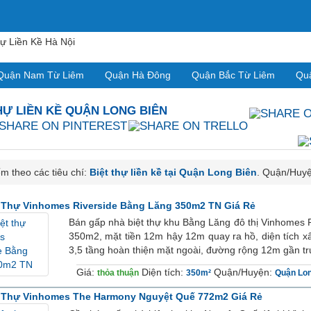
Quận Nam Từ Liêm
Quận Hà Đông
Quận Bắc Từ Liêm
Qu
HỰ LIỀN KỀ
QUẬN LONG BIÊN
m theo các tiêu chí:
Biệt thự liền kề tại Quận Long Biên
. Quận/Huy
 Thự Vinhomes Riverside Bằng Lăng 350m2 TN Giá Rẻ
Bán gấp nhà biệt thự khu Bằng Lăng đô thị Vinhomes R
350m2, mặt tiền 12m hậy 12m quay ra hồ, diện tích 
3,5 tầng hoàn thiện mặt ngoài, đường rộng 12m gần tr
Giá:
Diện tích:
Quận/Huyện:
thỏa thuận
350m²
Quận Lon
t Thự Vinhomes The Harmony Nguyệt Quế 772m2 Giá Rẻ