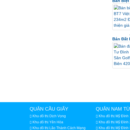
Bán Biệt
Bán Đất 
QUẬN CẦU GIẤY
QUẬN NAM TỪ
Khu đô thị Dịch Vọng
Khu đô thị Mỹ Đình 
Khu đô thị Yên Hòa
Khu đô thị Mỹ Đình 
Khu đô thị Lão Thành Cách Mạng
Khu đô thị Mỹ Đình