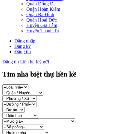
Quận Đống Đa
Quận Hoàn Kiếm
Quận Ba Đình
Quận Hoài Đức
Huyện Gia Lâm
Huyện Thanh Trì
Đăng nhập
Đăng ký
Đăng tin
Đăng tin
Liên hệ
Ký gửi
Tìm nhà biệt thự liền kề