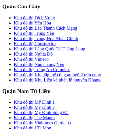
Quận Cầu Giấy
Khu đô thị Dịch Vọng
Khu đô thị Yên Hòa
Khu đô thị Lão Thành Cách Mạng
Khu đô thị Trung Yên
Khu đô thị Trung Hòa Nhân Chính
Khu đô thị Constrexim
Khu đô thị Làng Quốc Tế Thăng Long
Khu đô thị Nghĩa Đô
Khu đô thị Vimeco
Khu đô thị Nam Trung Yên
Khu đô thị Tràng An Complex
Khu đô thị Khu tập thể công an ngõ 2 trần cung
Khu đô thị Khu Liền kề phân lô nguyễn Khang
Quận Nam Từ Liêm
Khu đô thị Mỹ Đình 1
Khu đô thị Mỹ Đình 2
Khu đô thị Mỹ Đình Sông Đà
Khu đô thị The Manor
Khu đô thị Vinhomes Gardenia
Khu đô thị HD Mon