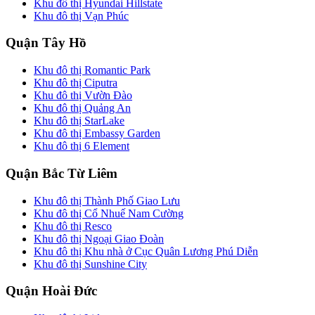
Khu đô thị Hyundai Hillstate
Khu đô thị Vạn Phúc
Quận Tây Hồ
Khu đô thị Romantic Park
Khu đô thị Ciputra
Khu đô thị Vườn Đào
Khu đô thị Quảng An
Khu đô thị StarLake
Khu đô thị Embassy Garden
Khu đô thị 6 Element
Quận Bắc Từ Liêm
Khu đô thị Thành Phố Giao Lưu
Khu đô thị Cổ Nhuế Nam Cường
Khu đô thị Resco
Khu đô thị Ngoại Giao Đoàn
Khu đô thị Khu nhà ở Cục Quân Lương Phú Diễn
Khu đô thị Sunshine City
Quận Hoài Đức