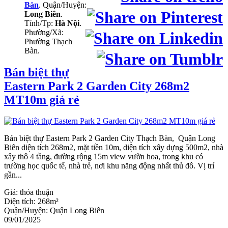
Bàn
. Quận/Huyện:
Long Biên
.
Tỉnh/Tp:
Hà Nội
.
Phường/Xã:
Phường Thạch
Bàn.
Bán biệt thự
Eastern Park 2 Garden City 268m2
MT10m giá rẻ
Bán biệt thự Eastern Park 2 Garden City Thạch Bàn, Quận Long
Biên diện tích 268m2, mặt tiền 10m, diện tích xây dựng 500m2, nhà
xây thô 4 tầng, đường rộng 15m view vườn hoa, trong khu có
trường học quốc tế, nhà trẻ, nơi khu năng động nhất thủ đô. Vị trí
gần...
Giá:
thỏa thuận
Diện tích:
268m²
Quận/Huyện:
Quận Long Biên
09/01/2025