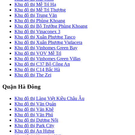
Khu đô thị Mễ Trì Hạ
Khu đô thị Mễ Trì Thượng
Khu đô thị Trung Văn
Khu đô thị Phùng Khoang
Khu đô thị Bộ Trưởng Phùng Khoang
Khu đô thị Vinaconex 3
Khu đô thị Xuân Phương Tasco
Khu đô thị Xuân Phương Viglacera
Khu đô thị Vinhomes Green Bay
Khu đô thị VOV Mễ Trì
Khu đô thị Vinhomes Green Villas
Khu đô thị C37 Bộ Công An
Khu đô thị C14 Bắc Hà
Khu đô thị The Zei
Quận Hà Đông
Khu đô thị Làng Việt Kiều Châu Âu
Khu đô thị Văn Quán
Khu đô thị Văn Khê
Khu đô thị Văn Phú
Khu đô thị Dương Nội
Khu đô thị Park City
Khu đô thị An Hưng