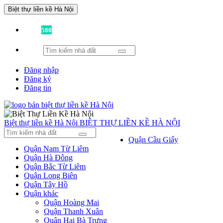
Biệt thự liền kề Hà Nội
Đã có
580
tin được đăng!
Đăng nhập
Đăng ký
Đăng tin
Biệt thự liền kề Hà Nội
BIỆT THỰ LIỀN KỀ HÀ NỘI
Quận Cầu Giấy
Quận Nam Từ Liêm
Quận Hà Đông
Quận Bắc Từ Liêm
Quận Long Biên
Quận Tây Hồ
Quận khác
Quận Hoàng Mai
Quận Thanh Xuân
Quận Hai Bà Trưng