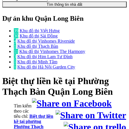
Tìm thông tin nhà đất
Dự án khu Quận Long Biên
39
Khu đô thị Việt Hưng
30
Khu đô thị Sài Đồng
4
Khu đô thị Vinhomes Riverside
1
Khu đô thị Thạch Bàn
11
Khu đô thị Vinhomes The Harmony
3
Khu đô thị Him Lam Tư Đình
1
Khu đô thị Minh Tâm
1
Khu đô thị Hà Nội Garden City
Biệt thự liền kề
tại Phường
Thạch Bàn Quận Long Biên
Tìm kiếm
theo các
tiêu chí:
Biệt thự liền
kề tại phường
Phường Thạch