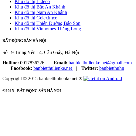
Khu đô thị Lideco
Khu đô thị Bắc An Khánh
Khu đô thị Nam An Khánh
Khu đô thị Geleximco
Khu đô thị Thiên Đường Bảo Sơn
Khu đô thị Vinhomes Thăng Long
BẤT ĐỘNG SẢN HÀ NỘI
Số 19 Trung Yên 14, Cầu Giấy, Hà Nội
Hotline:
0917836226
|
Email:
banbietthulienke.net@gmail.com
|
Facebook:
banbietthulienke.net
|
Twitter:
banbietthuhn
Copyright © 2015 banbietthulienke.net ®
©2015 -
BẤT ĐỘNG SẢN HÀ NỘI