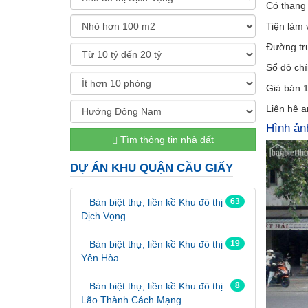
Có thang 
Tiện làm 
Đường tr
Sổ đỏ chí
Giá bán 1
Liên hệ 
Hình ản
Tìm thông tin nhà đất
DỰ ÁN KHU QUẬN CẦU GIẤY
Bán biệt thự, liền kề Khu đô thị
63
Dịch Vọng
Bán biệt thự, liền kề Khu đô thị
19
Yên Hòa
Bán biệt thự, liền kề Khu đô thị
8
Lão Thành Cách Mạng