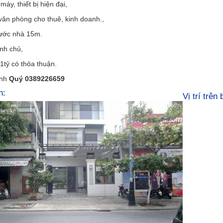
máy, thiết bị hiện đại,
văn phòng cho thuê, kinh doanh.,
ước nhà 15m.
nh chủ,
1tỷ có thỏa thuận.
anh
Quý 0389226659
h:
Vị trí trên