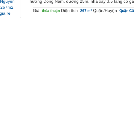
hướng Đông Nam, đường 25m, nhà xây 3,5 tầng có gara
Giá:
Diện tích:
Quận/Huyện:
thỏa thuận
267 m²
Quận Cầ