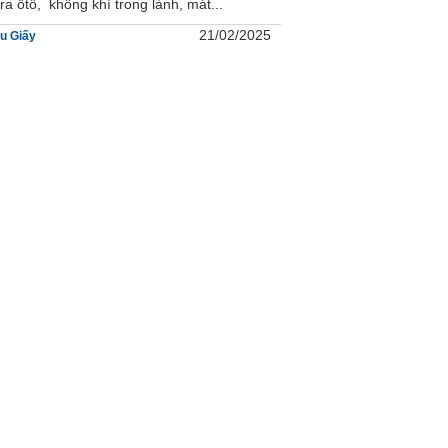
 ôtô, không khí trong lành, mát...
21/02/2025
u Giấy