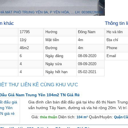
in khác
Thông tin l
17795
Hướng
Đông Nam
Họ và tên
11tỷ
Mặt tiền
4m
Địa chỉ
46m2
Đường
4m
Phone
6
Ngày đăng
08-09-2020
Email
4
Ngày sửa
09-09-2020
4
Ngày hết hạn
05-02-2021
IỆT THỰ LIỀN KỀ CÙNG KHU VỰC
Đấu Giá Nam Trung Yên 104m2 TN Giá Rẻ
Gia đình cần bán đất đấu giá tại khu đô thị Nam Trun
vắn hướng Tây Nam, đường và vỉa hè rộng 20m. Vị trí đ
Giá:
Diện tích:
Quận/Huyện:
thỏa thuận
104 m²
Quận Cầ