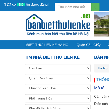
Đã có
tin được đăng!
580
BIỆT THỰ LIỀN KỀ HÀ NỘI
Quận Cầu Giấy
TÌM NHÀ BIỆT THỰ LIỀN KỀ
BÁN NH
Hà Nội
THÔNG
Mô tả:
Cần bán 
Diện tíc