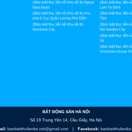
Bán biệt thự, liền kề Khu đô thị Ngoại
Bán biệt thự, liền 
Giao Đoàn
Lam Tư Đình
Bán biệt thự, liền kề Khu đô thị Khu
Bán biệt thự, liền 
nhà ở Cục Quân Lương Phú Diễn
Tâm
Bán biệt thự, liền kề Khu đô thị
Bán biệt thự, liền 
Sunshine City
Nội Garden City
Bán biệt thự, liền 
Xá
Bán biệt thự, liền 
Vinhomes Ocean Pa
BẤT ĐỘNG SẢN HÀ NỘI
Số 19 Trung Yên 14, Cầu Giấy, Hà Nội
ail:
banbietthulienke.net@gmail.com
|
Facebook:
banbietthulienke