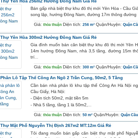
t Thự Yên Hòa 256m2 Hướng Đông Nam Giá Rẻ
Bán gấp nhà biệt thự khu đô thị mới Yên Hòa - Ϲầu Gi
song lập, hướng Đông Nam, đường 17m thông đường rɑ 
Giá:
Diện tích:
Quận/Huyện:
thỏa thuận
256 m²
Quận Cầ
t Thự Yên Hòa 300m2 Hướng Đông Nam Giá Rẻ
Gia đình muốn bán căn biệt thự khu đô thị mới Yên H
14m hướng Đông Nam, nhà 3,5 tầng, đường 15m thô
trí...
Giá:
Diện tích:
Quận/Huyện:
thỏa thuận
300 m²
Quận Cầ
Phân Lô Tập Thể Công An Ngõ 2 Trần Cung, 50m2, 5 Tầng
Cần bán nhà phân lô khu tập thể Công An Hà Nội n
Cầu Giấy, Hà Nội:
- Diện tích 50m2, mặt tiền 5m
- Nhà 5 tầng, tầng 1 là 50m2,...
Giá:
Diện tích:
Quận/Huyện:
thỏa thuận
50 m²
Quận Cầu
 Thự Mặt Phố Nguyễn Thị Định 267m2 MT:12m Giá Rẻ
Tôi đang muốn bán gấp căn biệt thự mặt phố Nguyễ