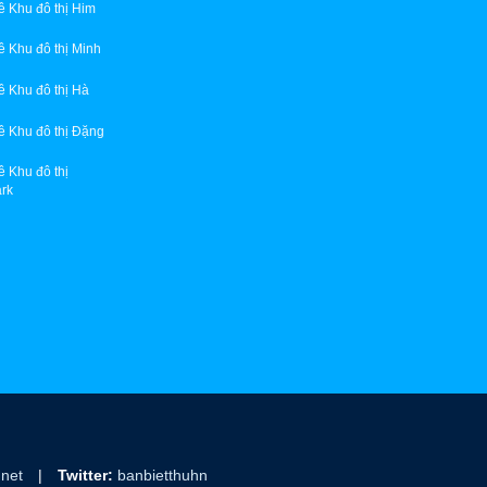
kề Khu đô thị Him
kề Khu đô thị Minh
kề Khu đô thị Hà
kề Khu đô thị Đặng
kề Khu đô thị
rk
.net
|
Twitter:
banbietthuhn