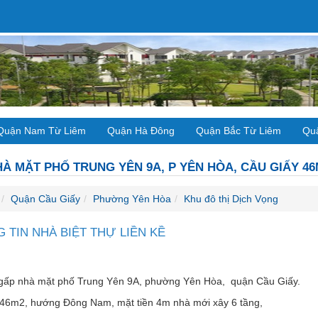
Quận Nam Từ Liêm
Quận Hà Đông
Quận Bắc Từ Liêm
Qu
À MẶT PHỐ TRUNG YÊN 9A, P YÊN HÒA, CẦU GIẤY 46
Quận Cầu Giấy
Phường Yên Hòa
Khu đô thị Dịch Vọng
 TIN NHÀ BIỆT THỰ LIỀN KỀ
gấp nhà mặt phố Trung Yên 9A, phường Yên Hòa, quận Cầu Giấy.
h 46m2, hướng Đông Nam, mặt tiền 4m nhà mới xây 6 tầng,