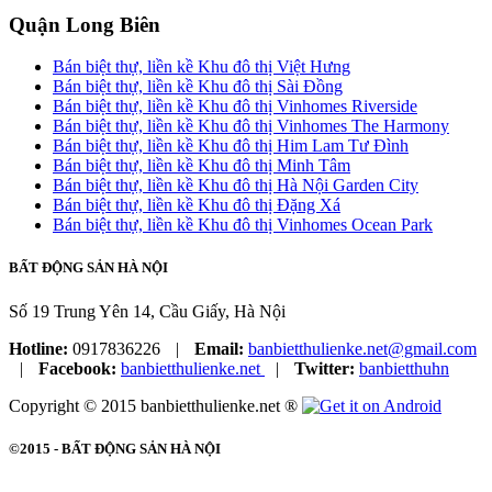
Quận Long Biên
Bán biệt thự, liền kề Khu đô thị Việt Hưng
Bán biệt thự, liền kề Khu đô thị Sài Đồng
Bán biệt thự, liền kề Khu đô thị Vinhomes Riverside
Bán biệt thự, liền kề Khu đô thị Vinhomes The Harmony
Bán biệt thự, liền kề Khu đô thị Him Lam Tư Đình
Bán biệt thự, liền kề Khu đô thị Minh Tâm
Bán biệt thự, liền kề Khu đô thị Hà Nội Garden City
Bán biệt thự, liền kề Khu đô thị Đặng Xá
Bán biệt thự, liền kề Khu đô thị Vinhomes Ocean Park
BẤT ĐỘNG SẢN HÀ NỘI
Số 19 Trung Yên 14, Cầu Giấy, Hà Nội
Hotline:
0917836226
|
Email:
banbietthulienke.net@gmail.com
|
Facebook:
banbietthulienke.net
|
Twitter:
banbietthuhn
Copyright © 2015 banbietthulienke.net ®
©2015 -
BẤT ĐỘNG SẢN HÀ NỘI