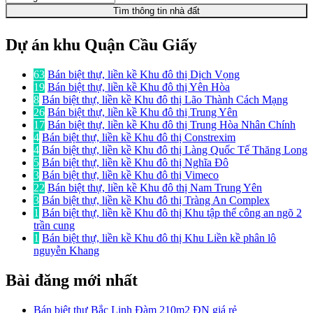
Tìm thông tin nhà đất
Dự án khu Quận Cầu Giấy
63
Bán biệt thự, liền kề Khu đô thị Dịch Vọng
19
Bán biệt thự, liền kề Khu đô thị Yên Hòa
8
Bán biệt thự, liền kề Khu đô thị Lão Thành Cách Mạng
26
Bán biệt thự, liền kề Khu đô thị Trung Yên
17
Bán biệt thự, liền kề Khu đô thị Trung Hòa Nhân Chính
4
Bán biệt thự, liền kề Khu đô thị Constrexim
4
Bán biệt thự, liền kề Khu đô thị Làng Quốc Tế Thăng Long
5
Bán biệt thự, liền kề Khu đô thị Nghĩa Đô
3
Bán biệt thự, liền kề Khu đô thị Vimeco
22
Bán biệt thự, liền kề Khu đô thị Nam Trung Yên
3
Bán biệt thự, liền kề Khu đô thị Tràng An Complex
1
Bán biệt thự, liền kề Khu đô thị Khu tập thể công an ngõ 2
trần cung
1
Bán biệt thự, liền kề Khu đô thị Khu Liền kề phân lô
nguyễn Khang
Bài đăng mới nhất
Bán biệt thự Bắc Linh Đàm 210m2 ĐN giá rẻ