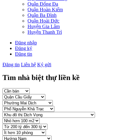
Quận Đống Đa
Quận Hoàn Kiếm
Quận Ba Đình
Quận Hoài Đức
Huyện Gia Lâm
Huyện Thanh Trì
Đăng nhập
Đăng ký
Đăng tin
Đăng tin
Liên hệ
Ký gửi
Tìm nhà biệt thự liền kề