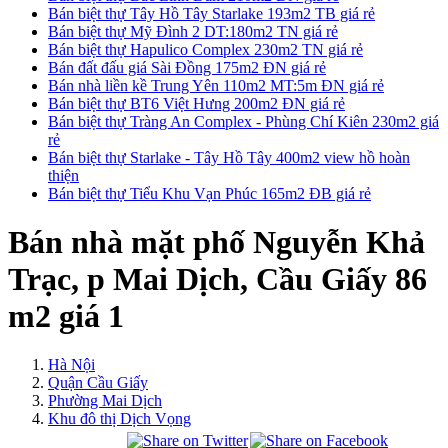
Bán biệt thự Tây Hồ Tây Starlake 193m2 TB giá rẻ
Bán biệt thự Mỹ Đình 2 DT:180m2 TN giá rẻ
Bán biệt thự Hapulico Complex 230m2 TN giá rẻ
Bán đất đấu giá Sài Đồng 175m2 ĐN giá rẻ
Bán nhà liền kề Trung Yên 110m2 MT:5m ĐN giá rẻ
Bán biệt thự BT6 Việt Hưng 200m2 ĐN giá rẻ
Bán biệt thự Tràng An Complex - Phùng Chí Kiên 230m2 giá
rẻ
Bán biệt thự Starlake - Tây Hồ Tây 400m2 view hồ hoàn
thiện
Bán biệt thự Tiểu Khu Vạn Phúc 165m2 ĐB giá rẻ
Bán nhà mặt phố Nguyễn Khả
Trạc, p Mai Dịch, Cầu Giấy 86
m2 giá 1
Hà Nội
Quận Cầu Giấy
Phường Mai Dịch
Khu đô thị Dịch Vọng