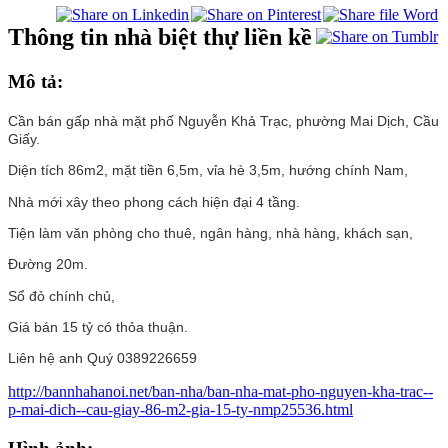
Thông tin nhà biệt thự liền kề
Mô tả:
Cần bán gấp nhà mặt phố Nguyễn Khả Trạc, phường Mai Dịch, Cầu
Giấy.
Diện tích 86m2, mặt tiền 6,5m, vỉa hè 3,5m, hướng chính Nam,
Nhà mới xây theo phong cách hiện đại 4 tầng.
Tiện làm văn phòng cho thuê, ngân hàng, nhà hàng, khách sạn,
Đường 20m.
Sổ đỏ chính chủ,
Giá bán 15 tỷ có thỏa thuận.
Liên hệ anh Quý 0389226659
http://bannhahanoi.net/ban-nha/ban-nha-mat-pho-nguyen-kha-trac--
p-mai-dich--cau-giay-86-m2-gia-15-ty-nmp25536.html