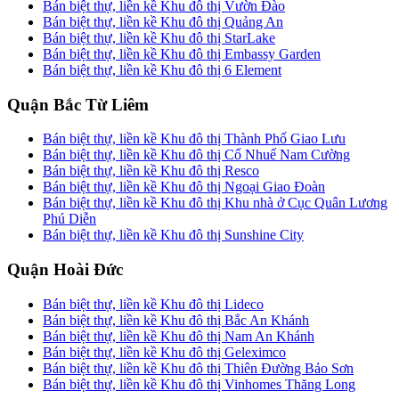
Bán biệt thự, liền kề Khu đô thị Vườn Đào
Bán biệt thự, liền kề Khu đô thị Quảng An
Bán biệt thự, liền kề Khu đô thị StarLake
Bán biệt thự, liền kề Khu đô thị Embassy Garden
Bán biệt thự, liền kề Khu đô thị 6 Element
Quận Bắc Từ Liêm
Bán biệt thự, liền kề Khu đô thị Thành Phố Giao Lưu
Bán biệt thự, liền kề Khu đô thị Cổ Nhuế Nam Cường
Bán biệt thự, liền kề Khu đô thị Resco
Bán biệt thự, liền kề Khu đô thị Ngoại Giao Đoàn
Bán biệt thự, liền kề Khu đô thị Khu nhà ở Cục Quân Lương
Phú Diễn
Bán biệt thự, liền kề Khu đô thị Sunshine City
Quận Hoài Đức
Bán biệt thự, liền kề Khu đô thị Lideco
Bán biệt thự, liền kề Khu đô thị Bắc An Khánh
Bán biệt thự, liền kề Khu đô thị Nam An Khánh
Bán biệt thự, liền kề Khu đô thị Geleximco
Bán biệt thự, liền kề Khu đô thị Thiên Đường Bảo Sơn
Bán biệt thự, liền kề Khu đô thị Vinhomes Thăng Long