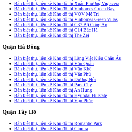
Bán biệt thự, liền kề Khu đô thị Xuân Phương Viglacera
Bán biệt thự, liền kề Khu đô thị Vinhomes Green Bay
Bán biệt thự, liền kề Khu đô thị VOV Mễ Trì
Bán biệt thự, liền kề Khu đô thị Vinhomes Green Villas
Bán biệt thự, liền kề Khu đô thị C37 Bộ Công An
Bán biệt thự, liền kề Khu đô thị C14 Bắc Hà
Bán biệt thự, liền kề Khu đô thị The Zei
Quận Hà Đông
Bán biệt thự, liền kề Khu đô thị Làng Việt Kiều Châu Âu
Bán biệt thự, liền kề Khu đô thị Văn Quán
Bán biệt thự, liền kề Khu đô thị Văn Khê
Bán biệt thự, liền kề Khu đô thị Văn Phú
Bán biệt thự, liền kề Khu đô thị Dương Nội
Bán biệt thự, liền kề Khu đô thị Park City
Bán biệt thự, liền kề Khu đô thị An Hưng
Bán biệt thự, liền kề Khu đô thị Hyundai Hillstate
Bán biệt thự, liền kề Khu đô thị Vạn Phúc
Quận Tây Hồ
Bán biệt thự, liền kề Khu đô thị Romantic Park
Bán biệt thự, liền kề Khu đô thị Ciputra