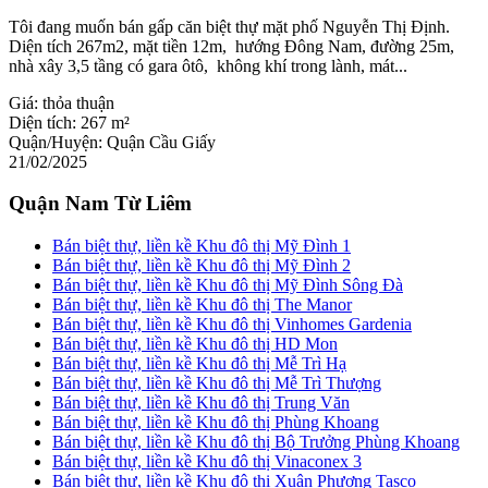
Tôi đang muốn bán gấp căn biệt thự mặt phố Nguyễn Thị Định.
Diện tích 267m2, mặt tiền 12m, hướng Đông Nam, đường 25m,
nhà xây 3,5 tầng có gara ôtô, không khí trong lành, mát...
Giá:
thỏa thuận
Diện tích:
267 m²
Quận/Huyện:
Quận Cầu Giấy
21/02/2025
Quận Nam Từ Liêm
Bán biệt thự, liền kề Khu đô thị Mỹ Đình 1
Bán biệt thự, liền kề Khu đô thị Mỹ Đình 2
Bán biệt thự, liền kề Khu đô thị Mỹ Đình Sông Đà
Bán biệt thự, liền kề Khu đô thị The Manor
Bán biệt thự, liền kề Khu đô thị Vinhomes Gardenia
Bán biệt thự, liền kề Khu đô thị HD Mon
Bán biệt thự, liền kề Khu đô thị Mễ Trì Hạ
Bán biệt thự, liền kề Khu đô thị Mễ Trì Thượng
Bán biệt thự, liền kề Khu đô thị Trung Văn
Bán biệt thự, liền kề Khu đô thị Phùng Khoang
Bán biệt thự, liền kề Khu đô thị Bộ Trưởng Phùng Khoang
Bán biệt thự, liền kề Khu đô thị Vinaconex 3
Bán biệt thự, liền kề Khu đô thị Xuân Phương Tasco