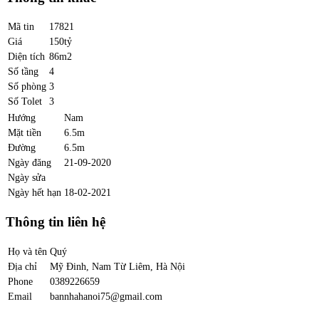
Mã tin
17821
Giá
150tỷ
Diện tích
86m2
Số tầng
4
Số phòng
3
Số Tolet
3
Hướng
Nam
Mặt tiền
6.5m
Đường
6.5m
Ngày đăng
21-09-2020
Ngày sửa
Ngày hết hạn
18-02-2021
Thông tin liên hệ
Họ và tên
Quý
Địa chỉ
Mỹ Đinh, Nam Từ Liêm, Hà Nội
Phone
0389226659
Email
bannhahanoi75@gmail.com