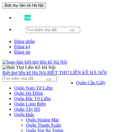
Biệt thự liền kề Hà Nội
Đã có
580
tin được đăng!
Đăng nhập
Đăng ký
Đăng tin
Biệt thự liền kề Hà Nội
BIỆT THỰ LIỀN KỀ HÀ NỘI
Quận Cầu Giấy
Quận Nam Từ Liêm
Quận Hà Đông
Quận Bắc Từ Liêm
Quận Long Biên
Quận Tây Hồ
Quận khác
Quận Hoàng Mai
Quận Thanh Xuân
Quận Hai Bà Trưng