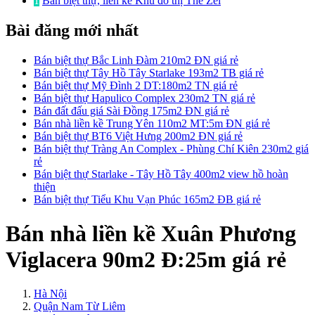
1
Bán biệt thự, liền kề Khu đô thị The Zei
Bài đăng mới nhất
Bán biệt thự Bắc Linh Đàm 210m2 ĐN giá rẻ
Bán biệt thự Tây Hồ Tây Starlake 193m2 TB giá rẻ
Bán biệt thự Mỹ Đình 2 DT:180m2 TN giá rẻ
Bán biệt thự Hapulico Complex 230m2 TN giá rẻ
Bán đất đấu giá Sài Đồng 175m2 ĐN giá rẻ
Bán nhà liền kề Trung Yên 110m2 MT:5m ĐN giá rẻ
Bán biệt thự BT6 Việt Hưng 200m2 ĐN giá rẻ
Bán biệt thự Tràng An Complex - Phùng Chí Kiên 230m2 giá
rẻ
Bán biệt thự Starlake - Tây Hồ Tây 400m2 view hồ hoàn
thiện
Bán biệt thự Tiểu Khu Vạn Phúc 165m2 ĐB giá rẻ
Bán nhà liền kề Xuân Phương
Viglacera 90m2 Đ:25m giá rẻ
Hà Nội
Quận Nam Từ Liêm