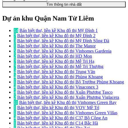
Tìm thông tin nhà đất
Dự án khu Quận Nam Từ Liêm
14
Bán biệt thự, liền kề Khu đô thị Mỹ Đình 1
7
Bán biệt thự, liền kề Khu đô thị Mỹ Đình 2
3
Bán biệt thự, liền kề Khu đô thị Mỹ Đình Sông Đà
1
Bán biệt thự, liền kề Khu đô thị The Manor
5
Bán biệt thự, liền kề Khu đô thị Vinhomes Gardenia
2
Bán biệt thự, liền kề Khu đô thị HD Mon
7
Bán biệt thự, liền kề Khu đô thị Mễ Trì Hạ
7
Bán biệt thự, liền kề Khu đô thị Mễ Trì Thượng
4
Bán biệt thự, liền kề Khu đô thị Trung Văn
4
Bán biệt thự, liền kề Khu đô thị Phùng Khoang
1
Bán biệt thự, liền kề Khu đô thị Bộ Trưởng Phùng Khoang
4
Bán biệt thự, liền kề Khu đô thị Vinaconex 3
4
Bán biệt thự, liền kề Khu đô thị Xuân Phương Tasco
2
Bán biệt thự, liền kề Khu đô thị Xuân Phương Viglacera
11
Bán biệt thự, liền kề Khu đô thị Vinhomes Green Bay
1
Bán biệt thự, liền kề Khu đô thị VOV Mễ Trì
1
Bán biệt thự, liền kề Khu đô thị Vinhomes Green Villas
4
Bán biệt thự, liền kề Khu đô thị C37 Bộ Công An
1
Bán biệt thự, liền kề Khu đô thị C14 Bắc Hà