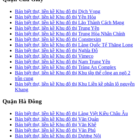
Bán biệt thự, liền kề Khu đô thị Dịch Vọng
Bán biệt thự, liền kề Khu đô thị Yên Hòa
Bán biệt thự, liền kề Khu đô thị Lão Thành Cách Mạng
Bán biệt thự, liền kề Khu đô thị Trung Yên
Bán biệt thự, liền kề Khu đô thị Trung Hòa Nhân Chính
Bán biệt thự, liền kề Khu đô thị Constrexim
Bán biệt thự, liền kề Khu đô thị Làng Quốc Tế Thăng Long
Bán biệt thự, liền kề Khu đô thị Nghĩa Đô
Bán biệt thự, liền kề Khu đô thị Vimeco
Bán biệt thự, liền kề Khu đô thị Nam Trung Yên
Bán biệt thự, liền kề Khu đô thị Tràng An Complex
Bán biệt thự, liền kề Khu đô thị Khu tập thể công an ngõ 2
trần cung
Bán biệt thự, liền kề Khu đô thị Khu Liền kề phân lô nguyễn
Khang
Quận Hà Đông
Bán biệt thự, liền kề Khu đô thị Làng Việt Kiều Châu Âu
Bán biệt thự, liền kề Khu đô thị Văn Quán
Bán biệt thự, liền kề Khu đô thị Văn Khê
Bán biệt thự, liền kề Khu đô thị Văn Phú
Bán biệt thự, liền kề Khu đô thị Dương Nội