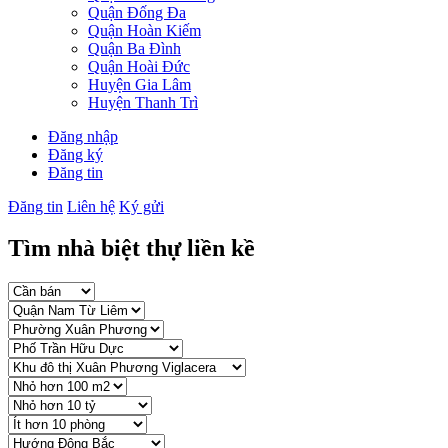
Quận Đống Đa
Quận Hoàn Kiếm
Quận Ba Đình
Quận Hoài Đức
Huyện Gia Lâm
Huyện Thanh Trì
Đăng nhập
Đăng ký
Đăng tin
Đăng tin
Liên hệ
Ký gửi
Tìm nhà biệt thự liền kề