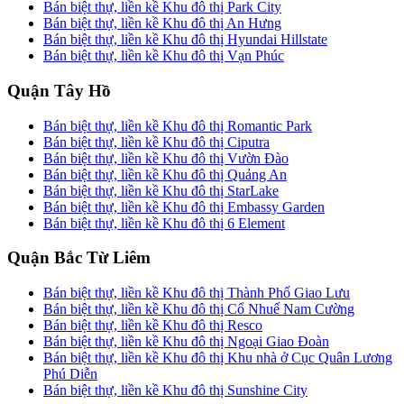
Bán biệt thự, liền kề Khu đô thị Park City
Bán biệt thự, liền kề Khu đô thị An Hưng
Bán biệt thự, liền kề Khu đô thị Hyundai Hillstate
Bán biệt thự, liền kề Khu đô thị Vạn Phúc
Quận Tây Hồ
Bán biệt thự, liền kề Khu đô thị Romantic Park
Bán biệt thự, liền kề Khu đô thị Ciputra
Bán biệt thự, liền kề Khu đô thị Vườn Đào
Bán biệt thự, liền kề Khu đô thị Quảng An
Bán biệt thự, liền kề Khu đô thị StarLake
Bán biệt thự, liền kề Khu đô thị Embassy Garden
Bán biệt thự, liền kề Khu đô thị 6 Element
Quận Bắc Từ Liêm
Bán biệt thự, liền kề Khu đô thị Thành Phố Giao Lưu
Bán biệt thự, liền kề Khu đô thị Cổ Nhuế Nam Cường
Bán biệt thự, liền kề Khu đô thị Resco
Bán biệt thự, liền kề Khu đô thị Ngoại Giao Đoàn
Bán biệt thự, liền kề Khu đô thị Khu nhà ở Cục Quân Lương
Phú Diễn
Bán biệt thự, liền kề Khu đô thị Sunshine City