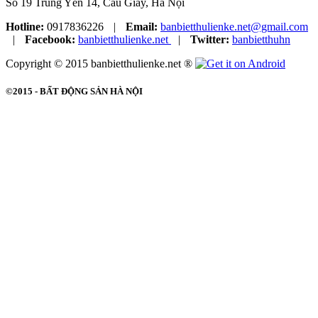
Số 19 Trung Yên 14, Cầu Giấy, Hà Nội
Hotline:
0917836226
|
Email:
banbietthulienke.net@gmail.com
|
Facebook:
banbietthulienke.net
|
Twitter:
banbietthuhn
Copyright © 2015 banbietthulienke.net ®
©2015 -
BẤT ĐỘNG SẢN HÀ NỘI