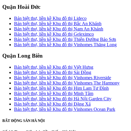
Quận Hoài Đức
Bán biệt thự, liền kề Khu đô thị Lideco
Bán biệt thự, liền kề Khu đô thị Bắc An Khánh
Bán biệt thự, liền kề Khu đô thị Nam An Khánh
Bán biệt thự, liền kề Khu đô thị Geleximco
Bán biệt thự, liền kề Khu đô thị Thiên Đường Bảo Sơn
Bán biệt thự, liền kề Khu đô thị Vinhomes Thăng Long
Quận Long Biên
Bán biệt thự, liền kề Khu đô thị Việt Hưng
Bán biệt thự, liền kề Khu đô thị Sài Đồng
Bán biệt thự, liền kề Khu đô thị Vinhomes Riverside
Bán biệt thự, liền kề Khu đô thị Vinhomes The Harmony
Bán biệt thự, liền kề Khu đô thị Him Lam Tư Đình
Bán biệt thự, liền kề Khu đô thị Minh Tâm
Bán biệt thự, liền kề Khu đô thị Hà Nội Garden City
Bán biệt thự, liền kề Khu đô thị Đặng Xá
Bán biệt thự, liền kề Khu đô thị Vinhomes Ocean Park
BẤT ĐỘNG SẢN HÀ NỘI