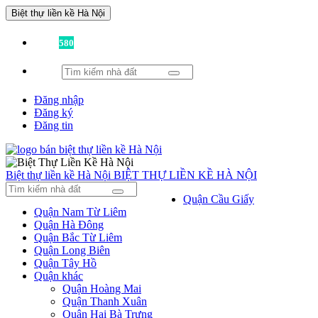
Biệt thự liền kề Hà Nội
Đã có
580
tin được đăng!
Đăng nhập
Đăng ký
Đăng tin
Biệt thự liền kề Hà Nội
BIỆT THỰ LIỀN KỀ HÀ NỘI
Quận Cầu Giấy
Quận Nam Từ Liêm
Quận Hà Đông
Quận Bắc Từ Liêm
Quận Long Biên
Quận Tây Hồ
Quận khác
Quận Hoàng Mai
Quận Thanh Xuân
Quận Hai Bà Trưng