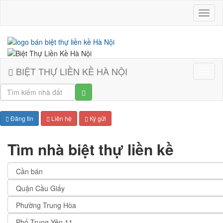
Biệt
thự
liền
kề
Hà
Nội
BIỆT THỰ LIỀN KỀ HÀ NỘI
Biệt
thự
liền
kề
Hà
Đăng tin
Liên hệ
Ký gửi
Nội
Tìm nhà biệt thự liền kề