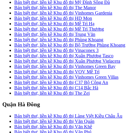
Bán biệt thự, liền kề Khu đô thị Mỹ Đình Sông Đà
Bán biệt thự, liền kề Khu đô thị The Manor
Bán biệt thự, liền kề Khu đô thị Vinhomes Gardenia
Bán biệt thự, liền kề Khu đô thị HD Mon
Bán biệt thự, liền kề Khu đô thị Mễ Trì Hạ
Bán biệt thự, liền kề Khu đô thị Mễ Trì Thượng
Bán biệt thự, liền kề Khu đô thị Trung Văn
Bán biệt thự, liền kề Khu đô thị Phùng Khoang
Bán biệt thự, liền kề Khu đô thị Bộ Trưởng Phùng Khoang
Bán biệt thự, liền kề Khu đô thị Vinaconex 3
Bán biệt thự, liền kề Khu đô thị Xuân Phương Tasco
Bán biệt thự, liền kề Khu đô thị Xuân Phương Viglacera
Bán biệt thự, liền kề Khu đô thị Vinhomes Green Bay
Bán biệt thự, liền kề Khu đô thị VOV Mễ Trì
Bán biệt thự, liền kề Khu đô thị Vinhomes Green Villas
Bán biệt thự, liền kề Khu đô thị C37 Bộ Công An
Bán biệt thự, liền kề Khu đô thị C14 Bắc Hà
Bán biệt thự, liền kề Khu đô thị The Zei
Quận Hà Đông
Bán biệt thự, liền kề Khu đô thị Làng Việt Kiều Châu Âu
Bán biệt thự, liền kề Khu đô thị Văn Quán
Bán biệt thự, liền kề Khu đô thị Văn Khê
Bán biệt thự, liền kề Khu đô thị Văn Phú