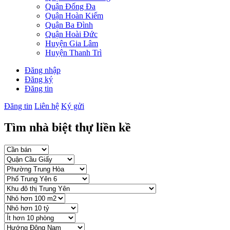
Quận Đống Đa
Quận Hoàn Kiếm
Quận Ba Đình
Quận Hoài Đức
Huyện Gia Lâm
Huyện Thanh Trì
Đăng nhập
Đăng ký
Đăng tin
Đăng tin
Liên hệ
Ký gửi
Tìm nhà biệt thự liền kề