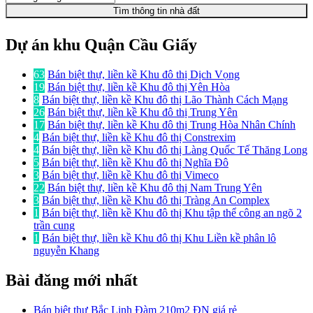
Tìm thông tin nhà đất
Dự án khu Quận Cầu Giấy
63
Bán biệt thự, liền kề Khu đô thị Dịch Vọng
19
Bán biệt thự, liền kề Khu đô thị Yên Hòa
8
Bán biệt thự, liền kề Khu đô thị Lão Thành Cách Mạng
26
Bán biệt thự, liền kề Khu đô thị Trung Yên
17
Bán biệt thự, liền kề Khu đô thị Trung Hòa Nhân Chính
4
Bán biệt thự, liền kề Khu đô thị Constrexim
4
Bán biệt thự, liền kề Khu đô thị Làng Quốc Tế Thăng Long
5
Bán biệt thự, liền kề Khu đô thị Nghĩa Đô
3
Bán biệt thự, liền kề Khu đô thị Vimeco
22
Bán biệt thự, liền kề Khu đô thị Nam Trung Yên
3
Bán biệt thự, liền kề Khu đô thị Tràng An Complex
1
Bán biệt thự, liền kề Khu đô thị Khu tập thể công an ngõ 2
trần cung
1
Bán biệt thự, liền kề Khu đô thị Khu Liền kề phân lô
nguyễn Khang
Bài đăng mới nhất
Bán biệt thự Bắc Linh Đàm 210m2 ĐN giá rẻ