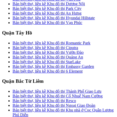
Bán biệt thự, liền kề Khu đô thị Dương Nội
Bán biệt thự, liền kề Khu đô thị Park City
Bán biệt thự, liền kề Khu đô thị An Hưng
Bán biệt thự, liền kề Khu đô thị Hyundai Hillstate
Bán biệt thự, liền kề Khu đô thị Vạn Phúc
Quận Tây Hồ
Bán biệt thự, liền kề Khu đô thị Romantic Park
Bán biệt thự, liền kề Khu đô thị Ciputra
Bán biệt thự, liền kề Khu đô thị Vườn Đào
Bán biệt thự, liền kề Khu đô thị Quảng An
Bán biệt thự, liền kề Khu đô thị StarLake
Bán biệt thự, liền kề Khu đô thị Embassy Garden
Bán biệt thự, liền kề Khu đô thị 6 Element
Quận Bắc Từ Liêm
Bán biệt thự, liền kề Khu đô thị Thành Phố Giao Lưu
Bán biệt thự, liền kề Khu đô thị Cổ Nhuế Nam Cường
Bán biệt thự, liền kề Khu đô thị Resco
Bán biệt thự, liền kề Khu đô thị Ngoại Giao Đoàn
Bán biệt thự, liền kề Khu đô thị Khu nhà ở Cục Quân Lương
Phú Diễn