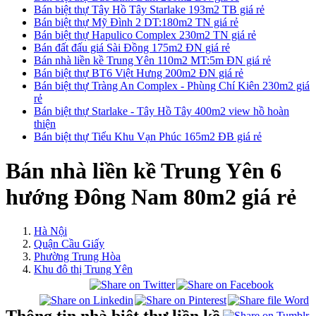
Bán biệt thự Tây Hồ Tây Starlake 193m2 TB giá rẻ
Bán biệt thự Mỹ Đình 2 DT:180m2 TN giá rẻ
Bán biệt thự Hapulico Complex 230m2 TN giá rẻ
Bán đất đấu giá Sài Đồng 175m2 ĐN giá rẻ
Bán nhà liền kề Trung Yên 110m2 MT:5m ĐN giá rẻ
Bán biệt thự BT6 Việt Hưng 200m2 ĐN giá rẻ
Bán biệt thự Tràng An Complex - Phùng Chí Kiên 230m2 giá
rẻ
Bán biệt thự Starlake - Tây Hồ Tây 400m2 view hồ hoàn
thiện
Bán biệt thự Tiểu Khu Vạn Phúc 165m2 ĐB giá rẻ
Bán nhà liền kề Trung Yên 6
hướng Đông Nam 80m2 giá rẻ
Hà Nội
Quận Cầu Giấy
Phường Trung Hòa
Khu đô thị Trung Yên