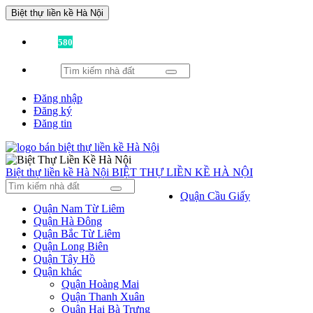
Biệt thự liền kề Hà Nội
Đã có
580
tin được đăng!
Đăng nhập
Đăng ký
Đăng tin
Biệt thự liền kề Hà Nội
BIỆT THỰ LIỀN KỀ HÀ NỘI
Quận Cầu Giấy
Quận Nam Từ Liêm
Quận Hà Đông
Quận Bắc Từ Liêm
Quận Long Biên
Quận Tây Hồ
Quận khác
Quận Hoàng Mai
Quận Thanh Xuân
Quận Hai Bà Trưng