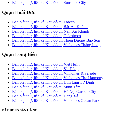
Bán biệt thự, liền kề Khu đô thị Sunshine City
Quận Hoài Đức
Bán biệt thự, liền kề Khu đô thị Lideco
Bán biệt thự, liền kề Khu đô thị Bắc An Khánh
Bán biệt thự, liền kề Khu đô thị Nam An Khánh
Bán biệt thự, liền kề Khu đô thị Geleximco
Bán biệt thự, liền kề Khu đô thị Thiên Đường Bảo Sơn
Bán biệt thự, liền kề Khu đô thị Vinhomes Thăng Long
Quận Long Biên
Bán biệt thự, liền kề Khu đô thị Việt Hưng
Bán biệt thự, liền kề Khu đô thị Sài Đồng
Bán biệt thự, liền kề Khu đô thị Vinhomes Riverside
Bán biệt thự, liền kề Khu đô thị Vinhomes The Harmony
Bán biệt thự, liền kề Khu đô thị Him Lam Tư Đình
Bán biệt thự, liền kề Khu đô thị Minh Tâm
Bán biệt thự, liền kề Khu đô thị Hà Nội Garden City
Bán biệt thự, liền kề Khu đô thị Đặng Xá
Bán biệt thự, liền kề Khu đô thị Vinhomes Ocean Park
BẤT ĐỘNG SẢN HÀ NỘI