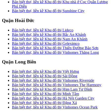
Bán biệt thự, liền kề Khu đô thị Khu nhà ở Cục Quân Lương
Phú Diễn
Bán biệt thự, liền kề Khu đô thị Sunshine City
Quận Hoài Đức
Bán biệt thự, liền kề Khu đô thị Lideco
Bán biệt thự, liền kề Khu đô thị Bắc An Khánh
Bán biệt thự, liền kề Khu đô thị Nam An Khánh
Bán biệt thự, liền kề Khu đô thị Geleximco
Bán biệt thự, liền kề Khu đô thị Thiên Đường Bảo Sơn
Bán biệt thự, liền kề Khu đô thị Vinhomes Thăng Long
Quận Long Biên
Bán biệt thự, liền kề Khu đô thị Việt Hưng
Bán biệt thự, liền kề Khu đô thị Sài Đồng
Bán biệt thự, liền kề Khu đô thị Vinhomes Riverside
Bán biệt thự, liền kề Khu đô thị Vinhomes The Harmony
Bán biệt thự, liền kề Khu đô thị Him Lam Tư Đình
Bán biệt thự, liền kề Khu đô thị Minh Tâm
Bán biệt thự, liền kề Khu đô thị Hà Nội Garden City
Bán biệt thự, liền kề Khu đô thị Đặng Xá
Bán biệt thự, liền kề Khu đô thị Vinhomes Ocean Park