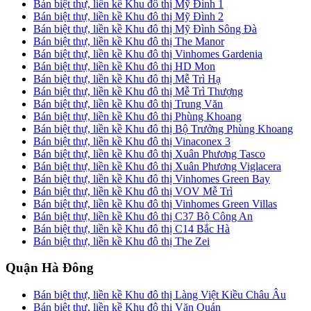
Bán biệt thự, liền kề Khu đô thị Mỹ Đình 1
Bán biệt thự, liền kề Khu đô thị Mỹ Đình 2
Bán biệt thự, liền kề Khu đô thị Mỹ Đình Sông Đà
Bán biệt thự, liền kề Khu đô thị The Manor
Bán biệt thự, liền kề Khu đô thị Vinhomes Gardenia
Bán biệt thự, liền kề Khu đô thị HD Mon
Bán biệt thự, liền kề Khu đô thị Mễ Trì Hạ
Bán biệt thự, liền kề Khu đô thị Mễ Trì Thượng
Bán biệt thự, liền kề Khu đô thị Trung Văn
Bán biệt thự, liền kề Khu đô thị Phùng Khoang
Bán biệt thự, liền kề Khu đô thị Bộ Trưởng Phùng Khoang
Bán biệt thự, liền kề Khu đô thị Vinaconex 3
Bán biệt thự, liền kề Khu đô thị Xuân Phương Tasco
Bán biệt thự, liền kề Khu đô thị Xuân Phương Viglacera
Bán biệt thự, liền kề Khu đô thị Vinhomes Green Bay
Bán biệt thự, liền kề Khu đô thị VOV Mễ Trì
Bán biệt thự, liền kề Khu đô thị Vinhomes Green Villas
Bán biệt thự, liền kề Khu đô thị C37 Bộ Công An
Bán biệt thự, liền kề Khu đô thị C14 Bắc Hà
Bán biệt thự, liền kề Khu đô thị The Zei
Quận Hà Đông
Bán biệt thự, liền kề Khu đô thị Làng Việt Kiều Châu Âu
Bán biệt thự, liền kề Khu đô thị Văn Quán