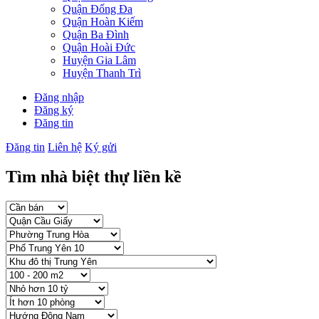
Quận Đống Đa
Quận Hoàn Kiếm
Quận Ba Đình
Quận Hoài Đức
Huyện Gia Lâm
Huyện Thanh Trì
Đăng nhập
Đăng ký
Đăng tin
Đăng tin
Liên hệ
Ký gửi
Tìm nhà biệt thự liền kề