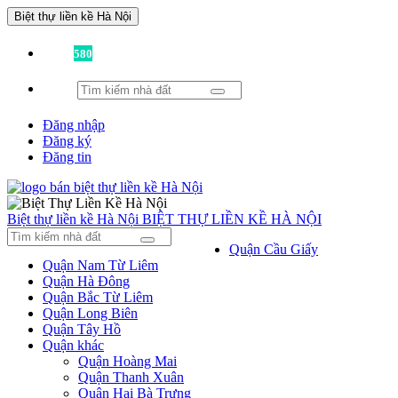
Biệt thự liền kề Hà Nội
Đã có
580
tin được đăng!
Đăng nhập
Đăng ký
Đăng tin
Biệt thự liền kề Hà Nội
BIỆT THỰ LIỀN KỀ HÀ NỘI
Quận Cầu Giấy
Quận Nam Từ Liêm
Quận Hà Đông
Quận Bắc Từ Liêm
Quận Long Biên
Quận Tây Hồ
Quận khác
Quận Hoàng Mai
Quận Thanh Xuân
Quận Hai Bà Trưng