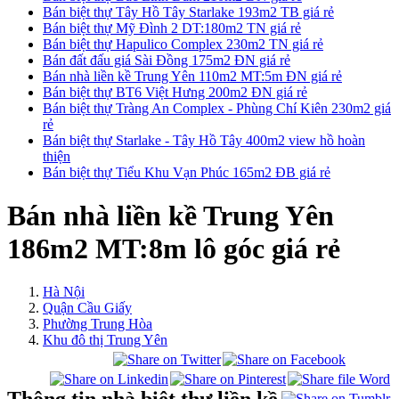
Bán biệt thự Tây Hồ Tây Starlake 193m2 TB giá rẻ
Bán biệt thự Mỹ Đình 2 DT:180m2 TN giá rẻ
Bán biệt thự Hapulico Complex 230m2 TN giá rẻ
Bán đất đấu giá Sài Đồng 175m2 ĐN giá rẻ
Bán nhà liền kề Trung Yên 110m2 MT:5m ĐN giá rẻ
Bán biệt thự BT6 Việt Hưng 200m2 ĐN giá rẻ
Bán biệt thự Tràng An Complex - Phùng Chí Kiên 230m2 giá
rẻ
Bán biệt thự Starlake - Tây Hồ Tây 400m2 view hồ hoàn
thiện
Bán biệt thự Tiểu Khu Vạn Phúc 165m2 ĐB giá rẻ
Bán nhà liền kề Trung Yên
186m2 MT:8m lô góc giá rẻ
Hà Nội
Quận Cầu Giấy
Phường Trung Hòa
Khu đô thị Trung Yên