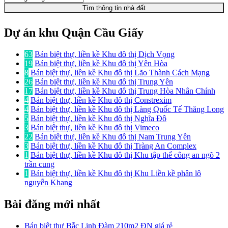
Tìm thông tin nhà đất
Dự án khu Quận Cầu Giấy
63
Bán biệt thự, liền kề Khu đô thị Dịch Vọng
19
Bán biệt thự, liền kề Khu đô thị Yên Hòa
8
Bán biệt thự, liền kề Khu đô thị Lão Thành Cách Mạng
26
Bán biệt thự, liền kề Khu đô thị Trung Yên
17
Bán biệt thự, liền kề Khu đô thị Trung Hòa Nhân Chính
4
Bán biệt thự, liền kề Khu đô thị Constrexim
4
Bán biệt thự, liền kề Khu đô thị Làng Quốc Tế Thăng Long
5
Bán biệt thự, liền kề Khu đô thị Nghĩa Đô
3
Bán biệt thự, liền kề Khu đô thị Vimeco
22
Bán biệt thự, liền kề Khu đô thị Nam Trung Yên
3
Bán biệt thự, liền kề Khu đô thị Tràng An Complex
1
Bán biệt thự, liền kề Khu đô thị Khu tập thể công an ngõ 2
trần cung
1
Bán biệt thự, liền kề Khu đô thị Khu Liền kề phân lô
nguyễn Khang
Bài đăng mới nhất
Bán biệt thự Bắc Linh Đàm 210m2 ĐN giá rẻ