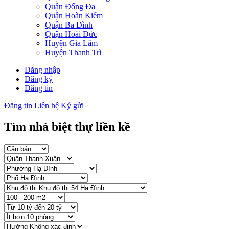
Quận Đống Đa
Quận Hoàn Kiếm
Quận Ba Đình
Quận Hoài Đức
Huyện Gia Lâm
Huyện Thanh Trì
Đăng nhập
Đăng ký
Đăng tin
Đăng tin
Liên hệ
Ký gửi
Tìm nhà biệt thự liền kề