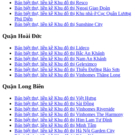
Bán biệt thự, liền kề Khu đô thị Resco
Bán biệt thự, liền kề Khu đô thị Ngoại Giao Đoàn
Bán biệt thự, liền kề Khu đô thị Khu nhà ở Cục Quân Lương
Phú Diễn
Bán biệt thự, liền kề Khu đô thị Sunshine City
Quận Hoài Đức
Bán biệt thự, liền kề Khu đô thị Lideco
Bán biệt thự, liền kề Khu đô thị Bắc An Khánh
Bán biệt thự, liền kề Khu đô thị Nam An Khánh
Bán biệt thự, liền kề Khu đô thị Geleximco
Bán biệt thự, liền kề Khu đô thị Thiên Đường Bảo Sơn
Bán biệt thự, liền kề Khu đô thị Vinhomes Thăng Long
Quận Long Biên
Bán biệt thự, liền kề Khu đô thị Việt Hưng
Bán biệt thự, liền kề Khu đô thị Sài Đồng
Bán biệt thự, liền kề Khu đô thị Vinhomes Riverside
Bán biệt thự, liền kề Khu đô thị Vinhomes The Harmony
Bán biệt thự, liền kề Khu đô thị Him Lam Tư Đình
Bán biệt thự, liền kề Khu đô thị Minh Tâm
Bán biệt thự, liền kề Khu đô thị Hà Nội Garden City