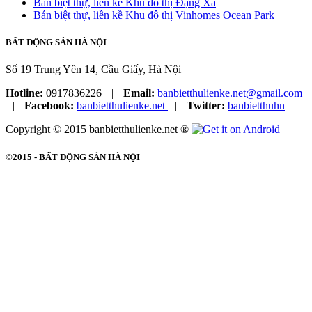
Bán biệt thự, liền kề Khu đô thị Đặng Xá
Bán biệt thự, liền kề Khu đô thị Vinhomes Ocean Park
BẤT ĐỘNG SẢN HÀ NỘI
Số 19 Trung Yên 14, Cầu Giấy, Hà Nội
Hotline:
0917836226
|
Email:
banbietthulienke.net@gmail.com
|
Facebook:
banbietthulienke.net
|
Twitter:
banbietthuhn
Copyright © 2015 banbietthulienke.net ®
©2015 -
BẤT ĐỘNG SẢN HÀ NỘI