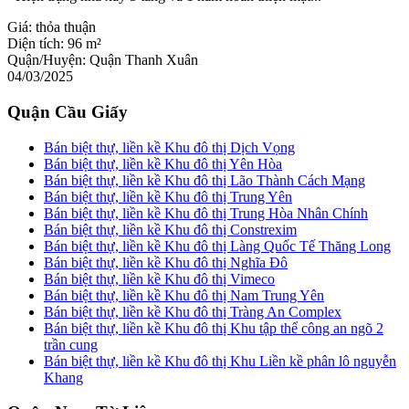
Giá:
thỏa thuận
Diện tích:
96 m²
Quận/Huyện:
Quận Thanh Xuân
04/03/2025
Quận Cầu Giấy
Bán biệt thự, liền kề Khu đô thị Dịch Vọng
Bán biệt thự, liền kề Khu đô thị Yên Hòa
Bán biệt thự, liền kề Khu đô thị Lão Thành Cách Mạng
Bán biệt thự, liền kề Khu đô thị Trung Yên
Bán biệt thự, liền kề Khu đô thị Trung Hòa Nhân Chính
Bán biệt thự, liền kề Khu đô thị Constrexim
Bán biệt thự, liền kề Khu đô thị Làng Quốc Tế Thăng Long
Bán biệt thự, liền kề Khu đô thị Nghĩa Đô
Bán biệt thự, liền kề Khu đô thị Vimeco
Bán biệt thự, liền kề Khu đô thị Nam Trung Yên
Bán biệt thự, liền kề Khu đô thị Tràng An Complex
Bán biệt thự, liền kề Khu đô thị Khu tập thể công an ngõ 2
trần cung
Bán biệt thự, liền kề Khu đô thị Khu Liền kề phân lô nguyễn
Khang