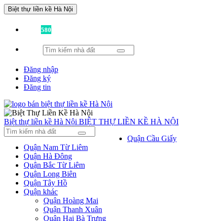
Biệt thự liền kề Hà Nội
Đã có
580
tin được đăng!
Đăng nhập
Đăng ký
Đăng tin
Biệt thự liền kề Hà Nội
BIỆT THỰ LIỀN KỀ HÀ NỘI
Quận Cầu Giấy
Quận Nam Từ Liêm
Quận Hà Đông
Quận Bắc Từ Liêm
Quận Long Biên
Quận Tây Hồ
Quận khác
Quận Hoàng Mai
Quận Thanh Xuân
Quận Hai Bà Trưng