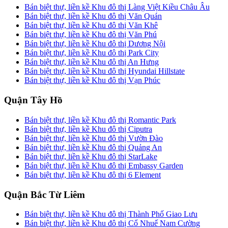
Bán biệt thự, liền kề Khu đô thị Làng Việt Kiều Châu Âu
Bán biệt thự, liền kề Khu đô thị Văn Quán
Bán biệt thự, liền kề Khu đô thị Văn Khê
Bán biệt thự, liền kề Khu đô thị Văn Phú
Bán biệt thự, liền kề Khu đô thị Dương Nội
Bán biệt thự, liền kề Khu đô thị Park City
Bán biệt thự, liền kề Khu đô thị An Hưng
Bán biệt thự, liền kề Khu đô thị Hyundai Hillstate
Bán biệt thự, liền kề Khu đô thị Vạn Phúc
Quận Tây Hồ
Bán biệt thự, liền kề Khu đô thị Romantic Park
Bán biệt thự, liền kề Khu đô thị Ciputra
Bán biệt thự, liền kề Khu đô thị Vườn Đào
Bán biệt thự, liền kề Khu đô thị Quảng An
Bán biệt thự, liền kề Khu đô thị StarLake
Bán biệt thự, liền kề Khu đô thị Embassy Garden
Bán biệt thự, liền kề Khu đô thị 6 Element
Quận Bắc Từ Liêm
Bán biệt thự, liền kề Khu đô thị Thành Phố Giao Lưu
Bán biệt thự, liền kề Khu đô thị Cổ Nhuế Nam Cường