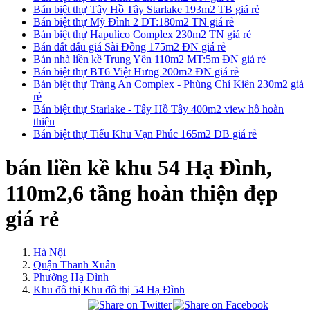
Bán biệt thự Tây Hồ Tây Starlake 193m2 TB giá rẻ
Bán biệt thự Mỹ Đình 2 DT:180m2 TN giá rẻ
Bán biệt thự Hapulico Complex 230m2 TN giá rẻ
Bán đất đấu giá Sài Đồng 175m2 ĐN giá rẻ
Bán nhà liền kề Trung Yên 110m2 MT:5m ĐN giá rẻ
Bán biệt thự BT6 Việt Hưng 200m2 ĐN giá rẻ
Bán biệt thự Tràng An Complex - Phùng Chí Kiên 230m2 giá
rẻ
Bán biệt thự Starlake - Tây Hồ Tây 400m2 view hồ hoàn
thiện
Bán biệt thự Tiểu Khu Vạn Phúc 165m2 ĐB giá rẻ
bán liền kề khu 54 Hạ Đình,
110m2,6 tầng hoàn thiện đẹp
giá rẻ
Hà Nội
Quận Thanh Xuân
Phường Hạ Đình
Khu đô thị Khu đô thị 54 Hạ Đình