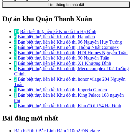
Tìm thông tin nhà đất
Dự án khu Quận Thanh Xuân
19
Bán biệt thự, liền kề Khu đô thị Hạ Đình
6
Bán biệt thự, liền kề Khu đô thị Hapulico
4
Bán biệt thự, liền kề Khu đô thị 96 Nguyễn Huy Tưởng
4
Bán biệt thự, liền kề Khu đô thị Thống Nhất Complex
3
Bán biệt thự, liền kề Khu đô thị HDI Homes Nguyễn Tuân
3
Bán biệt thự, liền kề Khu đô thị 90 Nguyễn Tuân
1
Bán biệt thự, liền kề Khu đô thị X1 Khương Đình
1
Bán biệt thự, liền kề Khu đô thị Meco complex 102 Trường
Chinh
2
Bán biệt thự, liền kề Khu đô thị honor vilage 204 Nguyễn
Tuân
2
Bán biệt thự, liền kề Khu đô thị Imperia Garden
1
Bán biệt thự, liền kề Khu đô thị King Palace 108 nguyễn
trãi
1
Bán biệt thự, liền kề Khu đô thị Khu đô thị 54 Hạ Đình
Bài đăng mới nhất
Bán biệt thự Bắc Linh Đàm 210m2 ĐN giá rẻ