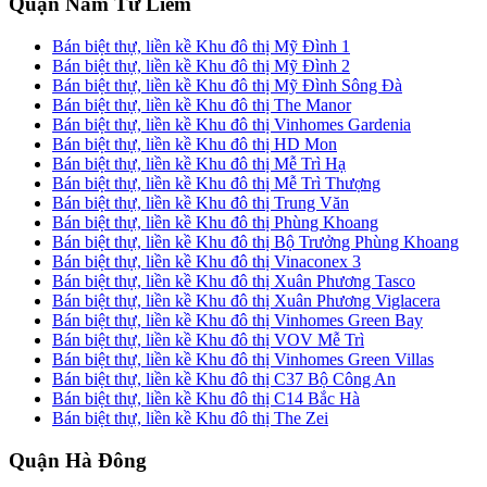
Quận Nam Từ Liêm
Bán biệt thự, liền kề Khu đô thị Mỹ Đình 1
Bán biệt thự, liền kề Khu đô thị Mỹ Đình 2
Bán biệt thự, liền kề Khu đô thị Mỹ Đình Sông Đà
Bán biệt thự, liền kề Khu đô thị The Manor
Bán biệt thự, liền kề Khu đô thị Vinhomes Gardenia
Bán biệt thự, liền kề Khu đô thị HD Mon
Bán biệt thự, liền kề Khu đô thị Mễ Trì Hạ
Bán biệt thự, liền kề Khu đô thị Mễ Trì Thượng
Bán biệt thự, liền kề Khu đô thị Trung Văn
Bán biệt thự, liền kề Khu đô thị Phùng Khoang
Bán biệt thự, liền kề Khu đô thị Bộ Trưởng Phùng Khoang
Bán biệt thự, liền kề Khu đô thị Vinaconex 3
Bán biệt thự, liền kề Khu đô thị Xuân Phương Tasco
Bán biệt thự, liền kề Khu đô thị Xuân Phương Viglacera
Bán biệt thự, liền kề Khu đô thị Vinhomes Green Bay
Bán biệt thự, liền kề Khu đô thị VOV Mễ Trì
Bán biệt thự, liền kề Khu đô thị Vinhomes Green Villas
Bán biệt thự, liền kề Khu đô thị C37 Bộ Công An
Bán biệt thự, liền kề Khu đô thị C14 Bắc Hà
Bán biệt thự, liền kề Khu đô thị The Zei
Quận Hà Đông