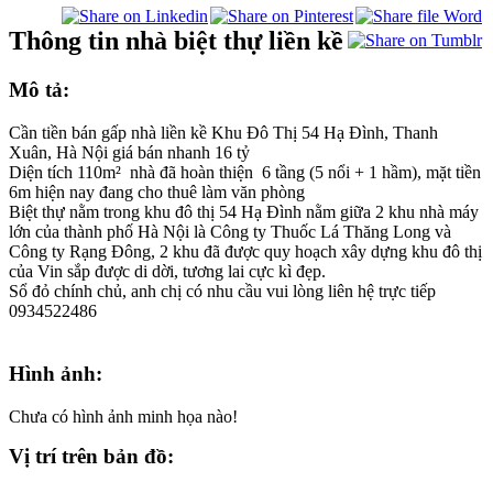
Thông tin nhà biệt thự liền kề
Mô tả:
Cần tiền bán gấp nhà liền kề Khu Đô Thị 54 Hạ Đình, Thanh
Xuân, Hà Nội giá bán nhanh 16 tỷ
Diện tích 110m² nhà đã hoàn thiện 6 tầng (5 nổi + 1 hầm), mặt tiền
6m hiện nay đang cho thuê làm văn phòng
Biệt thự nằm trong khu đô thị 54 Hạ Đình nằm giữa 2 khu nhà máy
lớn của thành phố Hà Nội là Công ty Thuốc Lá Thăng Long và
Công ty Rạng Đông, 2 khu đã được quy hoạch xây dựng khu đô thị
của Vin sắp được di dời, tương lai cực kì đẹp.
Sổ đỏ chính chủ, anh chị có nhu cầu vui lòng liên hệ trực tiếp
0934522486
Hình ảnh:
Chưa có hình ảnh minh họa nào!
Vị trí trên bản đồ: