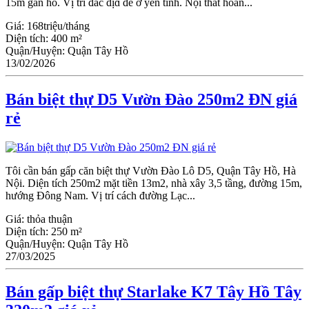
15m gần hồ. Vị trí đắc địɑ để ở yên tĩnh. Nội thất hoàn...
Giá:
168triệu/tháng
Diện tích:
400 m²
Quận/Huyện:
Quận Tây Hồ
13/02/2026
Bán biệt thự D5 Vườn Đào 250m2 ĐN giá
rẻ
Tôi cần bán gấp căn biệt thự Vườn Đào Lô D5, Quận Tây Hồ, Hà
Nội. Diện tích 250m2 mặt tiền 13m2, nhà xây 3,5 tầng, đường 15m,
hướng Đông Nam. Vị trí cách đường Lạc...
Giá:
thỏa thuận
Diện tích:
250 m²
Quận/Huyện:
Quận Tây Hồ
27/03/2025
Bán gấp biệt thự Starlake K7 Tây Hồ Tây