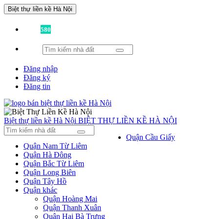
Biệt thự liền kề Hà Nội
Đã có
580
tin được đăng!
Đăng nhập
Đăng ký
Đăng tin
Biệt thự liền kề Hà Nội
BIỆT THỰ LIỀN KỀ HÀ NỘI
Quận Cầu Giấy
Quận Nam Từ Liêm
Quận Hà Đông
Quận Bắc Từ Liêm
Quận Long Biên
Quận Tây Hồ
Quận khác
Quận Hoàng Mai
Quận Thanh Xuân
Quận Hai Bà Trưng