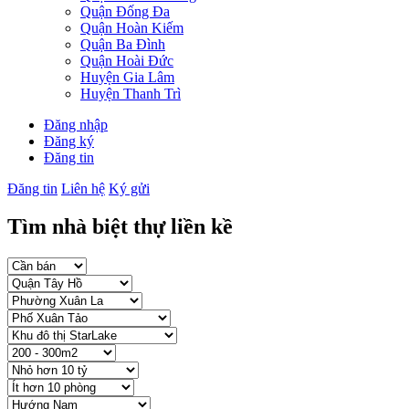
Quận Đống Đa
Quận Hoàn Kiếm
Quận Ba Đình
Quận Hoài Đức
Huyện Gia Lâm
Huyện Thanh Trì
Đăng nhập
Đăng ký
Đăng tin
Đăng tin
Liên hệ
Ký gửi
Tìm nhà biệt thự liền kề