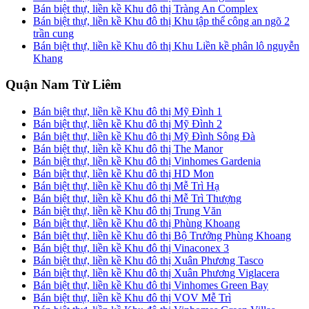
Bán biệt thự, liền kề Khu đô thị Tràng An Complex
Bán biệt thự, liền kề Khu đô thị Khu tập thể công an ngõ 2
trần cung
Bán biệt thự, liền kề Khu đô thị Khu Liền kề phân lô nguyễn
Khang
Quận Nam Từ Liêm
Bán biệt thự, liền kề Khu đô thị Mỹ Đình 1
Bán biệt thự, liền kề Khu đô thị Mỹ Đình 2
Bán biệt thự, liền kề Khu đô thị Mỹ Đình Sông Đà
Bán biệt thự, liền kề Khu đô thị The Manor
Bán biệt thự, liền kề Khu đô thị Vinhomes Gardenia
Bán biệt thự, liền kề Khu đô thị HD Mon
Bán biệt thự, liền kề Khu đô thị Mễ Trì Hạ
Bán biệt thự, liền kề Khu đô thị Mễ Trì Thượng
Bán biệt thự, liền kề Khu đô thị Trung Văn
Bán biệt thự, liền kề Khu đô thị Phùng Khoang
Bán biệt thự, liền kề Khu đô thị Bộ Trưởng Phùng Khoang
Bán biệt thự, liền kề Khu đô thị Vinaconex 3
Bán biệt thự, liền kề Khu đô thị Xuân Phương Tasco
Bán biệt thự, liền kề Khu đô thị Xuân Phương Viglacera
Bán biệt thự, liền kề Khu đô thị Vinhomes Green Bay
Bán biệt thự, liền kề Khu đô thị VOV Mễ Trì