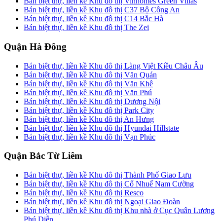
Bán biệt thự, liền kề Khu đô thị Vinhomes Green Villas
Bán biệt thự, liền kề Khu đô thị C37 Bộ Công An
Bán biệt thự, liền kề Khu đô thị C14 Bắc Hà
Bán biệt thự, liền kề Khu đô thị The Zei
Quận Hà Đông
Bán biệt thự, liền kề Khu đô thị Làng Việt Kiều Châu Âu
Bán biệt thự, liền kề Khu đô thị Văn Quán
Bán biệt thự, liền kề Khu đô thị Văn Khê
Bán biệt thự, liền kề Khu đô thị Văn Phú
Bán biệt thự, liền kề Khu đô thị Dương Nội
Bán biệt thự, liền kề Khu đô thị Park City
Bán biệt thự, liền kề Khu đô thị An Hưng
Bán biệt thự, liền kề Khu đô thị Hyundai Hillstate
Bán biệt thự, liền kề Khu đô thị Vạn Phúc
Quận Bắc Từ Liêm
Bán biệt thự, liền kề Khu đô thị Thành Phố Giao Lưu
Bán biệt thự, liền kề Khu đô thị Cổ Nhuế Nam Cường
Bán biệt thự, liền kề Khu đô thị Resco
Bán biệt thự, liền kề Khu đô thị Ngoại Giao Đoàn
Bán biệt thự, liền kề Khu đô thị Khu nhà ở Cục Quân Lương
Phú Diễn