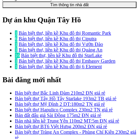
Tìm thông tin nhà đất
Dự án khu Quận Tây Hồ
1
Bán biệt thự, liền kề Khu đô thị Romantic Park
6
Bán biệt thự, liền kề Khu đô thị Ciputra
1
Bán biệt thự, liền kề Khu đô thị Vườn Đào
1
Bán biệt thự, liền kề Khu đô thị Quảng An
16
Bán biệt thự, liền kề Khu đô thị StarLake
1
Bán biệt thự, liền kề Khu đô thị Embassy Garden
1
Bán biệt thự, liền kề Khu đô thị 6 Element
Bài đăng mới nhất
Bán biệt thự Bắc Linh Đàm 210m2 ĐN giá rẻ
Bán biệt thự Tây Hồ Tây Starlake 193m2 TB giá rẻ
Bán biệt thự Mỹ Đình 2 DT:180m2 TN giá rẻ
Bán biệt thự Hapulico Complex 230m2 TN giá rẻ
Bán đất đấu giá Sài Đồng 175m2 ĐN giá rẻ
Bán nhà liền kề Trung Yên 110m2 MT:5m ĐN giá rẻ
Bán biệt thự BT6 Việt Hưng 200m2 ĐN giá rẻ
Bán biệt thự Tràng An Complex - Phùng Chí Kiên 230m2 giá
rẻ