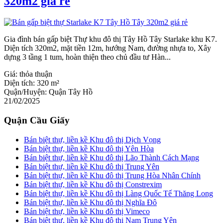
320m2 giá rẻ
Gia đình bán gấp biệt Thự khu đô thị Tây Hồ Tây Starlake khu K7.
Diện tích 320m2, mặt tiền 12m, hướng Nam, đường nhựa to, Xây
dựng 3 tầng 1 tum, hoàn thiện theo chủ đầu tư Hàn...
Giá:
thỏa thuận
Diện tích:
320 m²
Quận/Huyện:
Quận Tây Hồ
21/02/2025
Quận Cầu Giấy
Bán biệt thự, liền kề Khu đô thị Dịch Vọng
Bán biệt thự, liền kề Khu đô thị Yên Hòa
Bán biệt thự, liền kề Khu đô thị Lão Thành Cách Mạng
Bán biệt thự, liền kề Khu đô thị Trung Yên
Bán biệt thự, liền kề Khu đô thị Trung Hòa Nhân Chính
Bán biệt thự, liền kề Khu đô thị Constrexim
Bán biệt thự, liền kề Khu đô thị Làng Quốc Tế Thăng Long
Bán biệt thự, liền kề Khu đô thị Nghĩa Đô
Bán biệt thự, liền kề Khu đô thị Vimeco
Bán biệt thự, liền kề Khu đô thị Nam Trung Yên