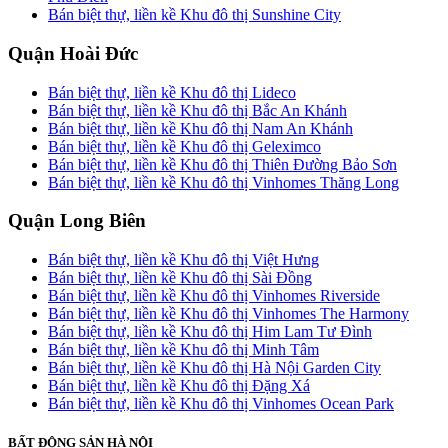
Bán biệt thự, liền kề Khu đô thị Sunshine City
Quận Hoài Đức
Bán biệt thự, liền kề Khu đô thị Lideco
Bán biệt thự, liền kề Khu đô thị Bắc An Khánh
Bán biệt thự, liền kề Khu đô thị Nam An Khánh
Bán biệt thự, liền kề Khu đô thị Geleximco
Bán biệt thự, liền kề Khu đô thị Thiên Đường Bảo Sơn
Bán biệt thự, liền kề Khu đô thị Vinhomes Thăng Long
Quận Long Biên
Bán biệt thự, liền kề Khu đô thị Việt Hưng
Bán biệt thự, liền kề Khu đô thị Sài Đồng
Bán biệt thự, liền kề Khu đô thị Vinhomes Riverside
Bán biệt thự, liền kề Khu đô thị Vinhomes The Harmony
Bán biệt thự, liền kề Khu đô thị Him Lam Tư Đình
Bán biệt thự, liền kề Khu đô thị Minh Tâm
Bán biệt thự, liền kề Khu đô thị Hà Nội Garden City
Bán biệt thự, liền kề Khu đô thị Đặng Xá
Bán biệt thự, liền kề Khu đô thị Vinhomes Ocean Park
BẤT ĐỘNG SẢN HÀ NỘI