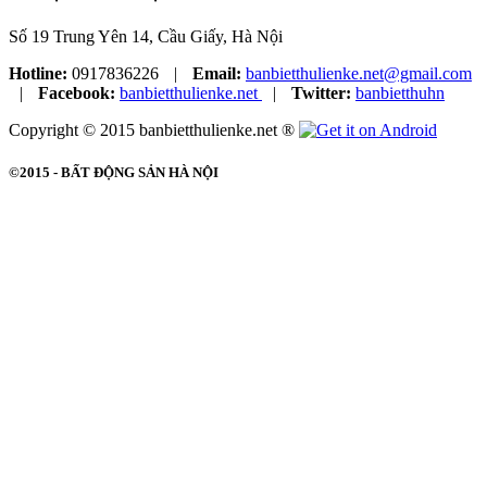
Số 19 Trung Yên 14, Cầu Giấy, Hà Nội
Hotline:
0917836226
|
Email:
banbietthulienke.net@gmail.com
|
Facebook:
banbietthulienke.net
|
Twitter:
banbietthuhn
Copyright © 2015 banbietthulienke.net ®
©2015 -
BẤT ĐỘNG SẢN HÀ NỘI