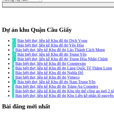
Dự án khu Quận Cầu Giấy
63
Bán biệt thự, liền kề Khu đô thị Dịch Vọng
19
Bán biệt thự, liền kề Khu đô thị Yên Hòa
8
Bán biệt thự, liền kề Khu đô thị Lão Thành Cách Mạng
26
Bán biệt thự, liền kề Khu đô thị Trung Yên
17
Bán biệt thự, liền kề Khu đô thị Trung Hòa Nhân Chính
4
Bán biệt thự, liền kề Khu đô thị Constrexim
4
Bán biệt thự, liền kề Khu đô thị Làng Quốc Tế Thăng Long
5
Bán biệt thự, liền kề Khu đô thị Nghĩa Đô
3
Bán biệt thự, liền kề Khu đô thị Vimeco
22
Bán biệt thự, liền kề Khu đô thị Nam Trung Yên
3
Bán biệt thự, liền kề Khu đô thị Tràng An Complex
1
Bán biệt thự, liền kề Khu đô thị Khu tập thể công an ngõ 2 t
1
Bán biệt thự, liền kề Khu đô thị Khu Liền kề phân lô nguyễ
Bài đăng mới nhất