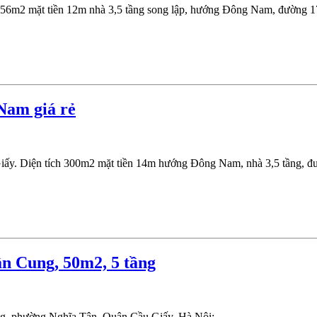
 256m2 mặt tiền 12m nhà 3,5 tầng song lập, hướng Đông Nam, đường 17
Nam giá rẻ
Giấy. Diện tích 300m2 mặt tiền 14m hướng Đông Nam, nhà 3,5 tầng, đư
ần Cung, 50m2, 5 tầng
ng, phường Nghĩa Tân, Quận Cầu Giấy, Hà Nội: