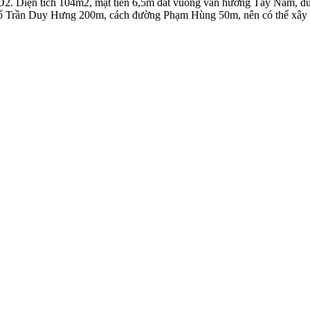
CD2. Diện tích 104m2, mặt tiền 6,5m đất vuông vắn hướng Tây Nam, đư
rần Duy Hưng 200m, cách đường Phạm Hùng 50m, nên có thể xây làm 