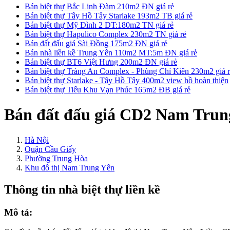
Bán biệt thự Bắc Linh Đàm 210m2 ĐN giá rẻ
Bán biệt thự Tây Hồ Tây Starlake 193m2 TB giá rẻ
Bán biệt thự Mỹ Đình 2 DT:180m2 TN giá rẻ
Bán biệt thự Hapulico Complex 230m2 TN giá rẻ
Bán đất đấu giá Sài Đồng 175m2 ĐN giá rẻ
Bán nhà liền kề Trung Yên 110m2 MT:5m ĐN giá rẻ
Bán biệt thự BT6 Việt Hưng 200m2 ĐN giá rẻ
Bán biệt thự Tràng An Complex - Phùng Chí Kiên 230m2 giá 
Bán biệt thự Starlake - Tây Hồ Tây 400m2 view hồ hoàn thiện
Bán biệt thự Tiểu Khu Vạn Phúc 165m2 ĐB giá rẻ
Bán đất đấu giá CD2 Nam Trun
Hà Nội
Quận Cầu Giấy
Phường Trung Hòa
Khu đô thị Nam Trung Yên
Thông tin nhà biệt thự liền kề
Mô tả: