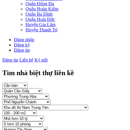
Quận Đống Đa
Quận Hoàn Kiếm
Quận Ba Đình
Quận Hoài Đức
Huyện Gia Lâm
Huyện Thanh Trì
Đăng nhập
Đăng ký
Đăng tin
Đăng tin
Liên hệ
Ký gửi
Tìm nhà biệt thự liền kề