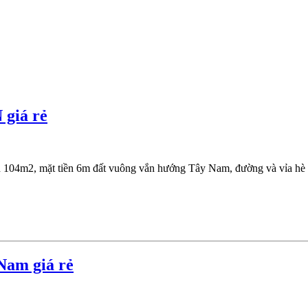
 giá rẻ
h 104m2, mặt tiền 6m đất vuông vắn hướng Tây Nam, đường và vỉa hè rộ
Nam giá rẻ