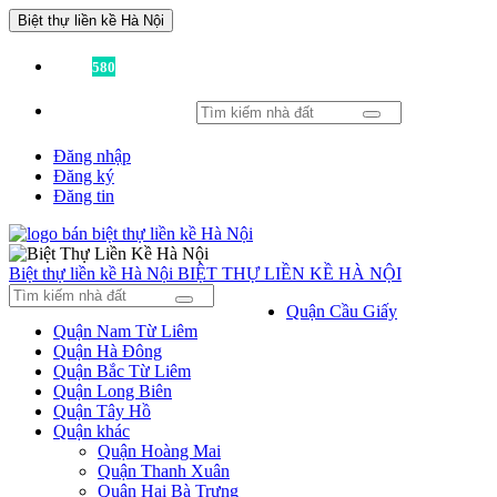
Biệt thự liền kề Hà Nội
Đã có
580
tin được đăng!
Đăng nhập
Đăng ký
Đăng tin
Biệt thự liền kề Hà Nội
BIỆT THỰ LIỀN KỀ HÀ NỘI
Quận Cầu Giấy
Quận Nam Từ Liêm
Quận Hà Đông
Quận Bắc Từ Liêm
Quận Long Biên
Quận Tây Hồ
Quận khác
Quận Hoàng Mai
Quận Thanh Xuân
Quận Hai Bà Trưng