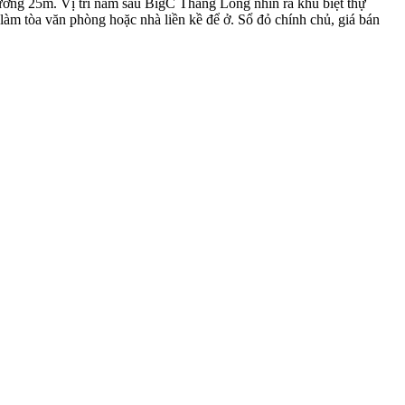
ờng 25m. Vị trí nằm sau BigC Thăng Long nhìn ra khu biệt thự
tòa văn phòng hoặc nhà liền kề để ở. Sổ đỏ chính chủ, giá bán