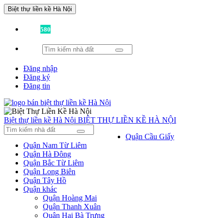
Biệt thự liền kề Hà Nội
Đã có
580
tin được đăng!
Đăng nhập
Đăng ký
Đăng tin
Biệt thự liền kề Hà Nội
BIỆT THỰ LIỀN KỀ HÀ NỘI
Quận Cầu Giấy
Quận Nam Từ Liêm
Quận Hà Đông
Quận Bắc Từ Liêm
Quận Long Biên
Quận Tây Hồ
Quận khác
Quận Hoàng Mai
Quận Thanh Xuân
Quận Hai Bà Trưng