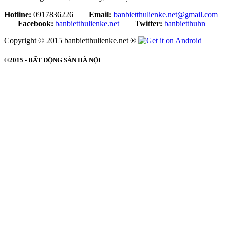
Hotline:
0917836226
|
Email:
banbietthulienke.net@gmail.com
|
Facebook:
banbietthulienke.net
|
Twitter:
banbietthuhn
Copyright © 2015 banbietthulienke.net ®
©2015 -
BẤT ĐỘNG SẢN HÀ NỘI