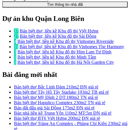
Tìm thông tin nhà đất
Dự án khu Quận Long Biên
37
Bán biệt thự, liền kề Khu đô thị Việt Hưng
27
Bán biệt thự, liền kề Khu đô thị Sài Đồng
4
Bán biệt thự, liền kề Khu đô thị Vinhomes Riverside
11
Bán biệt thự, liền kề Khu đô thị Vinhomes The Harmony
3
Bán biệt thự, liền kề Khu đô thị Him Lam Tư Đình
1
Bán biệt thự, liền kề Khu đô thị Minh Tâm
1
Bán biệt thự, liền kề Khu đô thị Hà Nội Garden City
Bài đăng mới nhất
Bán biệt thự Bắc Linh Đàm 210m2 ĐN giá rẻ
Bán biệt thự Tây Hồ Tây Starlake 193m2 TB giá rẻ
Bán biệt thự Mỹ Đình 2 DT:180m2 TN giá rẻ
Bán biệt thự Hapulico Complex 230m2 TN giá rẻ
Bán đất đấu giá Sài Đồng 175m2 ĐN giá rẻ
Bán nhà liền kề Trung Yên 110m2 MT:5m ĐN giá rẻ
Bán biệt thự BT6 Việt Hưng 200m2 ĐN giá rẻ
Bán biệt thự Tràng An Complex - Phùng Chí Kiên 230m2 giá
rẻ