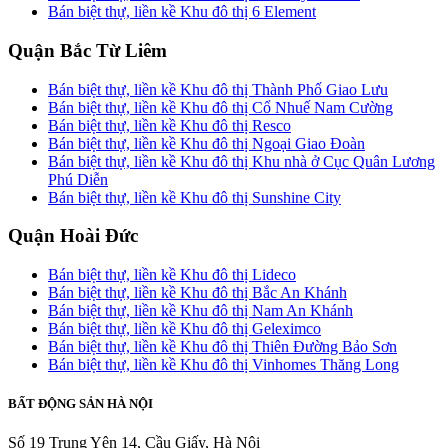
Bán biệt thự, liền kề Khu đô thị 6 Element
Quận Bắc Từ Liêm
Bán biệt thự, liền kề Khu đô thị Thành Phố Giao Lưu
Bán biệt thự, liền kề Khu đô thị Cổ Nhuế Nam Cường
Bán biệt thự, liền kề Khu đô thị Resco
Bán biệt thự, liền kề Khu đô thị Ngoại Giao Đoàn
Bán biệt thự, liền kề Khu đô thị Khu nhà ở Cục Quân Lương
Phú Diễn
Bán biệt thự, liền kề Khu đô thị Sunshine City
Quận Hoài Đức
Bán biệt thự, liền kề Khu đô thị Lideco
Bán biệt thự, liền kề Khu đô thị Bắc An Khánh
Bán biệt thự, liền kề Khu đô thị Nam An Khánh
Bán biệt thự, liền kề Khu đô thị Geleximco
Bán biệt thự, liền kề Khu đô thị Thiên Đường Bảo Sơn
Bán biệt thự, liền kề Khu đô thị Vinhomes Thăng Long
BẤT ĐỘNG SẢN HÀ NỘI
Số 19 Trung Yên 14, Cầu Giấy, Hà Nội