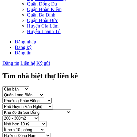
Quận Đống Đa
Quận Hoàn Kiếm
Quận Ba Đình
Quận Hoài Đức
Huyện Gia Lâm
Huyện Thanh Trì
Đăng nhập
Đăng ký
Đăng tin
Đăng tin
Liên hệ
Ký gửi
Tìm nhà biệt thự liền kề