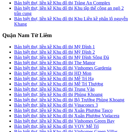
Bán biệt thự, liền kề Khu đô thị Tràng An Complex
Bán biệt thự, liền kề Khu đô thị Khu tập thể công an ngõ 2
trần cung
Bán biệt thự, liền kề Khu đô thị Khu Liền kề phân lô nguyễn
Khang
Quận Nam Từ Liêm
Bán biệt thự, liền kề Khu đô thị Mỹ Đình 1
Bán biệt thự, liền kề Khu đô thị Mỹ Đình 2
Bán biệt thự, liền kề Khu đô thị Mỹ Đình Sông Đà
Bán biệt thự, liền kề Khu đô thị The Manor
Bán biệt thự, liền kề Khu đô thị Vinhomes Gardenia
Bán biệt thự, liền kề Khu đô thị HD Mon
Bán biệt thự, liền kề Khu đô thị Mễ Trì Hạ
Bán biệt thự, liền kề Khu đô thị Mễ Trì Thượng
Bán biệt thự, liền kề Khu đô thị Trung Văn
Bán biệt thự, liền kề Khu đô thị Phùng Khoang
Bán biệt thự, liền kề Khu đô thị Bộ Trưởng Phùng Khoang
Bán biệt thự, liền kề Khu đô thị Vinaconex 3
Bán biệt thự, liền kề Khu đô thị Xuân Phương Tasco
Bán biệt thự, liền kề Khu đô thị Xuân Phương Viglacera
Bán biệt thự, liền kề Khu đô thị Vinhomes Green Bay
Bán biệt thự, liền kề Khu đô thị VOV Mễ Trì
Bán biệt thự, liền kề Khu đô thị Vinhomes Green Villas