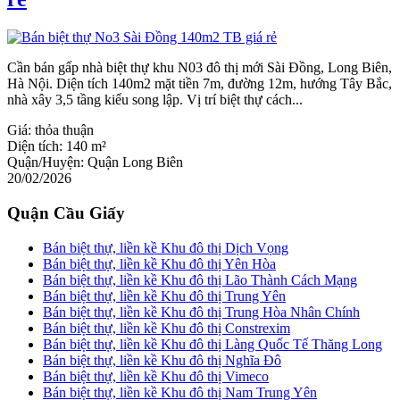
Cần bán gấp nhà biệt thự khu N03 đô thị mới Sài Đồng, Long Biên,
Hà Nội. Diện tích 140m2 mặt tiền 7m, đường 12m, hướng Tây Bắc,
nhà xây 3,5 tầng kiểu song lập. Vị trí biệt thự cách...
Giá:
thỏa thuận
Diện tích:
140 m²
Quận/Huyện:
Quận Long Biên
20/02/2026
Quận Cầu Giấy
Bán biệt thự, liền kề Khu đô thị Dịch Vọng
Bán biệt thự, liền kề Khu đô thị Yên Hòa
Bán biệt thự, liền kề Khu đô thị Lão Thành Cách Mạng
Bán biệt thự, liền kề Khu đô thị Trung Yên
Bán biệt thự, liền kề Khu đô thị Trung Hòa Nhân Chính
Bán biệt thự, liền kề Khu đô thị Constrexim
Bán biệt thự, liền kề Khu đô thị Làng Quốc Tế Thăng Long
Bán biệt thự, liền kề Khu đô thị Nghĩa Đô
Bán biệt thự, liền kề Khu đô thị Vimeco
Bán biệt thự, liền kề Khu đô thị Nam Trung Yên