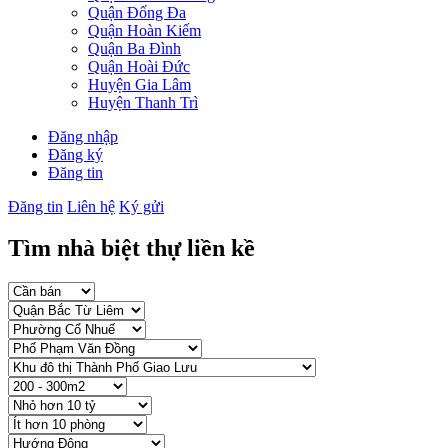
Quận Đống Đa
Quận Hoàn Kiếm
Quận Ba Đình
Quận Hoài Đức
Huyện Gia Lâm
Huyện Thanh Trì
Đăng nhập
Đăng ký
Đăng tin
Đăng tin
Liên hệ
Ký gửi
Tìm nhà biệt thự liền kề