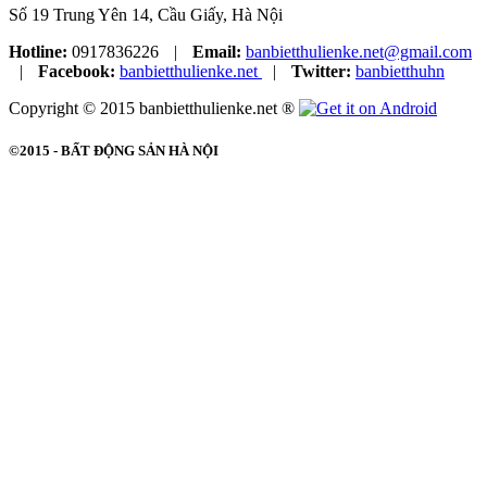
Số 19 Trung Yên 14, Cầu Giấy, Hà Nội
Hotline:
0917836226
|
Email:
banbietthulienke.net@gmail.com
|
Facebook:
banbietthulienke.net
|
Twitter:
banbietthuhn
Copyright © 2015 banbietthulienke.net ®
©2015 -
BẤT ĐỘNG SẢN HÀ NỘI