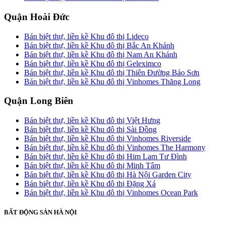
Quận Hoài Đức
Bán biệt thự, liền kề Khu đô thị Lideco
Bán biệt thự, liền kề Khu đô thị Bắc An Khánh
Bán biệt thự, liền kề Khu đô thị Nam An Khánh
Bán biệt thự, liền kề Khu đô thị Geleximco
Bán biệt thự, liền kề Khu đô thị Thiên Đường Bảo Sơn
Bán biệt thự, liền kề Khu đô thị Vinhomes Thăng Long
Quận Long Biên
Bán biệt thự, liền kề Khu đô thị Việt Hưng
Bán biệt thự, liền kề Khu đô thị Sài Đồng
Bán biệt thự, liền kề Khu đô thị Vinhomes Riverside
Bán biệt thự, liền kề Khu đô thị Vinhomes The Harmony
Bán biệt thự, liền kề Khu đô thị Him Lam Tư Đình
Bán biệt thự, liền kề Khu đô thị Minh Tâm
Bán biệt thự, liền kề Khu đô thị Hà Nội Garden City
Bán biệt thự, liền kề Khu đô thị Đặng Xá
Bán biệt thự, liền kề Khu đô thị Vinhomes Ocean Park
BẤT ĐỘNG SẢN HÀ NỘI