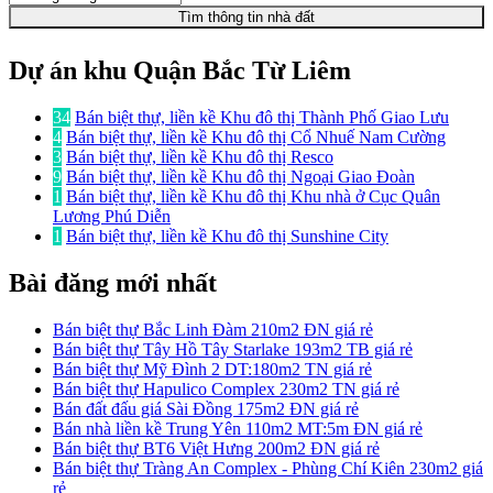
Tìm thông tin nhà đất
Dự án khu Quận Bắc Từ Liêm
34
Bán biệt thự, liền kề Khu đô thị Thành Phố Giao Lưu
4
Bán biệt thự, liền kề Khu đô thị Cổ Nhuế Nam Cường
3
Bán biệt thự, liền kề Khu đô thị Resco
9
Bán biệt thự, liền kề Khu đô thị Ngoại Giao Đoàn
1
Bán biệt thự, liền kề Khu đô thị Khu nhà ở Cục Quân
Lương Phú Diễn
1
Bán biệt thự, liền kề Khu đô thị Sunshine City
Bài đăng mới nhất
Bán biệt thự Bắc Linh Đàm 210m2 ĐN giá rẻ
Bán biệt thự Tây Hồ Tây Starlake 193m2 TB giá rẻ
Bán biệt thự Mỹ Đình 2 DT:180m2 TN giá rẻ
Bán biệt thự Hapulico Complex 230m2 TN giá rẻ
Bán đất đấu giá Sài Đồng 175m2 ĐN giá rẻ
Bán nhà liền kề Trung Yên 110m2 MT:5m ĐN giá rẻ
Bán biệt thự BT6 Việt Hưng 200m2 ĐN giá rẻ
Bán biệt thự Tràng An Complex - Phùng Chí Kiên 230m2 giá
rẻ