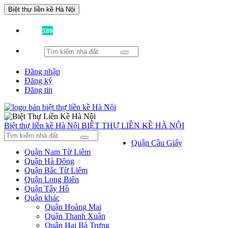
Biệt thự liền kề Hà Nội
Đã có
580
tin được đăng!
Đăng nhập
Đăng ký
Đăng tin
Biệt thự liền kề Hà Nội
BIỆT THỰ LIỀN KỀ HÀ NỘI
Quận Cầu Giấy
Quận Nam Từ Liêm
Quận Hà Đông
Quận Bắc Từ Liêm
Quận Long Biên
Quận Tây Hồ
Quận khác
Quận Hoàng Mai
Quận Thanh Xuân
Quận Hai Bà Trưng