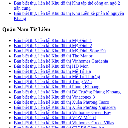
Bán biệt thự, liền kề Khu đô thị Khu tập thể công an ngõ 2
trần cung
Bán biệt thự, liền kề Khu đô thị Khu Liền kề phân lô nguyễn
Khang
Quận Nam Từ Liêm
Bán biệt thự, liền kề Khu đô thị Mỹ Đình 1
Bán biệt thự, liền kề Khu đô thị Mỹ Đình 2
Bán biệt thự, liền kề Khu đô thị Mỹ Đình Sông Đà
Bán biệt thự, liền kề Khu đô thị The Manor
Bán biệt thự, liền kề Khu đô thị Vinhomes Gardenia
Bán biệt thự, liền kề Khu đô thị HD Mon
Bán biệt thự, liền kề Khu đô thị Mễ Trì Hạ
Bán biệt thự, liền kề Khu đô thị Mễ Trì Thượng
Bán biệt thự, liền kề Khu đô thị Trung Văn
Bán biệt thự, liền kề Khu đô thị Phùng Khoang
Bán biệt thự, liền kề Khu đô thị Bộ Trưởng Phùng Khoang
Bán biệt thự, liền kề Khu đô thị Vinaconex 3
Bán biệt thự, liền kề Khu đô thị Xuân Phương Tasco
Bán biệt thự, liền kề Khu đô thị Xuân Phương Viglacera
Bán biệt thự, liền kề Khu đô thị Vinhomes Green Bay
Bán biệt thự, liền kề Khu đô thị VOV Mễ Trì
Bán biệt thự, liền kề Khu đô thị Vinhomes Green Villas
Bán biệt thự, liền kề Khu đô thị C37 Bộ Công An