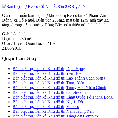
Gia đình muốn bán biệt thự khu đô thị Resco tại 74 Phạm Văn
Đồng, xã Cổ Nhuế. Diện tích 285m2, mặt tiền 12m, nhà xây 3,5
tầng, đường 15m, hướng Đông Bắc hoàn thiện nội thất châu âu....
Giá:
thỏa thuận
Diện tích:
285 m²
Quận/Huyện:
Quận Bắc Từ Liêm
21/08/2016
Quận Cầu Giấy
Bán biệt thự, liền kề Khu đô thị Dịch Vọng
Bán biệt thự, liền kề Khu đô thị Yên Hòa
Bán biệt thự, liền kề Khu đô thị Lão Thành Cách Mạng
Bán biệt thự, liền kề Khu đô thị Trung Yên
Bán biệt thự, liền kề Khu đô thị Trung Hòa Nhân Chính
Bán biệt thự, liền kề Khu đô thị Constrexim
Bán biệt thự, liền kề Khu đô thị Làng Quốc Tế Thăng Long
Bán biệt thự, liền kề Khu đô thị Nghĩa Đô
Bán biệt thự, liền kề Khu đô thị Vimeco
Bán biệt thự, liền kề Khu đô thị Nam Trung Yên
Bán biệt thự, liền kề Khu đô thị Tràng An Complex