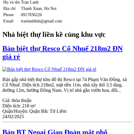
Họ và tên
Tran Lanh
Địa chỉ
Thanh Xuan, Ha Noi
Phone
0917836226
Email
tranlanhbds@gmail.com
Nhà biệt thự liền kề cùng khu vực
Bán biệt thự Resco Cổ Nhuế 218m2 ĐN
giá rẻ
Bán gấp nhà biệt thự khu đô thị Resco tại 74 Phạm Văn Đồng, xã
Cổ Nhuế. Diện tích 218m2, mặt tiền 11m, nhà xây thô 3,5 tầng,
đường 12m, hướng Đông Nam. Vị trí nhà gần vườn hoa, đối...
Giá:
thỏa thuận
Diện tích:
218 m²
Quận/Huyện:
Quận Bắc Từ Liêm
24/02/2025
Bán BT Ngoại Giao Đoàn mặt phố