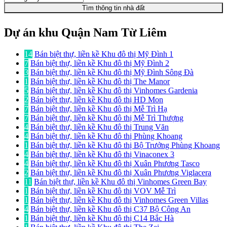
Tìm thông tin nhà đất
Dự án khu Quận Nam Từ Liêm
14
Bán biệt thự, liền kề Khu đô thị Mỹ Đình 1
7
Bán biệt thự, liền kề Khu đô thị Mỹ Đình 2
3
Bán biệt thự, liền kề Khu đô thị Mỹ Đình Sông Đà
1
Bán biệt thự, liền kề Khu đô thị The Manor
5
Bán biệt thự, liền kề Khu đô thị Vinhomes Gardenia
2
Bán biệt thự, liền kề Khu đô thị HD Mon
7
Bán biệt thự, liền kề Khu đô thị Mễ Trì Hạ
7
Bán biệt thự, liền kề Khu đô thị Mễ Trì Thượng
4
Bán biệt thự, liền kề Khu đô thị Trung Văn
4
Bán biệt thự, liền kề Khu đô thị Phùng Khoang
1
Bán biệt thự, liền kề Khu đô thị Bộ Trưởng Phùng Khoang
4
Bán biệt thự, liền kề Khu đô thị Vinaconex 3
4
Bán biệt thự, liền kề Khu đô thị Xuân Phương Tasco
2
Bán biệt thự, liền kề Khu đô thị Xuân Phương Viglacera
11
Bán biệt thự, liền kề Khu đô thị Vinhomes Green Bay
1
Bán biệt thự, liền kề Khu đô thị VOV Mễ Trì
1
Bán biệt thự, liền kề Khu đô thị Vinhomes Green Villas
4
Bán biệt thự, liền kề Khu đô thị C37 Bộ Công An
1
Bán biệt thự, liền kề Khu đô thị C14 Bắc Hà