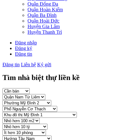
Quận Đống Đa
Quận Hoàn Kiếm
Quận Ba Đình
Quận Hoài Đức
Huyện Gia Lâm
Huyện Thanh Trì
Đăng nhập
Đăng ký
Đăng tin
Đăng tin
Liên hệ
Ký gửi
Tìm nhà biệt thự liền kề