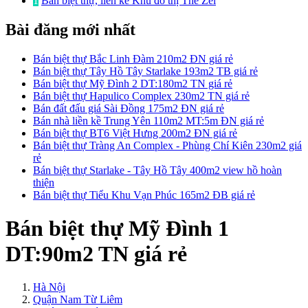
1
Bán biệt thự, liền kề Khu đô thị The Zei
Bài đăng mới nhất
Bán biệt thự Bắc Linh Đàm 210m2 ĐN giá rẻ
Bán biệt thự Tây Hồ Tây Starlake 193m2 TB giá rẻ
Bán biệt thự Mỹ Đình 2 DT:180m2 TN giá rẻ
Bán biệt thự Hapulico Complex 230m2 TN giá rẻ
Bán đất đấu giá Sài Đồng 175m2 ĐN giá rẻ
Bán nhà liền kề Trung Yên 110m2 MT:5m ĐN giá rẻ
Bán biệt thự BT6 Việt Hưng 200m2 ĐN giá rẻ
Bán biệt thự Tràng An Complex - Phùng Chí Kiên 230m2 giá
rẻ
Bán biệt thự Starlake - Tây Hồ Tây 400m2 view hồ hoàn
thiện
Bán biệt thự Tiểu Khu Vạn Phúc 165m2 ĐB giá rẻ
Bán biệt thự Mỹ Đình 1
DT:90m2 TN giá rẻ
Hà Nội
Quận Nam Từ Liêm