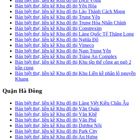
Bán biệt thự, liền kề Khu đô thị Dịch Vọng
Bán biệt thự, liền kề Khu đô thị Yên Hòa
Bán biệt thự, liền kề Khu đô thị Lão Thành Cách Mạng
Bán biệt thự, liền kề Khu đô thị Trung Yên
Bán biệt thự, liền kề Khu đô thị Trung Hòa Nhân Chính
Bán biệt thự, liền kề Khu đô thị Constrexim
Bán biệt thự, liền kề Khu đô thị Làng Quốc Tế Thăng Long
Bán biệt thự, liền kề Khu đô thị Nghĩa Đô
Bán biệt thự, liền kề Khu đô thị Vimeco
Bán biệt thự, liền kề Khu đô thị Nam Trung Yên
Bán biệt thự, liền kề Khu đô thị Tràng An Complex
Bán biệt thự, liền kề Khu đô thị Khu tập thể công an ngõ 2
trần cung
Bán biệt thự, liền kề Khu đô thị Khu Liền kề phân lô nguyễn
Khang
Quận Hà Đông
Bán biệt thự, liền kề Khu đô thị Làng Việt Kiều Châu Âu
Bán biệt thự, liền kề Khu đô thị Văn Quán
Bán biệt thự, liền kề Khu đô thị Văn Khê
Bán biệt thự, liền kề Khu đô thị Văn Phú
Bán biệt thự, liền kề Khu đô thị Dương Nội
Bán biệt thự, liền kề Khu đô thị Park City
Bán biệt thự, liền kề Khu đô thị An Hưng