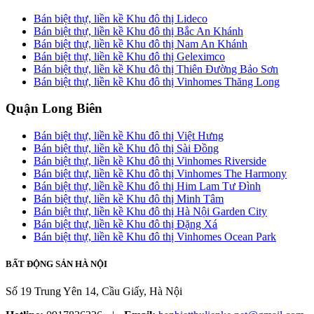
Bán biệt thự, liền kề Khu đô thị Lideco
Bán biệt thự, liền kề Khu đô thị Bắc An Khánh
Bán biệt thự, liền kề Khu đô thị Nam An Khánh
Bán biệt thự, liền kề Khu đô thị Geleximco
Bán biệt thự, liền kề Khu đô thị Thiên Đường Bảo Sơn
Bán biệt thự, liền kề Khu đô thị Vinhomes Thăng Long
Quận Long Biên
Bán biệt thự, liền kề Khu đô thị Việt Hưng
Bán biệt thự, liền kề Khu đô thị Sài Đồng
Bán biệt thự, liền kề Khu đô thị Vinhomes Riverside
Bán biệt thự, liền kề Khu đô thị Vinhomes The Harmony
Bán biệt thự, liền kề Khu đô thị Him Lam Tư Đình
Bán biệt thự, liền kề Khu đô thị Minh Tâm
Bán biệt thự, liền kề Khu đô thị Hà Nội Garden City
Bán biệt thự, liền kề Khu đô thị Đặng Xá
Bán biệt thự, liền kề Khu đô thị Vinhomes Ocean Park
BẤT ĐỘNG SẢN HÀ NỘI
Số 19 Trung Yên 14, Cầu Giấy, Hà Nội