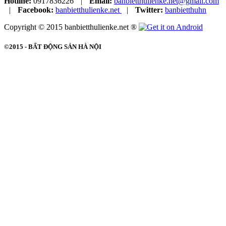
Hotline:
0917836226
|
Email:
banbietthulienke.net@gmail.com
|
Facebook:
banbietthulienke.net
|
Twitter:
banbietthuhn
Copyright © 2015 banbietthulienke.net ®
©2015 -
BẤT ĐỘNG SẢN HÀ NỘI