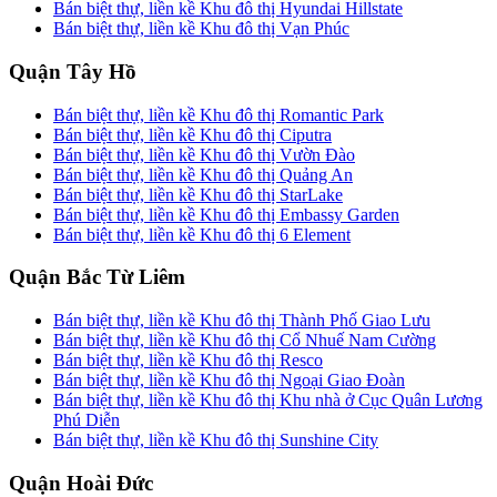
Bán biệt thự, liền kề Khu đô thị Hyundai Hillstate
Bán biệt thự, liền kề Khu đô thị Vạn Phúc
Quận Tây Hồ
Bán biệt thự, liền kề Khu đô thị Romantic Park
Bán biệt thự, liền kề Khu đô thị Ciputra
Bán biệt thự, liền kề Khu đô thị Vườn Đào
Bán biệt thự, liền kề Khu đô thị Quảng An
Bán biệt thự, liền kề Khu đô thị StarLake
Bán biệt thự, liền kề Khu đô thị Embassy Garden
Bán biệt thự, liền kề Khu đô thị 6 Element
Quận Bắc Từ Liêm
Bán biệt thự, liền kề Khu đô thị Thành Phố Giao Lưu
Bán biệt thự, liền kề Khu đô thị Cổ Nhuế Nam Cường
Bán biệt thự, liền kề Khu đô thị Resco
Bán biệt thự, liền kề Khu đô thị Ngoại Giao Đoàn
Bán biệt thự, liền kề Khu đô thị Khu nhà ở Cục Quân Lương
Phú Diễn
Bán biệt thự, liền kề Khu đô thị Sunshine City
Quận Hoài Đức