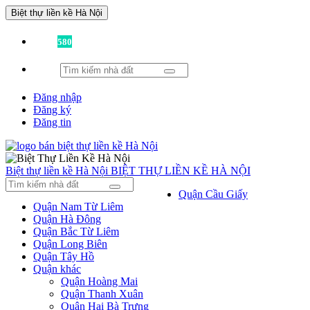
Biệt thự liền kề Hà Nội
Đã có
580
tin được đăng!
Đăng nhập
Đăng ký
Đăng tin
Biệt thự liền kề Hà Nội
BIỆT THỰ LIỀN KỀ HÀ NỘI
Quận Cầu Giấy
Quận Nam Từ Liêm
Quận Hà Đông
Quận Bắc Từ Liêm
Quận Long Biên
Quận Tây Hồ
Quận khác
Quận Hoàng Mai
Quận Thanh Xuân
Quận Hai Bà Trưng