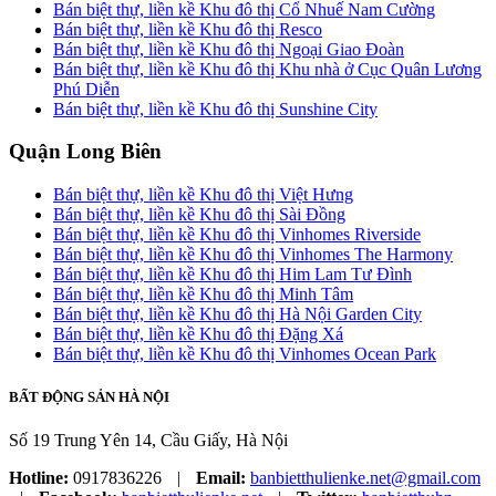
Bán biệt thự, liền kề Khu đô thị Cổ Nhuế Nam Cường
Bán biệt thự, liền kề Khu đô thị Resco
Bán biệt thự, liền kề Khu đô thị Ngoại Giao Đoàn
Bán biệt thự, liền kề Khu đô thị Khu nhà ở Cục Quân Lương
Phú Diễn
Bán biệt thự, liền kề Khu đô thị Sunshine City
Quận Long Biên
Bán biệt thự, liền kề Khu đô thị Việt Hưng
Bán biệt thự, liền kề Khu đô thị Sài Đồng
Bán biệt thự, liền kề Khu đô thị Vinhomes Riverside
Bán biệt thự, liền kề Khu đô thị Vinhomes The Harmony
Bán biệt thự, liền kề Khu đô thị Him Lam Tư Đình
Bán biệt thự, liền kề Khu đô thị Minh Tâm
Bán biệt thự, liền kề Khu đô thị Hà Nội Garden City
Bán biệt thự, liền kề Khu đô thị Đặng Xá
Bán biệt thự, liền kề Khu đô thị Vinhomes Ocean Park
BẤT ĐỘNG SẢN HÀ NỘI
Số 19 Trung Yên 14, Cầu Giấy, Hà Nội
Hotline:
0917836226
|
Email:
banbietthulienke.net@gmail.com