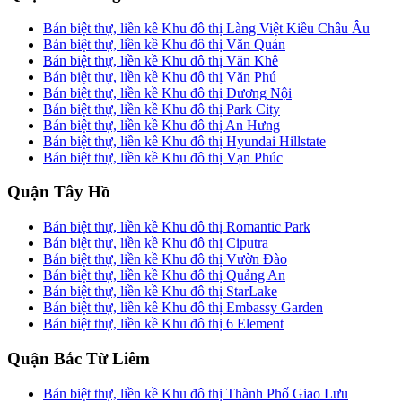
Bán biệt thự, liền kề Khu đô thị Làng Việt Kiều Châu Âu
Bán biệt thự, liền kề Khu đô thị Văn Quán
Bán biệt thự, liền kề Khu đô thị Văn Khê
Bán biệt thự, liền kề Khu đô thị Văn Phú
Bán biệt thự, liền kề Khu đô thị Dương Nội
Bán biệt thự, liền kề Khu đô thị Park City
Bán biệt thự, liền kề Khu đô thị An Hưng
Bán biệt thự, liền kề Khu đô thị Hyundai Hillstate
Bán biệt thự, liền kề Khu đô thị Vạn Phúc
Quận Tây Hồ
Bán biệt thự, liền kề Khu đô thị Romantic Park
Bán biệt thự, liền kề Khu đô thị Ciputra
Bán biệt thự, liền kề Khu đô thị Vườn Đào
Bán biệt thự, liền kề Khu đô thị Quảng An
Bán biệt thự, liền kề Khu đô thị StarLake
Bán biệt thự, liền kề Khu đô thị Embassy Garden
Bán biệt thự, liền kề Khu đô thị 6 Element
Quận Bắc Từ Liêm
Bán biệt thự, liền kề Khu đô thị Thành Phố Giao Lưu