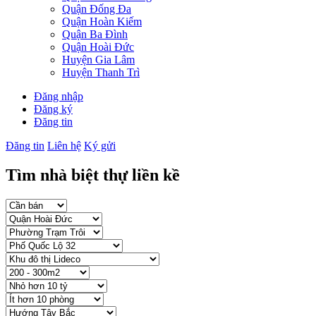
Quận Đống Đa
Quận Hoàn Kiếm
Quận Ba Đình
Quận Hoài Đức
Huyện Gia Lâm
Huyện Thanh Trì
Đăng nhập
Đăng ký
Đăng tin
Đăng tin
Liên hệ
Ký gửi
Tìm nhà biệt thự liền kề