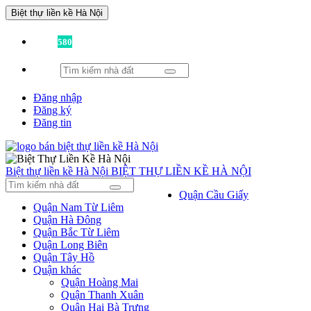
Biệt thự liền kề Hà Nội
Đã có
580
tin được đăng!
Đăng nhập
Đăng ký
Đăng tin
Biệt thự liền kề Hà Nội
BIỆT THỰ LIỀN KỀ HÀ NỘI
Quận Cầu Giấy
Quận Nam Từ Liêm
Quận Hà Đông
Quận Bắc Từ Liêm
Quận Long Biên
Quận Tây Hồ
Quận khác
Quận Hoàng Mai
Quận Thanh Xuân
Quận Hai Bà Trưng