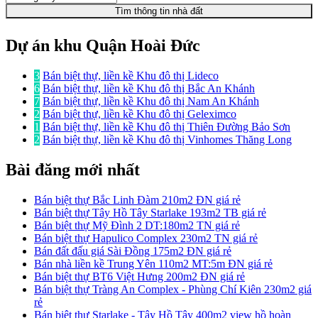
Tìm thông tin nhà đất
Dự án khu Quận Hoài Đức
3
Bán biệt thự, liền kề Khu đô thị Lideco
6
Bán biệt thự, liền kề Khu đô thị Bắc An Khánh
7
Bán biệt thự, liền kề Khu đô thị Nam An Khánh
2
Bán biệt thự, liền kề Khu đô thị Geleximco
1
Bán biệt thự, liền kề Khu đô thị Thiên Đường Bảo Sơn
2
Bán biệt thự, liền kề Khu đô thị Vinhomes Thăng Long
Bài đăng mới nhất
Bán biệt thự Bắc Linh Đàm 210m2 ĐN giá rẻ
Bán biệt thự Tây Hồ Tây Starlake 193m2 TB giá rẻ
Bán biệt thự Mỹ Đình 2 DT:180m2 TN giá rẻ
Bán biệt thự Hapulico Complex 230m2 TN giá rẻ
Bán đất đấu giá Sài Đồng 175m2 ĐN giá rẻ
Bán nhà liền kề Trung Yên 110m2 MT:5m ĐN giá rẻ
Bán biệt thự BT6 Việt Hưng 200m2 ĐN giá rẻ
Bán biệt thự Tràng An Complex - Phùng Chí Kiên 230m2 giá
rẻ
Bán biệt thự Starlake - Tây Hồ Tây 400m2 view hồ hoàn