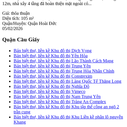
12m, nhà xây 4 tầng đã hoàn thiện mặt ngoài có...
Giá:
thỏa thuận
Diện tích:
105 m²
Quận/Huyện:
Quận Hoài Đức
05/02/2026
Quận Cầu Giấy
Bán biệt thự, liền kề Khu đô thị Dịch Vọng
Bán biệt thự, liền kề Khu đô thị Yên Hòa
Bán biệt thự, liền kề Khu đô thị Lão Thành Cách Mạng
Bán biệt thự, liền kề Khu đô thị Trung Yên
Bán biệt thự, liền kề Khu đô thị Trung Hòa Nhân Chính
Bán biệt thự, liền kề Khu đô thị Constrexim
Bán biệt thự, liền kề Khu đô thị Làng Quốc Tế Thăng Long
Bán biệt thự, liền kề Khu đô thị Nghĩa Đô
Bán biệt thự, liền kề Khu đô thị Vimeco
Bán biệt thự, liền kề Khu đô thị Nam Trung Yên
Bán biệt thự, liền kề Khu đô thị Tràng An Complex
Bán biệt thự, liền kề Khu đô thị Khu tập thể công an ngõ 2
trần cung
Bán biệt thự, liền kề Khu đô thị Khu Liền kề phân lô nguyễn
Khang