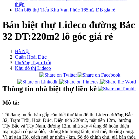
thiện
Bán biệt thự Tiểu Khu Vạn Phúc 165m2 ĐB giá rẻ
Bán biệt thự Lideco đường Bắc
32 DT:220m2 lô góc giá rẻ
Hà Nội
Quận Hoài Đức
Phường Trạm Trôi
Khu đô thị Lideco
Thông tin nhà biệt thự liền kề
Mô tả:
Tôi đang muốn bán gấp căn biệt thự khu đô thị Lideco đường Bắc
32, Trạm Trôi, Hoài Đức. Diện tích 220m2, mặt tiền 12m, hướng
Tây Bắc và Tây Nam, đường 12m, nhà xây 4 tầng đã hoàn thiện
mặt ngoài có gara ôtô, không khí trong lành, mát mẻ, thoáng đãng.
Vị trí gần Hồ, cách ngã tư nhổn 4km. Sổ đỏ chính chủ, giá bán thỏa