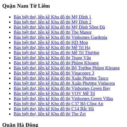
Quận Nam Từ Liêm
Bán biệt thự, liền kề Khu đô thị Mỹ Đình 1
Bán biệt thự, liền kề Khu đô thị Mỹ Đình 2
Bán biệt thự, liền kề Khu đô thị Mỹ Đình Sông Đà
Bán biệt thự, liền kề Khu đô thị The Manor
Bán biệt thự, liền kề Khu đô thị Vinhomes Gardenia
Bán biệt thự, liền kề Khu đô thị HD Mon
Bán biệt thự, liền kề Khu đô thị Mễ Trì Hạ
Bán biệt thự, liền kề Khu đô thị Mễ Trì Thượng
Bán biệt thự, liền kề Khu đô thị Trung Văn
Bán biệt thự, liền kề Khu đô thị Phùng Khoang
Bán biệt thự, liền kề Khu đô thị Bộ Trưởng Phùng Khoang
Bán biệt thự, liền kề Khu đô thị Vinaconex 3
Bán biệt thự, liền kề Khu đô thị Xuân Phương Tasco
Bán biệt thự, liền kề Khu đô thị Xuân Phương Viglacera
Bán biệt thự, liền kề Khu đô thị Vinhomes Green Bay
Bán biệt thự, liền kề Khu đô thị VOV Mễ Trì
Bán biệt thự, liền kề Khu đô thị Vinhomes Green Villas
Bán biệt thự, liền kề Khu đô thị C37 Bộ Công An
Bán biệt thự, liền kề Khu đô thị C14 Bắc Hà
Bán biệt thự, liền kề Khu đô thị The Zei
Quận Hà Đông