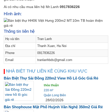
Ai có nhu cầu mua liên hệ Mr.Lanh
0917836226
Hình ảnh:
Thông tin liên hệ
Họ và tên
Tran Lanh
Địa chỉ
Thanh Xuan, Ha Noi
Phone
0917836226
Email
tranlanhbds@gmail.com
NHÀ BIỆT THỰ LIỀN KỀ CÙNG KHU VỰC
Bán Biệt Thự Sài Đồng 220m2 View Hồ Lô Góc Giá Rẻ
thỏa thuận
220 m²
Quận Long Biên
28/02/2026
Bán Shophouse Mặt Phố Huỳnh Văn Nghệ 350m2 Giá Rẻ