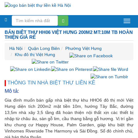
Biệt
BÁN BIỆT THỰ HH06 VIỆT HƯNG 200M2 MT:10M TB HOÀN
thự
THIỆN GIÁ RẺ
liền
Hà Nội
Quận Long Biên
Phường Việt Hưng
Khu đô thị Việt Hưng
kề
Hà
Nội
THÔNG TIN NHÀ BIỆT THỰ LIỀN KỀ
Mô tả:
Gia đình muốn bán gấp nhà biệt thự khu HHO6 đô thị mới Việt
Hưng diện tích 200m2 mặt tiền 10m, hướng Tây Bắc, đường
13,5m nhà xây 3,5 tầng đã hoàn thiện nội thất xịn các thiết bị
nhập từ châu âu, sàn gỗ lim, cầu thang bằng gỗ hương. Vị trí gần
khu chung cư Happy House, Palm Garden, giáp khu biệt thự
Vinhomes Riverside The Harmony và Sài Đồng. Sổ đỏ chính chủ,
giá bán thỏa thuận.