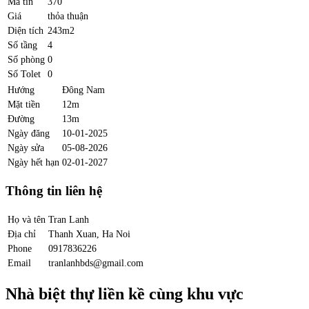
Mã tin
370
Giá
thỏa thuận
Diện tích
243m2
Số tầng
4
Số phòng
0
Số Tolet
0
Hướng
Đông Nam
Mặt tiền
12m
Đường
13m
Ngày đăng
10-01-2025
Ngày sửa
05-08-2026
Ngày hết hạn
02-01-2027
Thông tin liên hệ
Họ và tên
Tran Lanh
Địa chỉ
Thanh Xuan, Ha Noi
Phone
0917836226
Email
tranlanhbds@gmail.com
Nhà biệt thự liền kề cùng khu vực