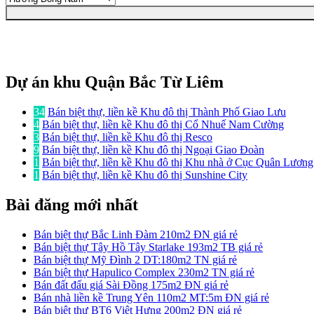
Dự án khu Quận Bắc Từ Liêm
34
Bán biệt thự, liền kề Khu đô thị Thành Phố Giao Lưu
4
Bán biệt thự, liền kề Khu đô thị Cổ Nhuế Nam Cường
3
Bán biệt thự, liền kề Khu đô thị Resco
9
Bán biệt thự, liền kề Khu đô thị Ngoại Giao Đoàn
1
Bán biệt thự, liền kề Khu đô thị Khu nhà ở Cục Quân Lươn
1
Bán biệt thự, liền kề Khu đô thị Sunshine City
Bài đăng mới nhất
Bán biệt thự Bắc Linh Đàm 210m2 ĐN giá rẻ
Bán biệt thự Tây Hồ Tây Starlake 193m2 TB giá rẻ
Bán biệt thự Mỹ Đình 2 DT:180m2 TN giá rẻ
Bán biệt thự Hapulico Complex 230m2 TN giá rẻ
Bán đất đấu giá Sài Đồng 175m2 ĐN giá rẻ
Bán nhà liền kề Trung Yên 110m2 MT:5m ĐN giá rẻ
Bán biệt thự BT6 Việt Hưng 200m2 ĐN giá rẻ