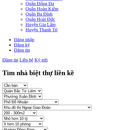
Quận Đống Đa
Quận Hoàn Kiếm
Quận Ba Đình
Quận Hoài Đức
Huyện Gia Lâm
Huyện Thanh Trì
Đăng nhập
Đăng ký
Đăng tin
Đăng tin
Liên hệ
Ký gửi
Tìm nhà biệt thự liền kề