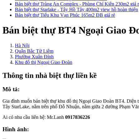
Bán biệt thự Tràng An Complex - Phùng Chí Kiên 230m2 giá 
Bán biệt thự Starlake - Tây Hồ Tây 400m2 view hồ hoàn thiện
Bán biệt thự Tiểu Khu Vạn Phúc 165m2 ĐB giá rẻ
Bán biệt thự BT4 Ngoại Giao Đ
Hà Nội
Quận Bắc Từ Liêm
Phường Xuân Đỉnh
Khu đô thị Ngoại Giao Đoàn
Thông tin nhà biệt thự liền kề
Mô tả:
Gia đình muốn bán biệt thự khu đô thị Ngoại Giao Đoàn BT4. Diện t
Tây StarLake, nằm trên phố Đỗ Nhuận, nằm giữa 2 đường Phạm Văn
Ai có nhu cầu liên hệ: Mr.Lanh
0917836226
Hình ảnh: