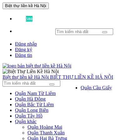
Biệt thự liền kề Hà Nội
Đã có
580
tin được đăng!
Đăng nhập
Đăng ký
Đăng tin
Biệt thự liền kề Hà Nội
BIỆT THỰ LIỀN KỀ HÀ NỘI
Quận Cầu Giấy
Quận Nam Từ Liêm
Quận Hà Đông
Quận Bắc Từ Liêm
Quận Long Biên
Quận Tây Hồ
Quận khác
Quận Hoàng Mai
Quận Thanh Xuân
Quận Hai Bà Trưng