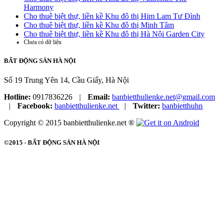
Harmony
Cho thuê biệt thự, liền kề Khu đô thị Him Lam Tư Đình
Cho thuê biệt thự, liền kề Khu đô thị Minh Tâm
Cho thuê biệt thự, liền kề Khu đô thị Hà Nội Garden City
Chưa có dữ liệu
BẤT ĐỘNG SẢN HÀ NỘI
Số 19 Trung Yên 14, Cầu Giấy, Hà Nội
Hotline:
0917836226
|
Email:
banbietthulienke.net@gmail.com
|
Facebook:
banbietthulienke.net
|
Twitter:
banbietthuhn
Copyright © 2015 banbietthulienke.net ®
©2015 -
BẤT ĐỘNG SẢN HÀ NỘI