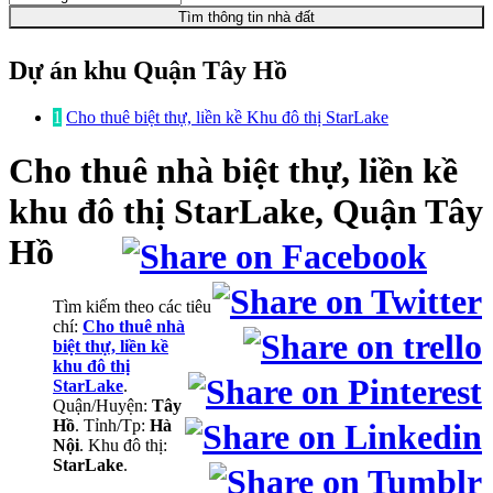
Tìm thông tin nhà đất
Dự án khu Quận Tây Hồ
1
Cho thuê biệt thự, liền kề Khu đô thị StarLake
Cho thuê nhà biệt thự, liền kề
khu đô thị StarLake, Quận Tây
Hồ
Tìm kiếm theo các tiêu
chí:
Cho thuê nhà
biệt thự, liền kề
khu đô thị
StarLake
.
Quận/Huyện:
Tây
Hồ
. Tỉnh/Tp:
Hà
Nội
. Khu đô thị:
StarLake
.