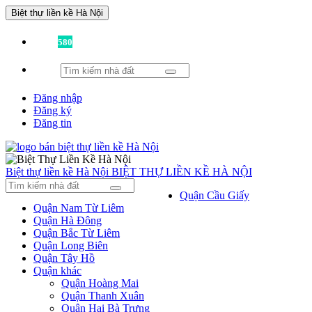
Biệt thự liền kề Hà Nội
Đã có
580
tin được đăng!
Đăng nhập
Đăng ký
Đăng tin
Biệt thự liền kề Hà Nội
BIỆT THỰ LIỀN KỀ HÀ NỘI
Quận Cầu Giấy
Quận Nam Từ Liêm
Quận Hà Đông
Quận Bắc Từ Liêm
Quận Long Biên
Quận Tây Hồ
Quận khác
Quận Hoàng Mai
Quận Thanh Xuân
Quận Hai Bà Trưng