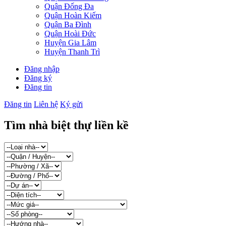
Quận Đống Đa
Quận Hoàn Kiếm
Quận Ba Đình
Quận Hoài Đức
Huyện Gia Lâm
Huyện Thanh Trì
Đăng nhập
Đăng ký
Đăng tin
Đăng tin
Liên hệ
Ký gửi
Tìm nhà biệt thự liền kề