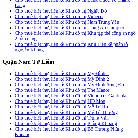
Long
Cho thuê biệt thự, liền kề Khu đô thị Nghĩa Đô
Cho thuê biệt thự, liền kề Khu đô thị Vimeco
Cho thuê biệt thự, liền kề Khu đô thị Nam Trung Yên
Cho thuê biệt thự, liền kề Khu đô thị Tràng An Complex
Cho thuê biệt thự, liền kề Khu đô thị Khu tập thể công an ngõ
2 trần cung
Cho thuê biệt thự, liền kề Khu đô thị Khu Liền kề phân lô
nguyễn Khang
Quận Nam Từ Liêm
Cho thuê biệt thự, liền kề Khu đô thị Mỹ Đình 1
Cho thuê biệt thự, liền kề Khu đô thị Mỹ Đình 2
Cho thuê biệt thự, liền kề Khu đô thị Mỹ Đình Sông Đà
Cho thuê biệt thự, liền kề Khu đô thị The Manor
Cho thuê biệt thự, liền kề Khu đô thị Vinhomes Gardenia
Cho thuê biệt thự, liền kề Khu đô thị HD Mon
Cho thuê biệt thự, liền kề Khu đô thị Mễ Trì Hạ
Cho thuê biệt thự, liền kề Khu đô thị Mễ Trì Thượng
Cho thuê biệt thự, liền kề Khu đô thị Trung Văn
Cho thuê biệt thự, liền kề Khu đô thị Phùng Khoang
Cho thuê biệt thự, liền kề Khu đô thị Bộ Trưởng Phùng
Khoang