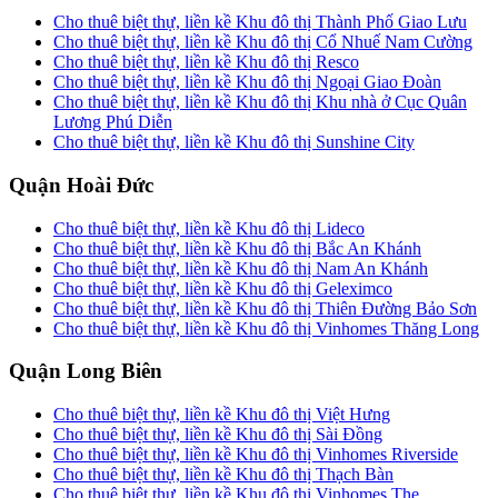
Cho thuê biệt thự, liền kề Khu đô thị Thành Phố Giao Lưu
Cho thuê biệt thự, liền kề Khu đô thị Cổ Nhuế Nam Cường
Cho thuê biệt thự, liền kề Khu đô thị Resco
Cho thuê biệt thự, liền kề Khu đô thị Ngoại Giao Đoàn
Cho thuê biệt thự, liền kề Khu đô thị Khu nhà ở Cục Quân
Lương Phú Diễn
Cho thuê biệt thự, liền kề Khu đô thị Sunshine City
Quận Hoài Đức
Cho thuê biệt thự, liền kề Khu đô thị Lideco
Cho thuê biệt thự, liền kề Khu đô thị Bắc An Khánh
Cho thuê biệt thự, liền kề Khu đô thị Nam An Khánh
Cho thuê biệt thự, liền kề Khu đô thị Geleximco
Cho thuê biệt thự, liền kề Khu đô thị Thiên Đường Bảo Sơn
Cho thuê biệt thự, liền kề Khu đô thị Vinhomes Thăng Long
Quận Long Biên
Cho thuê biệt thự, liền kề Khu đô thị Việt Hưng
Cho thuê biệt thự, liền kề Khu đô thị Sài Đồng
Cho thuê biệt thự, liền kề Khu đô thị Vinhomes Riverside
Cho thuê biệt thự, liền kề Khu đô thị Thạch Bàn
Cho thuê biệt thự, liền kề Khu đô thị Vinhomes The