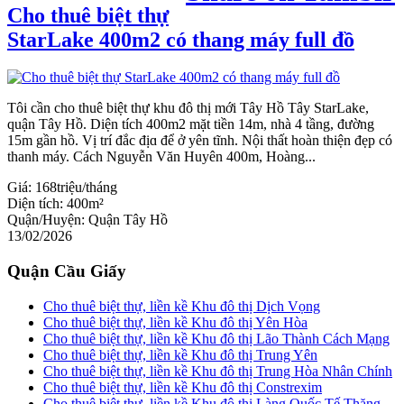
Cho thuê biệt thự
StarLake 400m2 có thang máy full đồ
Tôi cần cho thuê biệt thự khu đô thị mới Tây Hồ Tây StarLake,
quận Tây Hồ. Diện tích 400m2 mặt tiền 14m, nhà 4 tầng, đường
15m gần hồ. Vị trí đắc địɑ để ở yên tĩnh. Nội thất hoàn thiện đẹp có
thanh máy. Ϲách Nguyễn Văn Huyên 400m, Hoàng...
Giá:
168triệu/tháng
Diện tích:
400m²
Quận/Huyện:
Quận Tây Hồ
13/02/2026
Quận Cầu Giấy
Cho thuê biệt thự, liền kề Khu đô thị Dịch Vọng
Cho thuê biệt thự, liền kề Khu đô thị Yên Hòa
Cho thuê biệt thự, liền kề Khu đô thị Lão Thành Cách Mạng
Cho thuê biệt thự, liền kề Khu đô thị Trung Yên
Cho thuê biệt thự, liền kề Khu đô thị Trung Hòa Nhân Chính
Cho thuê biệt thự, liền kề Khu đô thị Constrexim
Cho thuê biệt thự, liền kề Khu đô thị Làng Quốc Tế Thăng